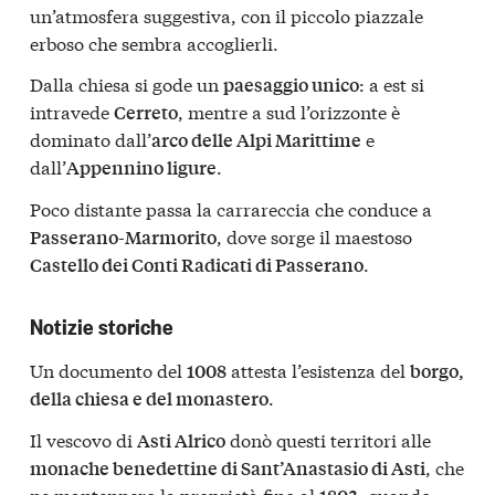
un’atmosfera suggestiva, con il piccolo piazzale
erboso che sembra accoglierli.
Dalla chiesa si gode un
: a est si
paesaggio unico
intravede
, mentre a sud l’orizzonte è
Cerreto
dominato dall’
e
arco delle Alpi Marittime
dall’
.
Appennino ligure
Poco distante passa la carrareccia che conduce a
, dove sorge il maestoso
Passerano-Marmorito
.
Castello dei Conti Radicati di Passerano
Notizie storiche
Un documento del
attesta l’esistenza del
1008
borgo,
.
della chiesa e del monastero
Il vescovo di
donò questi territori alle
Asti Alrico
, che
monache benedettine di Sant’Anastasio di Asti
ne mantennero la proprietà fino al
, quando