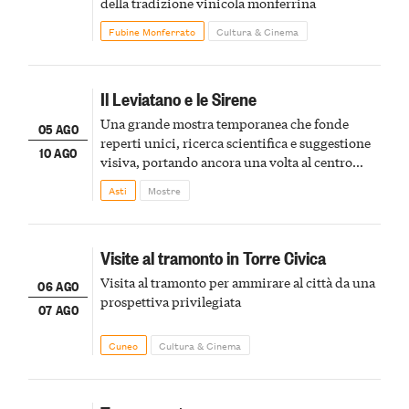
della tradizione vinicola monferrina
Fubine Monferrato
Cultura & Cinema
Il Leviatano e le Sirene
Una grande mostra temporanea che fonde
05 AGO
reperti unici, ricerca scientifica e suggestione
10 AGO
visiva, portando ancora una volta al centro
della scena le meraviglie del passato astigiano
Asti
Mostre
Visite al tramonto in Torre Civica
Visita al tramonto per ammirare al città da una
06 AGO
prospettiva privilegiata
07 AGO
Cuneo
Cultura & Cinema