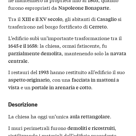
1803
furono espropriati da
.
Napoleone Bonaparte
Tra il
, gli abitanti di
si
XIII e il XV secolo
Casaglio
trasferirono nel borgo fortificato di
.
Cerreto
L’edificio subì un’importante trasformazione tra il
: la chiesa, ormai fatiscente, fu
1645 e il 1658
, mantenendo solo la
parzialmente demolita
navata
.
centrale
I restauri del
hanno restituito all’edificio il suo
1993
, con una
aspetto originario
facciata in mattoni a
e un
.
vista
portale in arenaria e cotto
Descrizione
La chiesa ha oggi un’unica
.
aula rettangolare
I muri perimetrali furono
,
demoliti e ricostruiti
riutilizzando i materiali dell’edificio precedente.