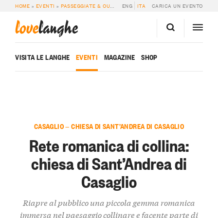
HOME
»
EVENTI
»
PASSEGGIATE & OUTDOOR
ENG
»
RETE ROMANICA DI COLLINA: C
ITA
CARICA UN EVENTO
love
langhe
VISITA LE LANGHE
EVENTI
MAGAZINE
SHOP
CASAGLIO — CHIESA DI SANT’ANDREA DI CASAGLIO
Rete romanica di collina:
chiesa di Sant’Andrea di
Casaglio
Riapre al pubblico una piccola gemma romanica
immersa nel paesaggio collinare e facente parte di