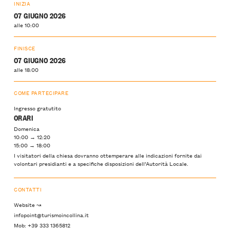
INIZIA
07 GIUGNO 2026
alle 10:00
FINISCE
07 GIUGNO 2026
alle 18:00
COME PARTECIPARE
Ingresso gratutito
ORARI
Domenica
10:00 → 12:20
15:00 → 18:00
I visitatori della chiesa dovranno ottemperare alle indicazioni fornite dai
volontari presidianti e a specifiche disposizioni dell’Autorità Locale.
CONTATTI
Website ↝
infopoint@turismoincollina.it
Mob: +39 333 1365812