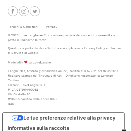
Termini & Condizioni
|
Privacy
© 2026 Love Langhe — Riproduzione parziale dei contenuti consentita a
patto di indicarne la fonte
Questo si è protetto da reCaptcha e si applicano la
Privacy Policy
e i
Termini
di Servizio
di Google
Made with
by LoveLanghe
Langhe.Net, testata giornalistica online, iscritta al n.672/14 del 15.05.2014 -
Registro stampa del Tribunale di Asti - Direttore responsabile: Lorenzo
Tablino.
Editore: LoveLanghe S.R.L.
P.IVA 03796440042
Via Castello 20
12050 Albaretto della Torre (CN)
Italy
Le tue preferenze relative alla privacy
Informativa sulla raccolta