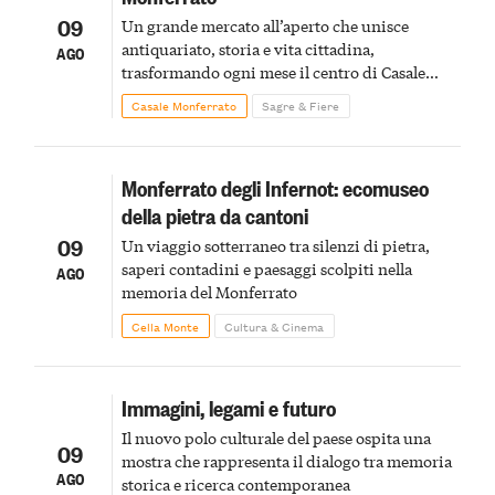
09
Un grande mercato all’aperto che unisce
antiquariato, storia e vita cittadina,
AGO
trasformando ogni mese il centro di Casale
Monferrato in un luogo di scoperta e racconto
Casale Monferrato
Sagre & Fiere
Monferrato degli Infernot: ecomuseo
della pietra da cantoni
09
Un viaggio sotterraneo tra silenzi di pietra,
saperi contadini e paesaggi scolpiti nella
AGO
memoria del Monferrato
Cella Monte
Cultura & Cinema
Immagini, legami e futuro
Il nuovo polo culturale del paese ospita una
09
mostra che rappresenta il dialogo tra memoria
AGO
storica e ricerca contemporanea