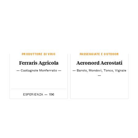
PRODUTTORE DI VINO
PASSEGGIATE E OUTDOOR
Ferraris Agricola
Aeronord Aerostati
— Castagnole Monferrato —
— Barolo, Mondovì, Tonco, Vignale
—
15€
ESPERIENZA —