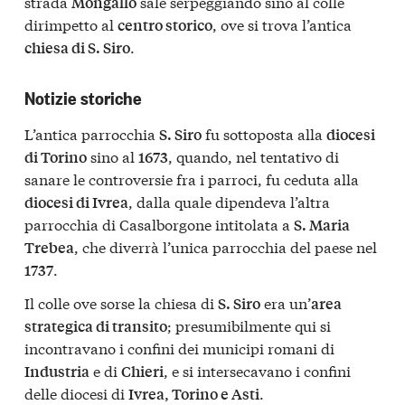
strada
sale serpeggiando sino al colle
Mongallo
dirimpetto al
, ove si trova l’antica
centro storico
.
chiesa di S. Siro
Notizie storiche
L’antica parrocchia
fu sottoposta alla
S. Siro
diocesi
sino al
, quando, nel tentativo di
di Torino
1673
sanare le controversie fra i parroci, fu ceduta alla
, dalla quale dipendeva l’altra
diocesi di Ivrea
parrocchia di Casalborgone intitolata a
S. Maria
, che diverrà l’unica parrocchia del paese nel
Trebea
.
1737
Il colle ove sorse la chiesa di
era un’
S. Siro
area
; presumibilmente qui si
strategica di transito
incontravano i confini dei municipi romani di
e di
, e si intersecavano i confini
Industria
Chieri
delle diocesi di
.
Ivrea, Torino e Asti