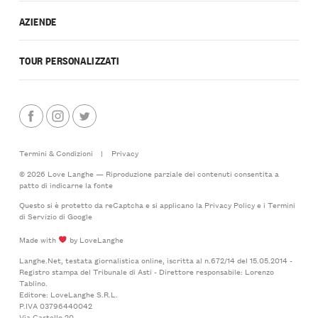
AZIENDE
TOUR PERSONALIZZATI
Termini & Condizioni
|
Privacy
© 2026 Love Langhe — Riproduzione parziale dei contenuti consentita a
patto di indicarne la fonte
Questo si è protetto da reCaptcha e si applicano la
Privacy Policy
e i
Termini
di Servizio
di Google
Made with
by LoveLanghe
Langhe.Net, testata giornalistica online, iscritta al n.672/14 del 15.05.2014 -
Registro stampa del Tribunale di Asti - Direttore responsabile: Lorenzo
Tablino.
Editore: LoveLanghe S.R.L.
P.IVA 03796440042
Via Castello 20