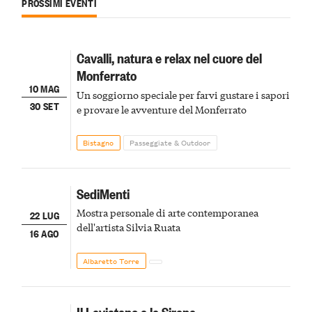
PROSSIMI EVENTI
Cavalli, natura e relax nel cuore del
Monferrato
10 MAG
Un soggiorno speciale per farvi gustare i sapori
30 SET
e provare le avventure del Monferrato
Bistagno
Passeggiate & Outdoor
SediMenti
Mostra personale di arte contemporanea
22 LUG
dell'artista Silvia Ruata
16 AGO
Albaretto Torre
Il Leviatano e le Sirene