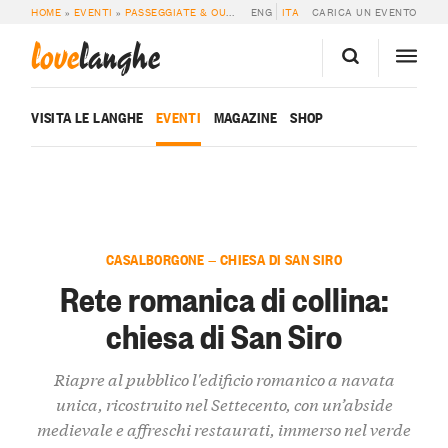
HOME
»
EVENTI
»
PASSEGGIATE & OUTDOOR
ENG
»
RETE ROMANICA DI COLLINA: CH
ITA
CARICA UN EVENTO
love
langhe
VISITA LE LANGHE
EVENTI
MAGAZINE
SHOP
CASALBORGONE — CHIESA DI SAN SIRO
Rete romanica di collina:
chiesa di San Siro
Riapre al pubblico l'edificio romanico a navata
unica, ricostruito nel Settecento, con un’abside
medievale e affreschi restaurati, immerso nel verde