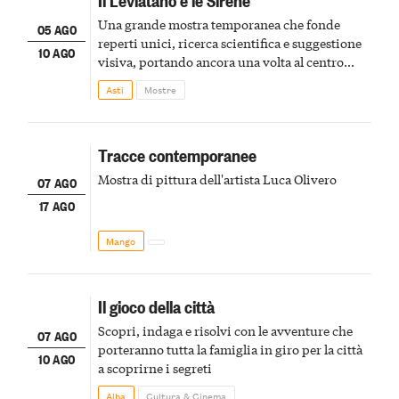
Una grande mostra temporanea che fonde
05 AGO
reperti unici, ricerca scientifica e suggestione
10 AGO
visiva, portando ancora una volta al centro
della scena le meraviglie del passato astigiano
Asti
Mostre
Tracce contemporanee
Mostra di pittura dell'artista Luca Olivero
07 AGO
17 AGO
Mango
Il gioco della città
Scopri, indaga e risolvi con le avventure che
07 AGO
porteranno tutta la famiglia in giro per la città
10 AGO
a scoprirne i segreti
Alba
Cultura & Cinema