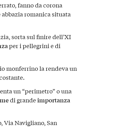
ferrato, fanno da corona
 abbazia romanica situata
zia, sorta sul finire dell’XI
nza
per i pellegrini e di
io monferrino la rendeva un
rcostante.
senta un “perimetro” o una
eme
importanza
di grande
, Via Navigliano, San