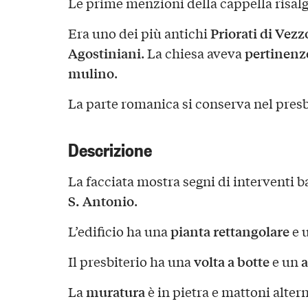
Le prime menzioni della cappella risal
Priorati di Vez
Era uno dei più antichi
Agostiniani
pertinenz
. La chiesa aveva
mulino
.
La parte romanica si conserva nel presbi
Descrizione
La facciata mostra segni di interventi 
S. Antonio
.
pianta rettangolare
L’edificio ha una
e 
volta a botte
a
Il presbiterio ha una
e un
muratura
La
è in pietra e mattoni alter