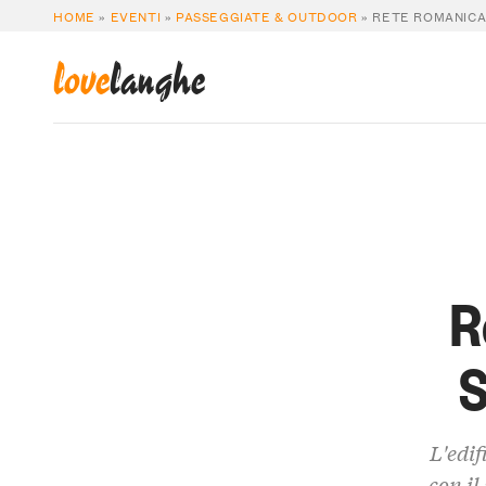
HOME
»
EVENTI
»
PASSEGGIATE & OUTDOOR
»
RETE ROMANICA 
love
langhe
R
S
L'edif
con il