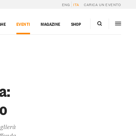
ENG
ITA
CARICA UN EVENTO
GHE
EVENTI
MAGAZINE
SHOP
a:
no
oglierà
affonda