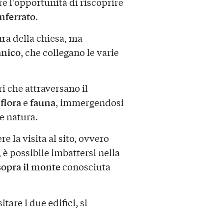
fre l’opportunità di riscoprire
ferrato
.
tura della chiesa, ma
nico
, che collegano le varie
ri che attraversano il
flora
fauna
i
e
, immergendosi
 e natura.
e la visita al sito, ovvero
è possibile imbattersi nella
sopra il monte
conosciuta
are i due edifici, si