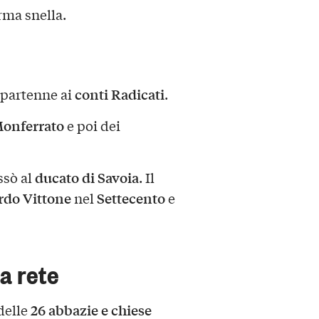
orma snella.
conti Radicati
partenne ai
.
Monferrato
e poi dei
ducato di Savoia
ssò al
. Il
rdo Vittone
Settecento
nel
e
a rete
26
abbazie e chiese
 delle