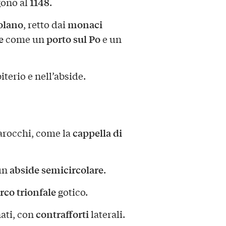
1148
gono al
.
zolano
monaci
, retto dai
e
porto sul Po
come un
e un
terio e nell’abside.
cappella di
barocchi, come la
abside semicircolare
un
.
rco trionfale
gotico.
contrafforti
nati, con
laterali.