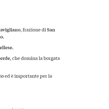
avigliano
San
, frazione di
no
.
ellese
.
verde
, che domina la borgata
to
ed è importante per la