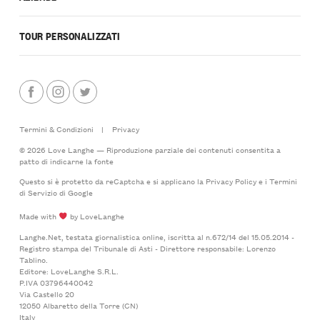
TOUR PERSONALIZZATI
Termini & Condizioni
|
Privacy
© 2026 Love Langhe — Riproduzione parziale dei contenuti consentita a
patto di indicarne la fonte
Questo si è protetto da reCaptcha e si applicano la
Privacy Policy
e i
Termini
di Servizio
di Google
Made with
by LoveLanghe
Langhe.Net, testata giornalistica online, iscritta al n.672/14 del 15.05.2014 -
Registro stampa del Tribunale di Asti - Direttore responsabile: Lorenzo
Tablino.
Editore: LoveLanghe S.R.L.
P.IVA 03796440042
Via Castello 20
12050 Albaretto della Torre (CN)
Italy