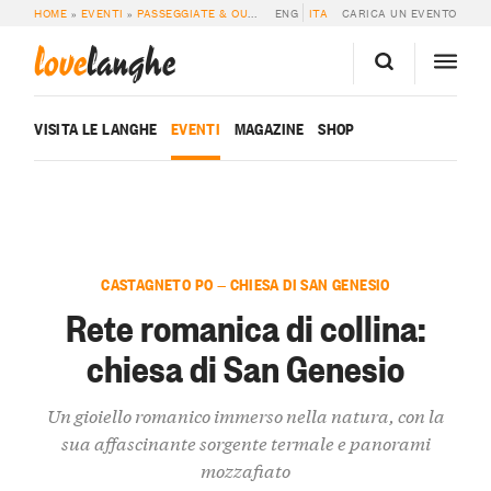
HOME
»
EVENTI
»
PASSEGGIATE & OUTDOOR
ENG
»
RETE ROMANICA DI COLLINA: CH
ITA
CARICA UN EVENTO
love
langhe
VISITA LE LANGHE
EVENTI
MAGAZINE
SHOP
CASTAGNETO PO — CHIESA DI SAN GENESIO
Rete romanica di collina:
chiesa di San Genesio
Un gioiello romanico immerso nella natura, con la
sua affascinante sorgente termale e panorami
mozzafiato