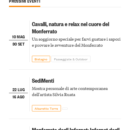
PROSSIMI EVENTI
Cavalli, natura e relax nel cuore del
Monferrato
10 MAG
Un soggiorno speciale per farvi gustare i sapori
30 SET
e provare le avventure del Monferrato
Bistagno
Passeggiate & Outdoor
SediMenti
Mostra personale di arte contemporanea
22 LUG
dell'artista Silvia Ruata
16 AGO
Albaretto Torre
Monferrato degli Infernot: Infernot degli