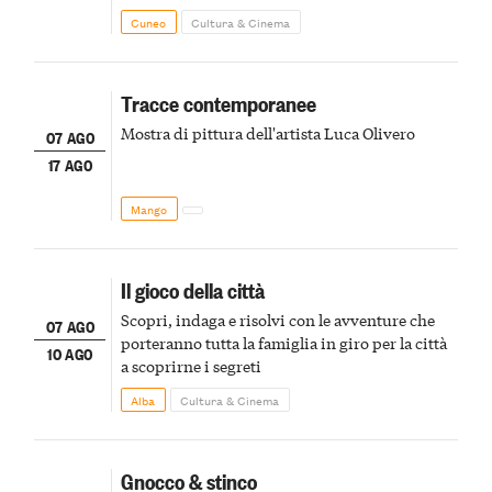
Cuneo
Cultura & Cinema
Tracce contemporanee
Mostra di pittura dell'artista Luca Olivero
07 AGO
17 AGO
Mango
Il gioco della città
Scopri, indaga e risolvi con le avventure che
07 AGO
porteranno tutta la famiglia in giro per la città
10 AGO
a scoprirne i segreti
Alba
Cultura & Cinema
Gnocco & stinco