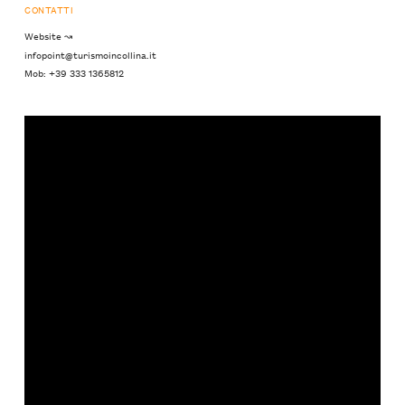
CONTATTI
Website ↝
infopoint@turismoincollina.it
Mob: +39 333 1365812