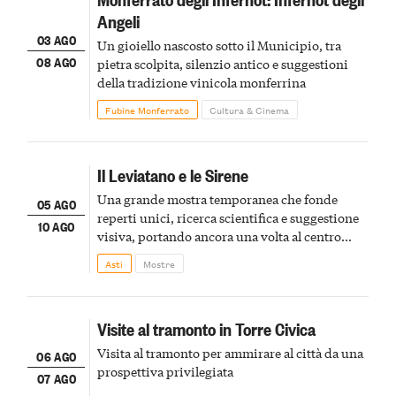
Angeli
03 AGO
Un gioiello nascosto sotto il Municipio, tra
08 AGO
pietra scolpita, silenzio antico e suggestioni
della tradizione vinicola monferrina
Fubine Monferrato
Cultura & Cinema
Il Leviatano e le Sirene
Una grande mostra temporanea che fonde
05 AGO
reperti unici, ricerca scientifica e suggestione
10 AGO
visiva, portando ancora una volta al centro
della scena le meraviglie del passato astigiano
Asti
Mostre
Visite al tramonto in Torre Civica
Visita al tramonto per ammirare al città da una
06 AGO
prospettiva privilegiata
07 AGO