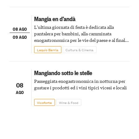
Mangia en d’andà
L'ultima giornata di festa è dedicata alla
08 AGO
pantalera per bambini, alla camminata
09 AGO
enogastronomica per le vie del paese e al finale
pirotecnico
Lequio Berria
Cultura & Cinema
Mangiando sotto le stelle
Passeggiata enogastronomica in notturna per
08
gustare i prodotti ed i vini tipici vicesi e locali
AGO
Vicoforte
Wine & Food