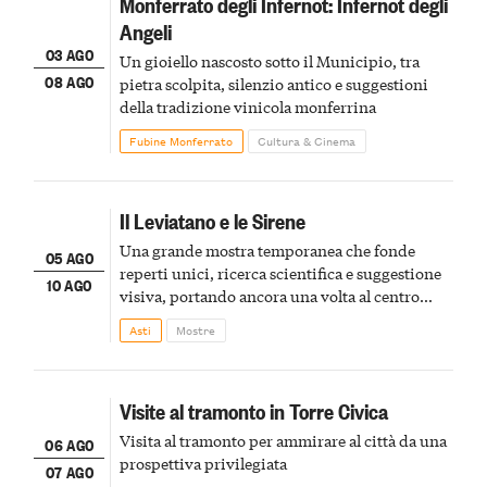
Monferrato degli Infernot: Infernot degli
Angeli
03 AGO
Un gioiello nascosto sotto il Municipio, tra
08 AGO
pietra scolpita, silenzio antico e suggestioni
della tradizione vinicola monferrina
Fubine Monferrato
Cultura & Cinema
Il Leviatano e le Sirene
Una grande mostra temporanea che fonde
05 AGO
reperti unici, ricerca scientifica e suggestione
10 AGO
visiva, portando ancora una volta al centro
della scena le meraviglie del passato astigiano
Asti
Mostre
Visite al tramonto in Torre Civica
Visita al tramonto per ammirare al città da una
06 AGO
prospettiva privilegiata
07 AGO