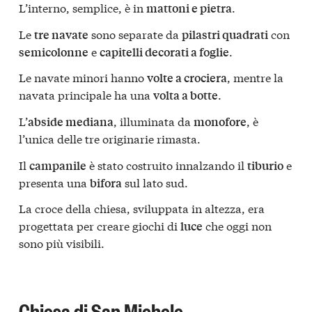
L’interno, semplice, è in
.
mattoni e pietra
Le
sono separate da
con
tre navate
pilastri quadrati
e
.
semicolonne
capitelli decorati a foglie
Le navate minori hanno
, mentre la
volte a crociera
navata principale ha una
.
volta a botte
L’
, illuminata da
, è
abside mediana
monofore
l’unica delle tre originarie rimasta.
Il
è stato costruito innalzando il
e
campanile
tiburio
presenta una
sul lato sud.
bifora
La croce della chiesa, sviluppata in altezza, era
progettata per creare giochi di
che oggi non
luce
sono più visibili.
Chiesa di San Michele