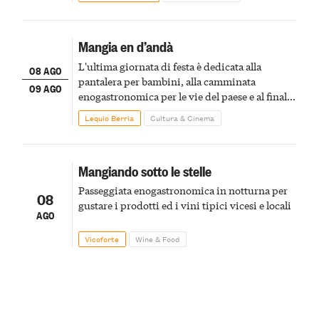
Mangia en d’andà
L'ultima giornata di festa è dedicata alla
08 AGO
pantalera per bambini, alla camminata
09 AGO
enogastronomica per le vie del paese e al finale
pirotecnico
Lequio Berria
Cultura & Cinema
Mangiando sotto le stelle
Passeggiata enogastronomica in notturna per
08
gustare i prodotti ed i vini tipici vicesi e locali
AGO
Vicoforte
Wine & Food