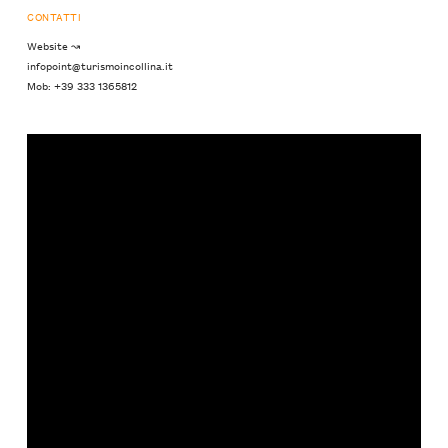
CONTATTI
Website ↝
infopoint@turismoincollina.it
Mob: +39 333 1365812