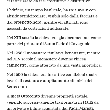
caratterizzato da fasi costruttive e distruttive.
L’edificio, un tempo basilicale, ha
con
tre navate
, visibili solo dalla
e
abside semicircolare
facciata
dal
, mentre gli altri lati sono
prospetto nord
nascosti da costruzioni addossate.
Nel
la chiesa era già documentata come
XIII secolo
parte del
.
priorato di Santa Fede di Cavagnolo
Nel
il monastero risultava benestante, mentre
1298
nel
il monastero divenne
XIV secolo
chiesa
, come attestato da una visita apostolica.
campestre
Nel
la chiesa era in cattive condizioni e subì
1600
lavori di
e
all’inizio del
restauro
ampliamento
.
Settecento
A
divenne proprietà statale,
metà Ottocento
venendo successivamente trasformata in
da
stalla
un privato e infine acquistata dai
.
Padri Maristi