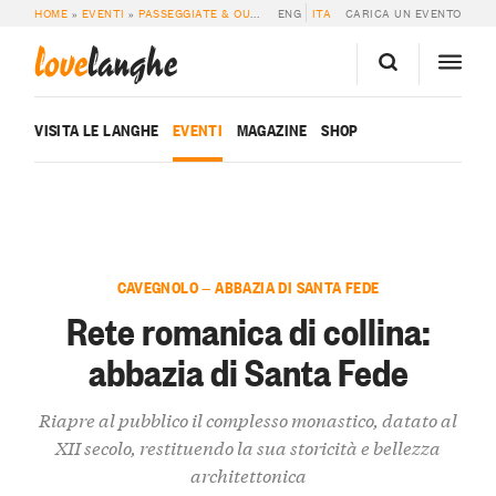
HOME
»
EVENTI
»
PASSEGGIATE & OUTDOOR
ENG
»
RETE ROMANICA DI COLLINA: A
ITA
CARICA UN EVENTO
love
langhe
VISITA LE LANGHE
EVENTI
MAGAZINE
SHOP
CAVEGNOLO — ABBAZIA DI SANTA FEDE
Rete romanica di collina:
abbazia di Santa Fede
Riapre al pubblico il complesso monastico, datato al
XII secolo, restituendo la sua storicità e bellezza
architettonica