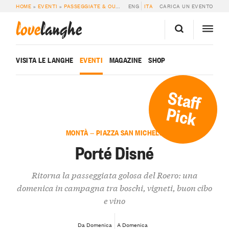
HOME
»
EVENTI
»
PASSEGGIATE & OUTDOOR
ENG
»
PORTÉ DISNÉ
ITA
CARICA UN EVENTO
love
langhe
VISITA LE LANGHE
EVENTI
MAGAZINE
SHOP
Staff
Pick
MONTÀ — PIAZZA SAN MICHELE
Porté Disné
Ritorna la passeggiata golosa del Roero: una
domenica in campagna tra boschi, vigneti, buon cibo
e vino
Da Domenica
A Domenica