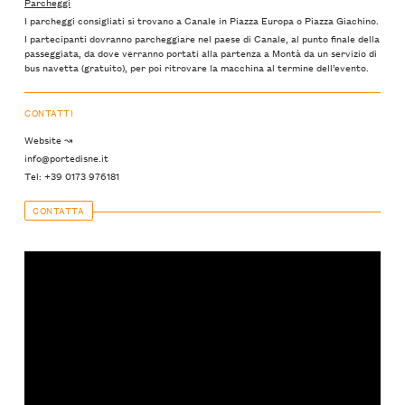
Parcheggi
I parcheggi consigliati si trovano a Canale in Piazza Europa o Piazza Giachino.
I partecipanti dovranno parcheggiare nel paese di Canale, al punto finale della
passeggiata, da dove verranno portati alla partenza a Montà da un servizio di
bus navetta (gratuito), per poi ritrovare la macchina al termine dell’evento.
CONTATTI
Website ↝
info@portedisne.it
Tel: +39 0173 976181
CONTATTA