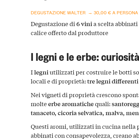
DEGUSTAZIONE WALTER → 30,00 € A PERSONA
6 vini
Degustazione di
a scelta abbinat
calice offerto dal produttore
I legni e le erbe: curiosit
legni
I
utilizzati per costruire le botti s
tre legni differenti
locali e di proprietà:
Nei vigneti di proprietà crescono spon
erbe
aromatiche
santoregg
molte
quali:
tanaceto, cicoria selvatica, malva, men
Questi aromi, utilizzati in cucina nella
abbinati con consapevolezza, creano a