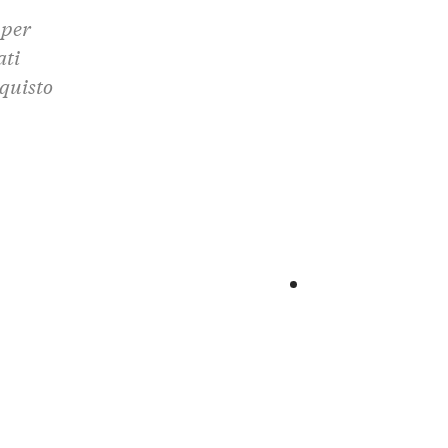
 per
ati
cquisto