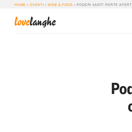
HOME
»
EVENTI
»
WINE & FOOD
»
PODERI VAIOT: PORTE APERT
love
langhe
Pod