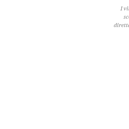
I v
sc
dirett