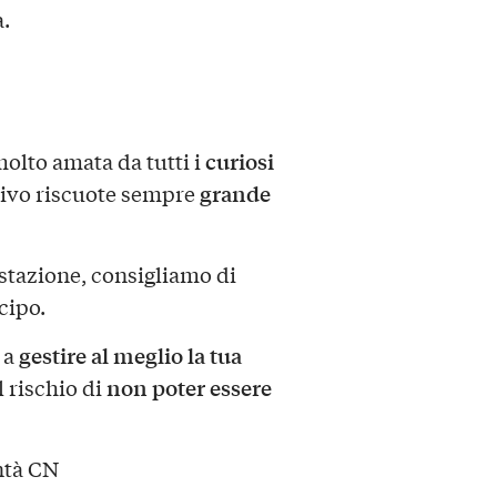
a.
curiosi
molto amata da tutti i
grande
tivo riscuote sempre
stazione, consigliamo di
cipo.
gestire al meglio la tua
 a
non poter essere
l rischio di
ntà CN