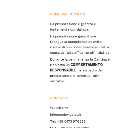
COME PARTECIPARE
La prenotazione è gradita e
fortemente consigliata.
La prenotazione garantisce
l’adeguata accoglienza ed evita il
rischio di non poter essere accolti a
causa dell’alta affluenza all’iniziativa.
Durante la permanenza in Cantina è
COMPORTAMENTO
richiesto un
RESPONSABILE
nel rispetto del
produttore e di eventuali altri
visitatori.
CONTATTI
Website ↝
info@poderivaiot.it
Tel: +39 0173 976283
Mob: +39 339 478 4206