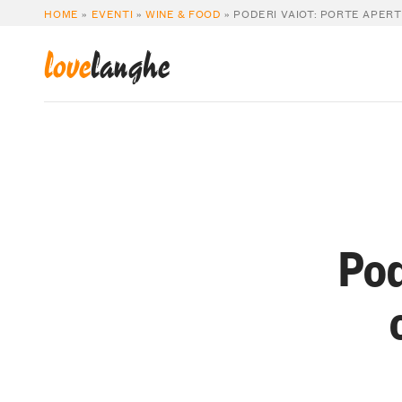
HOME
»
EVENTI
»
WINE & FOOD
»
PODERI VAIOT: PORTE APERT
love
langhe
Pod