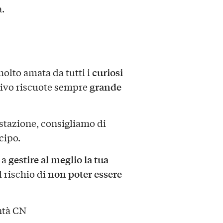
a.
curiosi
molto amata da tutti i
grande
tivo riscuote sempre
stazione, consigliamo di
cipo.
gestire al meglio la tua
 a
non poter essere
l rischio di
ntà CN