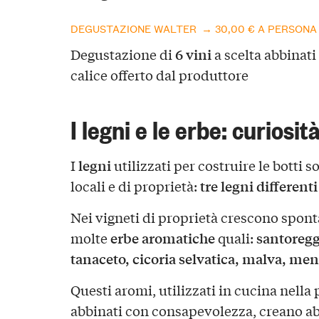
DEGUSTAZIONE WALTER → 30,00 € A PERSONA
6 vini
Degustazione di
a scelta abbinat
calice offerto dal produttore
I legni e le erbe: curiosit
legni
I
utilizzati per costruire le botti s
tre legni differenti
locali e di proprietà:
Nei vigneti di proprietà crescono spon
erbe
aromatiche
santoregg
molte
quali:
tanaceto, cicoria selvatica, malva, men
Questi aromi, utilizzati in cucina nella
abbinati con consapevolezza, creano a