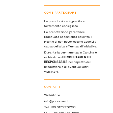
COME PARTECIPARE
La prenotazione è gradita e
fortemente consigliata.
La prenotazione garantisce
l’adeguata accoglienza ed evita il
rischio di non poter essere accolti a
causa dell’alta affluenza all’iniziativa.
Durante la permanenza in Cantina è
COMPORTAMENTO
richiesto un
RESPONSABILE
nel rispetto del
produttore e di eventuali altri
visitatori.
CONTATTI
Website ↝
info@poderivaiot.it
Tel: +39 0173 976283
Mob: +39 339 478 4206