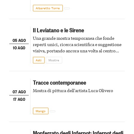
Albaretto Torre
Il Leviatano e le Sirene
Una grande mostra temporanea che fonde
05 AGO
reperti unici, ricerca scientifica e suggestione
10 AGO
visiva, portando ancora una volta al centro
della scena le meraviglie del passato astigiano
Asti
Mostre
Tracce contemporanee
Mostra di pittura dell'artista Luca Olivero
07 AGO
17 AGO
Mango
Monferrato degli Infernot: Infernot degli