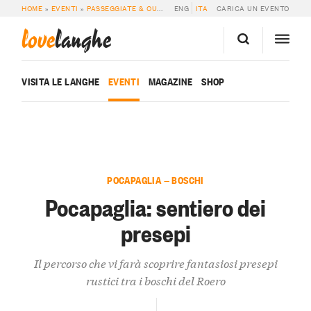
HOME
»
EVENTI
»
PASSEGGIATE & OUTDOOR
ENG
»
POCAPAGLIA: SENTIERO DEI PRE
ITA
CARICA UN EVENTO
love
langhe
VISITA LE LANGHE
EVENTI
MAGAZINE
SHOP
POCAPAGLIA — BOSCHI
Pocapaglia: sentiero dei
presepi
Il percorso che vi farà scoprire fantasiosi presepi
rustici tra i boschi del Roero