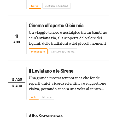
Winery offrirà una degustazione di due
Neive
Cultura & Cinema
spumanti.
Cinema all’aperto: Gioia mia
Un viaggio tenero e nostalgico tra un bambino
11
e un’anziana zia, alla scoperta del valore dei
AGO
legami, delle tradizioni e dei piccoli momenti
Monesiglio
Cultura & Cinema
Il Leviatano e le Sirene
Una grande mostra temporanea che fonde
12 AGO
reperti unici, ricerca scientifica e suggestione
17 AGO
visiva, portando ancora una volta al centro
della scena le meraviglie del passato astigiano
Asti
Mostre
Alba Sotterranea