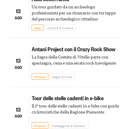
Un tour guidato da un archeologo
13
professionista per un itinerario con tre tappe
AGO
del percorso archeologico cittadino
Alba
Cultura & Cinema
Antani Project con il Crazy Rock Show
La Sagra della Costata di Vitello parte con
13
aperisagra, cena e una serata rock travolgente
AGO
Priocca
Sagre & Fiere
Tour delle stelle cadenti in e-bike
Il 1° tour delle stelle cadenti in e-bike con guide
13
cicloturistiche della Regione Piemonte
AGO
Priocca
Passeggiate & Outdoor