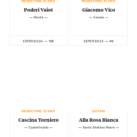
PRODUTTORE DI VINO
PRODUTTORE DI VINO
Poderi Vaiot
Giacomo Vico
— Montà —
— Canale —
15€
4€
ESPERIENZA —
ESPERIENZA —
PRODUTTORE DI VINO
OSTERIA
Cascina Torniero
Alla Rosa Bianca
— Castellinaldo —
— Santo Stefano Roero —