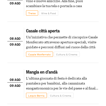
vino e nuove amicizie. Alla fine, puoi
09 AGO
scambiare la tua tela o portarla a casa
Treiso
Wine & Food
Casale città aperta
Un’iniziativa che permette di riscoprire Casale
08 AGO
Monferrato attraverso aperture speciali, visite
09 AGO
guidate e percorsi diffusi nel cuore della città
Casale Monferrato
Cultura & Cinema
Mangia en d’andà
L'ultima giornata di festa è dedicata alla
08 AGO
pantalera per bambini, alla camminata
09 AGO
enogastronomica per le vie del paese e al finale
pirotecnico
Lequio Berria
Cultura & Cinema