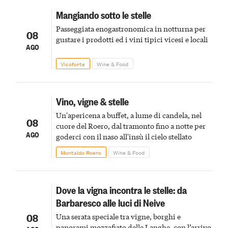
Mangiando sotto le stelle
Passeggiata enogastronomica in notturna per
08
gustare i prodotti ed i vini tipici vicesi e locali
AGO
Vicoforte
Wine & Food
Vino, vigne & stelle
Un'apericena a buffet, a lume di candela, nel
08
cuore del Roero, dal tramonto fino a notte per
AGO
goderci con il naso all'insù il cielo stellato
Montaldo Roero
Wine & Food
Dove la vigna incontra le stelle: da
Barbaresco alle luci di Neive
08
Una serata speciale tra vigne, borghi e
panorami mozzafiato delle Langhe, con l’arrivo