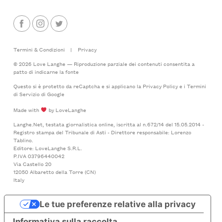
Termini & Condizioni
|
Privacy
© 2026 Love Langhe — Riproduzione parziale dei contenuti consentita a
patto di indicarne la fonte
Questo si è protetto da reCaptcha e si applicano la
Privacy Policy
e i
Termini
di Servizio
di Google
Made with
by LoveLanghe
Langhe.Net, testata giornalistica online, iscritta al n.672/14 del 15.05.2014 -
Registro stampa del Tribunale di Asti - Direttore responsabile: Lorenzo
Tablino.
Editore: LoveLanghe S.R.L.
P.IVA 03796440042
Via Castello 20
12050 Albaretto della Torre (CN)
Italy
Le tue preferenze relative alla privacy
Informativa sulla raccolta