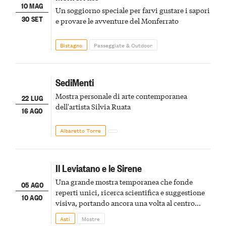
10 MAG
Un soggiorno speciale per farvi gustare i sapori
30 SET
e provare le avventure del Monferrato
Bistagno
Passeggiate & Outdoor
SediMenti
Mostra personale di arte contemporanea
22 LUG
dell'artista Silvia Ruata
16 AGO
Albaretto Torre
Il Leviatano e le Sirene
Una grande mostra temporanea che fonde
05 AGO
reperti unici, ricerca scientifica e suggestione
10 AGO
visiva, portando ancora una volta al centro
della scena le meraviglie del passato astigiano
Asti
Mostre