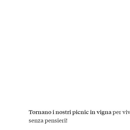
Tornano i nostri p
icnic in vigna
p
er vi
senza pensieri!