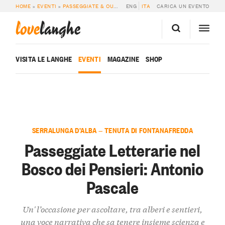
HOME
»
EVENTI
»
PASSEGGIATE & OUTDOOR
ENG
»
PASSEGGIATE LETTERARIE NEL 
ITA
CARICA UN EVENTO
love
langhe
VISITA LE LANGHE
EVENTI
MAGAZINE
SHOP
SERRALUNGA D’ALBA — TENUTA DI FONTANAFREDDA
Passeggiate Letterarie nel
Bosco dei Pensieri: Antonio
Pascale
Un' l’occasione per ascoltare, tra alberi e sentieri,
una voce narrativa che sa tenere insieme scienza e