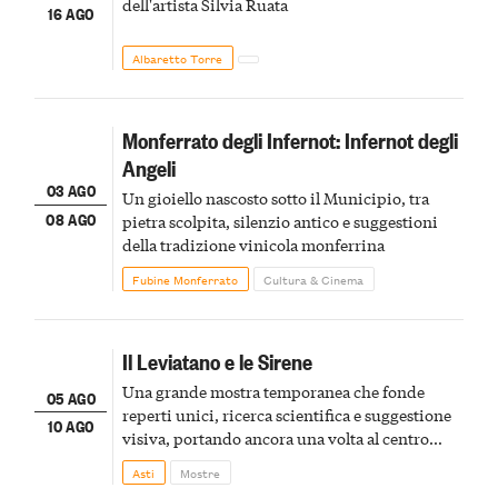
dell'artista Silvia Ruata
16 AGO
Albaretto Torre
Monferrato degli Infernot: Infernot degli
Angeli
03 AGO
Un gioiello nascosto sotto il Municipio, tra
08 AGO
pietra scolpita, silenzio antico e suggestioni
della tradizione vinicola monferrina
Fubine Monferrato
Cultura & Cinema
Il Leviatano e le Sirene
Una grande mostra temporanea che fonde
05 AGO
reperti unici, ricerca scientifica e suggestione
10 AGO
visiva, portando ancora una volta al centro
della scena le meraviglie del passato astigiano
Asti
Mostre