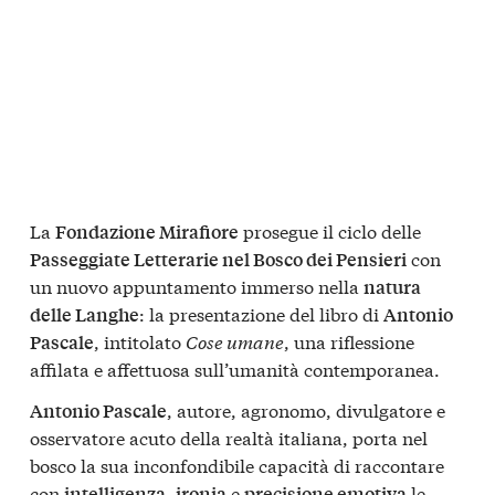
La
prosegue il ciclo delle
Fondazione Mirafiore
con
Passeggiate Letterarie nel Bosco dei Pensieri
un nuovo appuntamento immerso nella
natura
: la presentazione del libro di
delle Langhe
Antonio
, intitolato
Cose umane
, una riflessione
Pascale
affilata e affettuosa sull’umanità contemporanea.
, autore, agronomo, divulgatore e
Antonio Pascale
osservatore acuto della realtà italiana, porta nel
bosco la sua inconfondibile capacità di raccontare
con
,
e
le
intelligenza
ironia
precisione emotiva