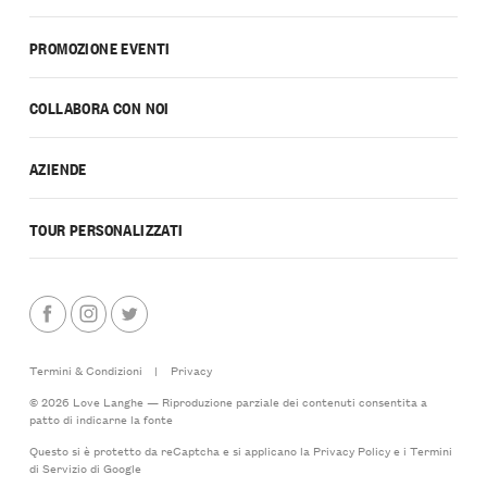
PROMOZIONE EVENTI
COLLABORA CON NOI
AZIENDE
TOUR PERSONALIZZATI
Termini & Condizioni
|
Privacy
© 2026 Love Langhe — Riproduzione parziale dei contenuti consentita a
patto di indicarne la fonte
Questo si è protetto da reCaptcha e si applicano la
Privacy Policy
e i
Termini
di Servizio
di Google