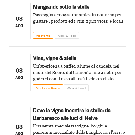
Mangiando sotto le stelle
Passeggiata enogastronomica in notturna per
08
gustare i prodotti ed i vini tipici vicesi e locali
AGO
Vicoforte
Wine & Food
Vino, vigne & stelle
Un'apericena a buffet, a lume di candela, nel
08
cuore del Roero, dal tramonto fino a notte per
AGO
goderci con il naso all'insù il cielo stellato
Montaldo Roero
Wine & Food
Dove la vigna incontra le stelle: da
Barbaresco alle luci di Neive
08
Una serata speciale tra vigne, borghi e
panorami mozzafiato delle Langhe, con l’arrivo
AGO