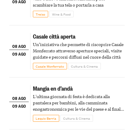
09 AGO
scambiare la tua tela o portarla a casa
Treiso
Wine & Food
Casale città aperta
Un’iniziativa che permette di riscoprire Casale
08 AGO
Monferrato attraverso aperture speciali, visite
09 AGO
guidate e percorsi diffusi nel cuore della città
Casale Monferrato
Cultura & Cinema
Mangia en d’andà
L'ultima giornata di festa è dedicata alla
08 AGO
pantalera per bambini, alla camminata
09 AGO
enogastronomica per le vie del paese e al finale
pirotecnico
Lequio Berria
Cultura & Cinema