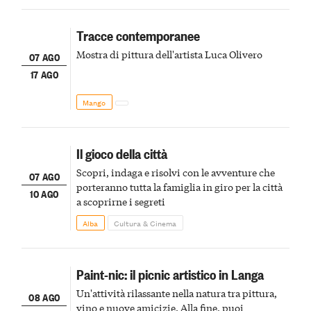
Tracce contemporanee
Mostra di pittura dell'artista Luca Olivero
07 AGO
17 AGO
Mango
Il gioco della città
Scopri, indaga e risolvi con le avventure che
07 AGO
porteranno tutta la famiglia in giro per la città
10 AGO
a scoprirne i segreti
Alba
Cultura & Cinema
Paint-nic: il picnic artistico in Langa
Un'attività rilassante nella natura tra pittura,
08 AGO
vino e nuove amicizie. Alla fine, puoi