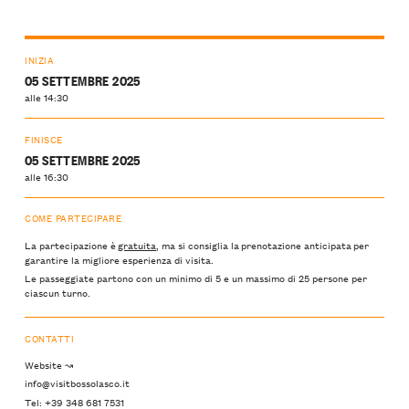
INIZIA
05 SETTEMBRE 2025
alle 14:30
FINISCE
05 SETTEMBRE 2025
alle 16:30
COME PARTECIPARE
La partecipazione è
gratuita
, ma si consiglia la prenotazione anticipata per
garantire la migliore esperienza di visita.
Le passeggiate partono con un minimo di 5 e un massimo di 25 persone per
ciascun turno.
CONTATTI
Website ↝
info@visitbossolasco.it
Tel: +39 348 681 7531