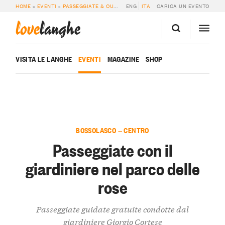
HOME
»
EVENTI
»
PASSEGGIATE & OUTDOOR
ENG
»
PASSEGGIATE CON IL GIARDINI
ITA
CARICA UN EVENTO
love
langhe
VISITA LE LANGHE
EVENTI
MAGAZINE
SHOP
BOSSOLASCO — CENTRO
Passeggiate con il
giardiniere nel parco delle
rose
Passeggiate guidate gratuite condotte dal
giardiniere Giorgio Cortese