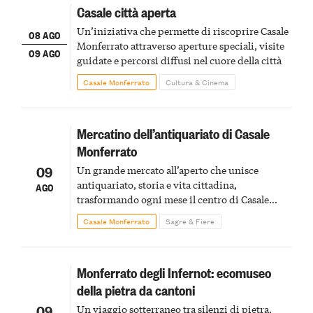
Casale città aperta
Un’iniziativa che permette di riscoprire Casale
08 AGO
Monferrato attraverso aperture speciali, visite
09 AGO
guidate e percorsi diffusi nel cuore della città
Casale Monferrato
Cultura & Cinema
Mercatino dell’antiquariato di Casale
Monferrato
09
Un grande mercato all’aperto che unisce
antiquariato, storia e vita cittadina,
AGO
trasformando ogni mese il centro di Casale
Monferrato in un luogo di scoperta e racconto
Casale Monferrato
Sagre & Fiere
Monferrato degli Infernot: ecomuseo
della pietra da cantoni
09
Un viaggio sotterraneo tra silenzi di pietra,