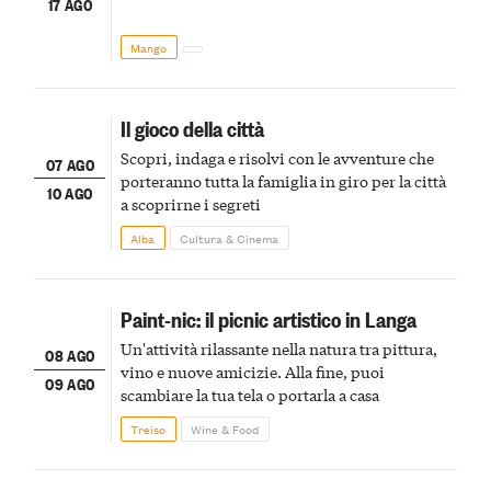
17 AGO
Mango
Il gioco della città
Scopri, indaga e risolvi con le avventure che
07 AGO
porteranno tutta la famiglia in giro per la città
10 AGO
a scoprirne i segreti
Alba
Cultura & Cinema
Paint-nic: il picnic artistico in Langa
Un'attività rilassante nella natura tra pittura,
08 AGO
vino e nuove amicizie. Alla fine, puoi
09 AGO
scambiare la tua tela o portarla a casa
Treiso
Wine & Food