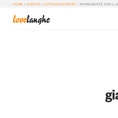
HOME
»
EVENTS
»
OUTDOOR & SPORT
»
PASSEGGIATE CON IL 
love
langhe
gi