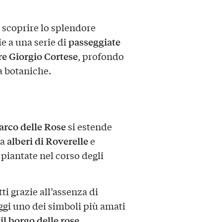
e scoprire lo splendore
passeggiate
e a una serie di
re Giorgio Cortese
, profondo
à botaniche.
arco delle Rose
si estende
alberi di Roverelle
da
e
, piantate nel corso degli
ti grazie all’assenza di
ggi uno dei simboli più amati
il borgo delle rose
e
.