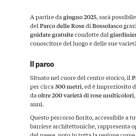
giugno 2025
A partire da
, sarà possibil
Parco delle Rose
Bossolasco
del
di
grazi
guidate gratuite
giardinie
condotte dal
conoscitore del luogo e delle sue variet
Il parco
P
Situato nel cuore del centro storico, il
300 metri
per circa
, ed è impreziosito 
oltre 200 varietà di rose multicolori
da
anni.
Questo percorso fiorito, accessibile a tut
barriere architettoniche, rappresenta o
del paese, noto in tutta la regione com