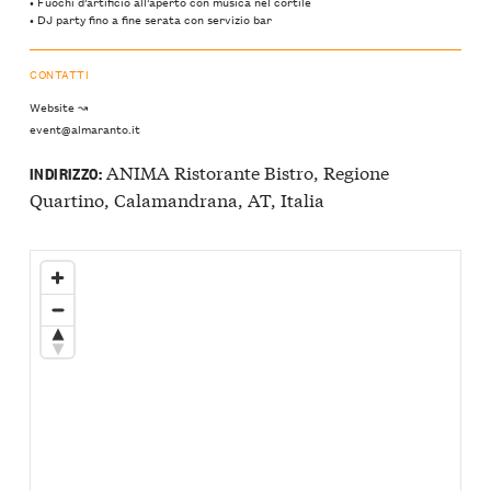
•⁠ ⁠Fuochi d’artificio all’aperto con musica nel cortile
•⁠ ⁠DJ party fino a fine serata con servizio bar
CONTATTI
Website ↝
event@almaranto.it
ANIMA Ristorante Bistro, Regione
INDIRIZZO:
Quartino, Calamandrana, AT, Italia