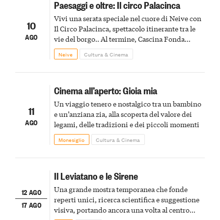
Paesaggi e oltre: Il circo Palacinca
Vivi una serata speciale nel cuore di Neive con
10
Il Circo Palacinca, spettacolo itinerante tra le
AGO
vie del borgo.. Al termine, Cascina Fonda
Winery offrirà una degustazione di due
Neive
Cultura & Cinema
spumanti.
Cinema all’aperto: Gioia mia
Un viaggio tenero e nostalgico tra un bambino
11
e un’anziana zia, alla scoperta del valore dei
AGO
legami, delle tradizioni e dei piccoli momenti
Monesiglio
Cultura & Cinema
Il Leviatano e le Sirene
Una grande mostra temporanea che fonde
12 AGO
reperti unici, ricerca scientifica e suggestione
17 AGO
visiva, portando ancora una volta al centro