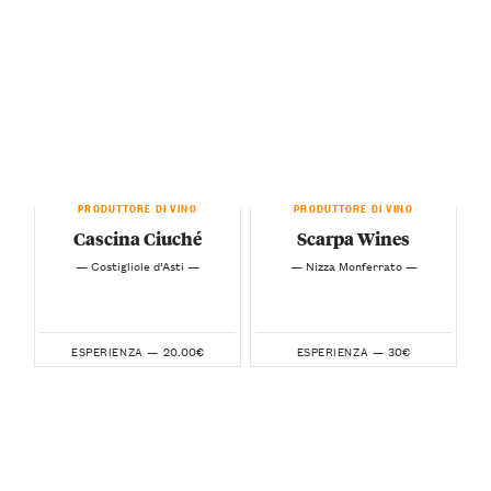
PRODUTTORE DI VINO
PRODUTTORE DI VINO
Cascina Ciuché
Scarpa Wines
— Costigliole d’Asti —
— Nizza Monferrato —
20.00€
30€
ESPERIENZA —
ESPERIENZA —