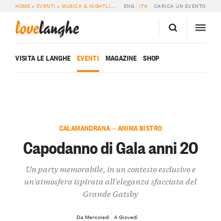
HOME
»
EVENTI
»
MUSICA & NIGHTLIFE
»
CAPODANNO DI GALA ANNI 20
ENG
ITA
CARICA UN EVENTO
love
langhe
VISITA LE LANGHE
EVENTI
MAGAZINE
SHOP
CALAMANDRANA — ANIMA BISTRO
Capodanno di Gala anni 20
Un party memorabile, in un contesto esclusivo e
un'atmosfera ispirata all'eleganza sfacciata del
Grande Gatsby
Da Mercoledì
A Giovedì