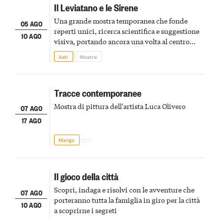
Il Leviatano e le Sirene
Una grande mostra temporanea che fonde
05 AGO
reperti unici, ricerca scientifica e suggestione
10 AGO
visiva, portando ancora una volta al centro
della scena le meraviglie del passato astigiano
Asti
Mostre
Tracce contemporanee
Mostra di pittura dell'artista Luca Olivero
07 AGO
17 AGO
Mango
Il gioco della città
Scopri, indaga e risolvi con le avventure che
07 AGO
porteranno tutta la famiglia in giro per la città
10 AGO
a scoprirne i segreti