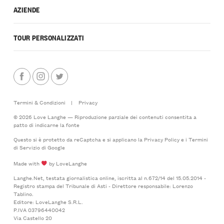
AZIENDE
TOUR PERSONALIZZATI
Termini & Condizioni
|
Privacy
© 2026 Love Langhe — Riproduzione parziale dei contenuti consentita a
patto di indicarne la fonte
Questo si è protetto da reCaptcha e si applicano la
Privacy Policy
e i
Termini
di Servizio
di Google
Made with
by LoveLanghe
Langhe.Net, testata giornalistica online, iscritta al n.672/14 del 15.05.2014 -
Registro stampa del Tribunale di Asti - Direttore responsabile: Lorenzo
Tablino.
Editore: LoveLanghe S.R.L.
P.IVA 03796440042
Via Castello 20