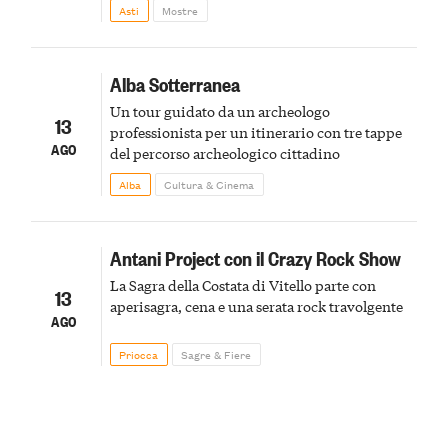
della scena le meraviglie del passato astigiano
Asti
Mostre
Alba Sotterranea
Un tour guidato da un archeologo
13
professionista per un itinerario con tre tappe
AGO
del percorso archeologico cittadino
Alba
Cultura & Cinema
Antani Project con il Crazy Rock Show
La Sagra della Costata di Vitello parte con
13
aperisagra, cena e una serata rock travolgente
AGO
Priocca
Sagre & Fiere