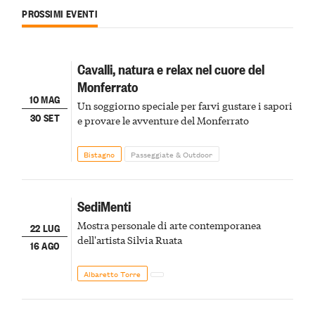
PROSSIMI EVENTI
Cavalli, natura e relax nel cuore del
Monferrato
10 MAG
Un soggiorno speciale per farvi gustare i sapori
30 SET
e provare le avventure del Monferrato
Bistagno
Passeggiate & Outdoor
SediMenti
Mostra personale di arte contemporanea
22 LUG
dell'artista Silvia Ruata
16 AGO
Albaretto Torre