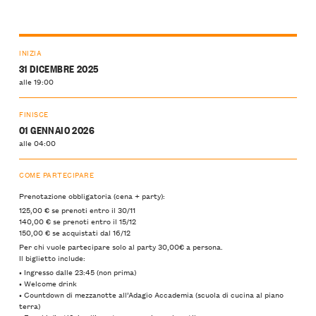
INIZIA
31 DICEMBRE 2025
alle 19:00
FINISCE
01 GENNAIO 2026
alle 04:00
COME PARTECIPARE
Prenotazione obbligatoria (cena + party):
125,00 € se prenoti entro il 30/11
140,00 € se prenoti entro il 15/12
150,00 € se acquistati dal 16/12
Per chi vuole partecipare solo al party 30,00€ a persona.
Il biglietto include:
•⁠ ⁠Ingresso dalle 23:45 (non prima)
•⁠ ⁠Welcome drink
•⁠ ⁠Countdown di mezzanotte all’Adagio Accademia (scuola di cucina al piano
terra)