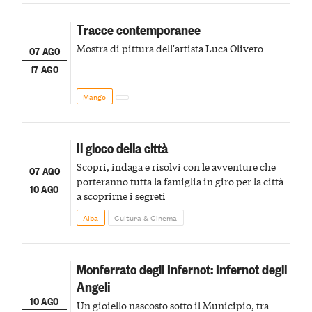
Tracce contemporanee
Mostra di pittura dell'artista Luca Olivero
07 AGO
17 AGO
Mango
Il gioco della città
Scopri, indaga e risolvi con le avventure che
07 AGO
porteranno tutta la famiglia in giro per la città
10 AGO
a scoprirne i segreti
Alba
Cultura & Cinema
Monferrato degli Infernot: Infernot degli
Angeli
10 AGO
Un gioiello nascosto sotto il Municipio, tra