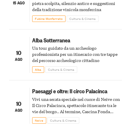
15 AGO
pietra scolpita, silenzio antico e suggestioni
della tradizione vinicola monferrina
Fubine Monferrato
Cultura & Cinema
Alba Sotterranea
Un tour guidato da un archeologo
10
professionista per un itinerario con tre tappe
AGO
del percorso archeologico cittadino
Alba
Cultura & Cinema
Paesaggi e oltre: Il circo Palacinca
Vivi una serata speciale nel cuore di Neive con
10
Il Circo Palacinca, spettacolo itinerante tra le
AGO
vie del borgo.. Al termine, Cascina Fonda
Winery offrirà una degustazione di due
Neive
Cultura & Cinema
spumanti.