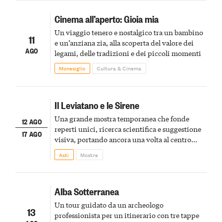
Cinema all’aperto: Gioia mia
Un viaggio tenero e nostalgico tra un bambino
11
e un’anziana zia, alla scoperta del valore dei
AGO
legami, delle tradizioni e dei piccoli momenti
Monesiglio
Cultura & Cinema
Il Leviatano e le Sirene
Una grande mostra temporanea che fonde
12 AGO
reperti unici, ricerca scientifica e suggestione
17 AGO
visiva, portando ancora una volta al centro
della scena le meraviglie del passato astigiano
Asti
Mostre
Alba Sotterranea
Un tour guidato da un archeologo
13
professionista per un itinerario con tre tappe