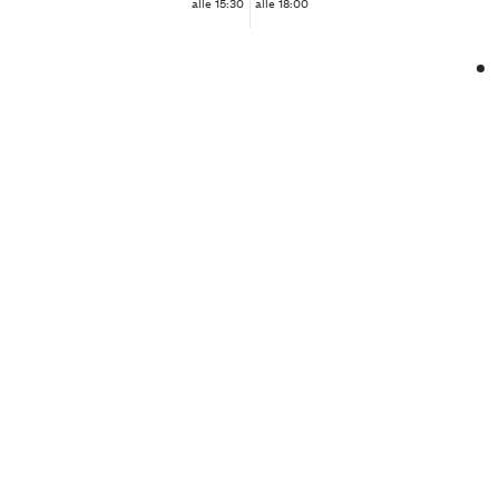
alle 15:30
alle 18:00
❮
❯