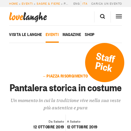
HOME
»
EVENTI
»
SAGRE & FIERE
»
PANTALERA STORICA IN COSTUME
ENG
ITA
CARICA UN EVENTO
love
langhe
VISITA LE LANGHE
EVENTI
MAGAZINE
SHOP
Staff
Pick
— PIAZZA RISORGIMENTO
Pantalera storica in costume
Un momento in cui la tradizione vive nella sua veste
più autentica e pura
Da Sabato
A Sabato
12 OTTOBRE 2019
12 OTTOBRE 2019