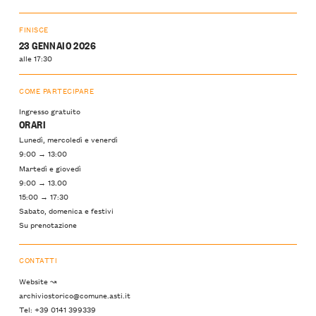
FINISCE
23 GENNAIO 2026
alle 17:30
COME PARTECIPARE
Ingresso gratuito
ORARI
Lunedì, mercoledì e venerdì
9:00 → 13:00
Martedì e giovedì
9:00 → 13.00
15:00 → 17:30
Sabato, domenica e festivi
Su prenotazione
CONTATTI
Website ↝
archiviostorico@comune.asti.it
Tel: +39 0141 399339