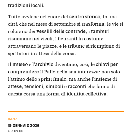
.
tradizioni locali
Tutto avviene nel cuore del
, in una
centro storico
città che nel mese di settembre si
: le vie si
trasforma
colorano dei
, i
vessilli delle contrade
tamburi
, i figuranti in
risuonano nei vicoli
costume
attraversano le piazze, e le
di
tribune si riempiono
spettatori in attesa della corsa.
Il
e l’
diventano, così, le
museo
archivio
chiavi per
il Palio nella sua
: non solo
comprendere
interezza
l’attimo dello
, ma anche l’insieme di
sprint finale
,
,
e
che fanno di
attese
tensioni
simboli
racconti
questa corsa una forma di
.
identità collettiva
INIZIA
19 GENNAIO 2026
alle 09:00