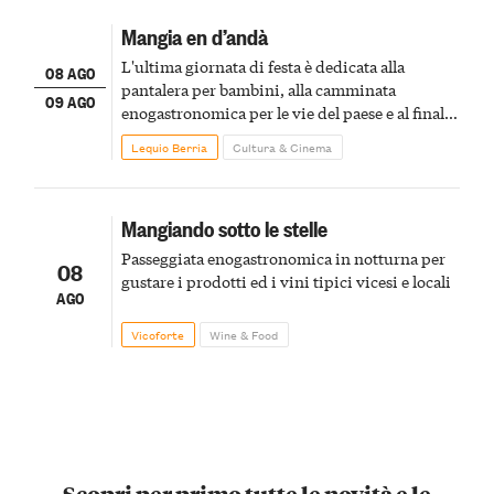
Mangia en d’andà
L'ultima giornata di festa è dedicata alla
08 AGO
pantalera per bambini, alla camminata
09 AGO
enogastronomica per le vie del paese e al finale
pirotecnico
Lequio Berria
Cultura & Cinema
Mangiando sotto le stelle
Passeggiata enogastronomica in notturna per
08
gustare i prodotti ed i vini tipici vicesi e locali
AGO
Vicoforte
Wine & Food
Scopri per primo tutte le novità e le