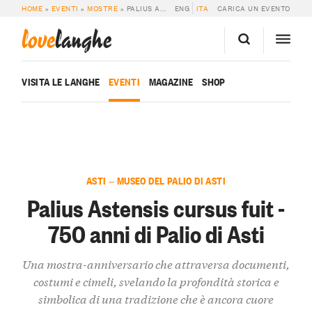
HOME
»
EVENTI
»
MOSTRE
»
PALIUS ASTENSIS CURSUS FUIT – 750 ANNI DI PALIO DI ASTI
ENG
ITA
CARICA UN EVENTO
love
langhe
VISITA LE LANGHE
EVENTI
MAGAZINE
SHOP
ASTI — MUSEO DEL PALIO DI ASTI
Palius Astensis cursus fuit -
750 anni di Palio di Asti
Una mostra-anniversario che attraversa documenti,
costumi e cimeli, svelando la profondità storica e
simbolica di una tradizione che è ancora cuore