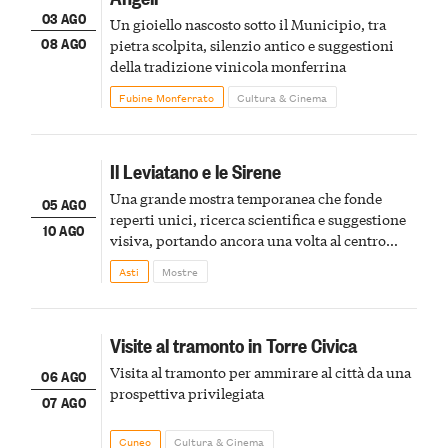
03 AGO
Un gioiello nascosto sotto il Municipio, tra
08 AGO
pietra scolpita, silenzio antico e suggestioni
della tradizione vinicola monferrina
Fubine Monferrato
Cultura & Cinema
Il Leviatano e le Sirene
Una grande mostra temporanea che fonde
05 AGO
reperti unici, ricerca scientifica e suggestione
10 AGO
visiva, portando ancora una volta al centro
della scena le meraviglie del passato astigiano
Asti
Mostre
Visite al tramonto in Torre Civica
Visita al tramonto per ammirare al città da una
06 AGO
prospettiva privilegiata
07 AGO
Cuneo
Cultura & Cinema