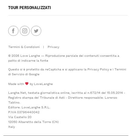
TOUR PERSONALIZZATI
Termini & Condizioni
|
Privacy
© 2026 Love Langhe — Riproduzione parziale dei contenuti consentita a
patto di indicarne la fonte
Questo si è protetto da reCaptcha e si applicano la
Privacy Policy
e i
Termini
di Servizio
di Google
Made with
by LoveLanghe
Langhe.Net, testata giornalistica online, iscritta al n.672/14 del 15.05.2014 -
Registro stampa del Tribunale di Asti - Direttore responsabile: Lorenzo
Tablino.
Editore: LoveLanghe S.R.L.
P.IVA 03796440042
Via Castello 20
12050 Albaretto della Torre (CN)
Italy