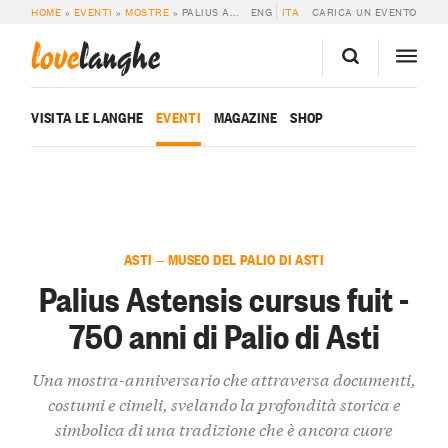
HOME
»
EVENTI
»
MOSTRE
»
PALIUS ASTENSIS CURSUS FUIT – 750 ANNI DI PALIO DI ASTI
ENG
ITA
CARICA UN EVENTO
love
langhe
VISITA LE LANGHE
EVENTI
MAGAZINE
SHOP
ASTI — MUSEO DEL PALIO DI ASTI
Palius Astensis cursus fuit -
750 anni di Palio di Asti
Una mostra-anniversario che attraversa documenti,
costumi e cimeli, svelando la profondità storica e
simbolica di una tradizione che è ancora cuore