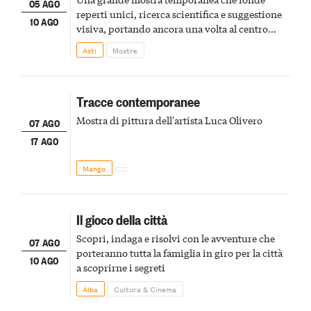
05 AGO
reperti unici, ricerca scientifica e suggestione
10 AGO
visiva, portando ancora una volta al centro
della scena le meraviglie del passato astigiano
Asti
Mostre
Tracce contemporanee
Mostra di pittura dell'artista Luca Olivero
07 AGO
17 AGO
Mango
Il gioco della città
Scopri, indaga e risolvi con le avventure che
07 AGO
porteranno tutta la famiglia in giro per la città
10 AGO
a scoprirne i segreti
Alba
Cultura & Cinema