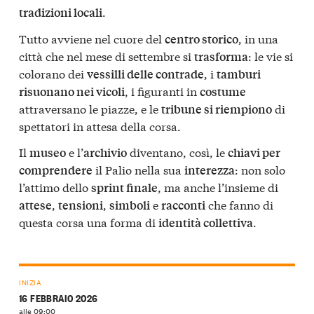
.
tradizioni locali
Tutto avviene nel cuore del
, in una
centro storico
città che nel mese di settembre si
: le vie si
trasforma
colorano dei
, i
vessilli delle contrade
tamburi
, i figuranti in
risuonano nei vicoli
costume
attraversano le piazze, e le
di
tribune si riempiono
spettatori in attesa della corsa.
Il
e l’
diventano, così, le
museo
archivio
chiavi per
il Palio nella sua
: non solo
comprendere
interezza
l’attimo dello
, ma anche l’insieme di
sprint finale
,
,
e
che fanno di
attese
tensioni
simboli
racconti
questa corsa una forma di
.
identità collettiva
INIZIA
16 FEBBRAIO 2026
alle 09:00