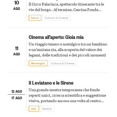
10
Il Circo Palacinca, spettacolo itinerante tra le
AGO
vie del borgo.. Al termine, Cascina Fonda
Winery offrirà una degustazione di due
Neive
Cultura & Cinema
spumanti.
Cinema all’aperto: Gioia mia
Un viaggio tenero e nostalgico tra un bambino
11
e un’anziana zia, alla scoperta del valore dei
AGO
legami, delle tradizioni e dei piccoli momenti
Monesiglio
Cultura & Cinema
Il Leviatano e le Sirene
Una grande mostra temporanea che fonde
12 AGO
reperti unici, ricerca scientifica e suggestione
17 AGO
visiva, portando ancora una volta al centro
della scena le meraviglie del passato astigiano
Asti
Mostre