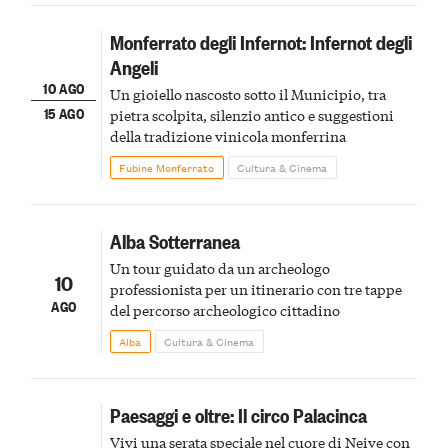
Monferrato degli Infernot: Infernot degli
Angeli
10 AGO
Un gioiello nascosto sotto il Municipio, tra
15 AGO
pietra scolpita, silenzio antico e suggestioni
della tradizione vinicola monferrina
Fubine Monferrato
Cultura & Cinema
Alba Sotterranea
Un tour guidato da un archeologo
10
professionista per un itinerario con tre tappe
AGO
del percorso archeologico cittadino
Alba
Cultura & Cinema
Paesaggi e oltre: Il circo Palacinca
Vivi una serata speciale nel cuore di Neive con