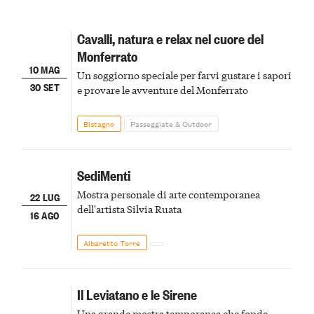
Cavalli, natura e relax nel cuore del
Monferrato
10 MAG
Un soggiorno speciale per farvi gustare i sapori
30 SET
e provare le avventure del Monferrato
Bistagno
Passeggiate & Outdoor
SediMenti
Mostra personale di arte contemporanea
22 LUG
dell'artista Silvia Ruata
16 AGO
Albaretto Torre
Il Leviatano e le Sirene
Una grande mostra temporanea che fonde