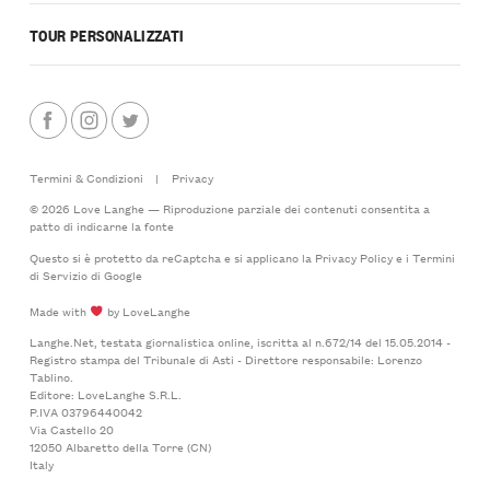
TOUR PERSONALIZZATI
Termini & Condizioni
|
Privacy
© 2026 Love Langhe — Riproduzione parziale dei contenuti consentita a
patto di indicarne la fonte
Questo si è protetto da reCaptcha e si applicano la
Privacy Policy
e i
Termini
di Servizio
di Google
Made with
by LoveLanghe
Langhe.Net, testata giornalistica online, iscritta al n.672/14 del 15.05.2014 -
Registro stampa del Tribunale di Asti - Direttore responsabile: Lorenzo
Tablino.
Editore: LoveLanghe S.R.L.
P.IVA 03796440042
Via Castello 20
12050 Albaretto della Torre (CN)
Italy