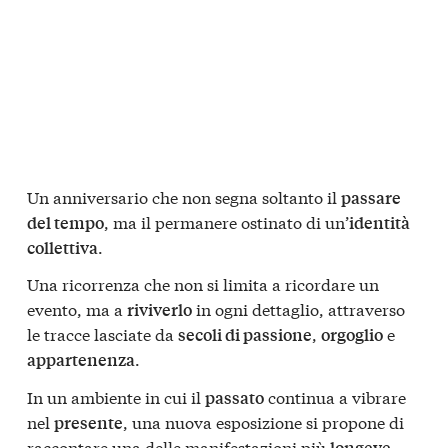
Un anniversario che non segna soltanto il
passare
, ma il permanere ostinato di un’
del tempo
identità
.
collettiva
Una ricorrenza che non si limita a ricordare un
evento, ma a
in ogni dettaglio, attraverso
riviverlo
le tracce lasciate da
,
e
secoli di passione
orgoglio
.
appartenenza
In un ambiente in cui il
continua a vibrare
passato
nel
, una nuova esposizione si propone di
presente
raccontare una delle manifestazioni più
longeve