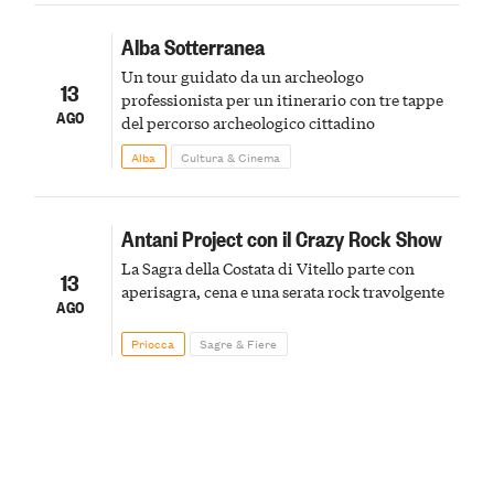
Alba Sotterranea
Un tour guidato da un archeologo
13
professionista per un itinerario con tre tappe
AGO
del percorso archeologico cittadino
Alba
Cultura & Cinema
Antani Project con il Crazy Rock Show
La Sagra della Costata di Vitello parte con
13
aperisagra, cena e una serata rock travolgente
AGO
Priocca
Sagre & Fiere