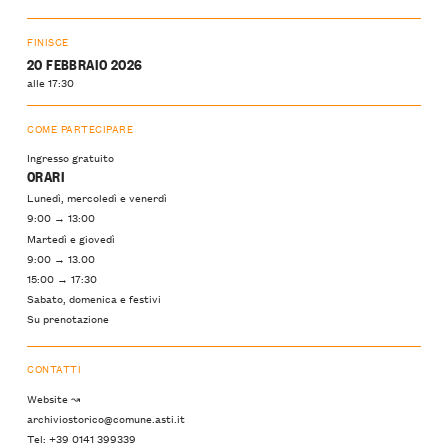
FINISCE
20 FEBBRAIO 2026
alle 17:30
COME PARTECIPARE
Ingresso gratuito
ORARI
Lunedì, mercoledì e venerdì
9:00 → 13:00
Martedì e giovedì
9:00 → 13.00
15:00 → 17:30
Sabato, domenica e festivi
Su prenotazione
CONTATTI
Website ↝
archiviostorico@comune.asti.it
Tel: +39 0141 399339