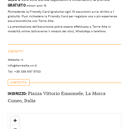
GRATUITO
minori anni 12
Richiedendo la Friendly Card (gratuita) ogni 10 escursioni avrai diritto a 1
gratuità. Puoi richiedere la Friendly Card per regalare una o più esperienze
escursionistiche con Terre Alte.
La prenotazione dell’escursione potrà essere effettuata a Terre Alte in
modalità online (attraverso il modulo del sito), WhatsApp o telefono.
CONTATTI
Website ↝
info@terrealte.cn.it
Tel: +39 339 657 5703
CONTATTA
Piazza Vittorio Emanuele, La Morra
INDIRIZZO:
Cuneo, Italia