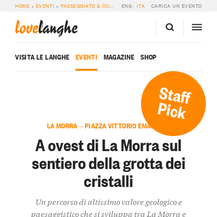
HOME
»
EVENTI
»
PASSEGGIATE & OUTDOOR
ENG
»
A OVEST DI LA MORRA SUL SEN
ITA
CARICA UN EVENTO
love
langhe
VISITA LE LANGHE
EVENTI
MAGAZINE
SHOP
Staff
Pick
LA MORRA — PIAZZA VITTORIO EMANUELE
A ovest di La Morra sul
sentiero della grotta dei
cristalli
Un percorso di altissimo valore geologico e
paesaggistico che si sviluppa tra La Morra e