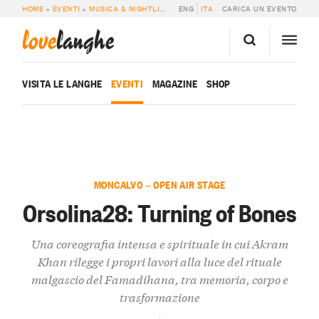
HOME
»
EVENTI
»
MUSICA & NIGHTLIFE
»
ORSOLINA28: TURNING OF BONES
ENG
ITA
CARICA UN EVENTO
love
langhe
VISITA LE LANGHE
EVENTI
MAGAZINE
SHOP
MONCALVO — OPEN AIR STAGE
Orsolina28: Turning of Bones
Una coreografia intensa e spirituale in cui Akram
Khan rilegge i propri lavori alla luce del rituale
malgascio del Famadihana, tra memoria, corpo e
trasformazione