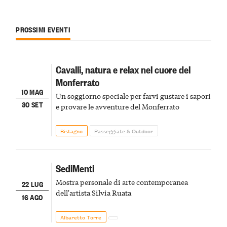
PROSSIMI EVENTI
Cavalli, natura e relax nel cuore del
Monferrato
10 MAG
Un soggiorno speciale per farvi gustare i sapori
30 SET
e provare le avventure del Monferrato
Bistagno
Passeggiate & Outdoor
SediMenti
Mostra personale di arte contemporanea
22 LUG
dell'artista Silvia Ruata
16 AGO
Albaretto Torre