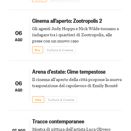
Cinema all’aperto: Zootropolis 2
Gli agenti Judy Hopps e Nick Wilde tornano a
06
indagare tra i quartieri di Zootropolis, alle
AGO
prese con un nuovo caso
Bra
Cultura & Cinema
Arena d’estate: Cime tempestose
Il cinema all'aperto della città propone la nuova
06
trasposizione del capolavoro di Emily Brontë
AGO
Alba
Cultura & Cinema
Tracce contemporanee
Mostra di pittura dell'artista Luca Olivero
07 AGO