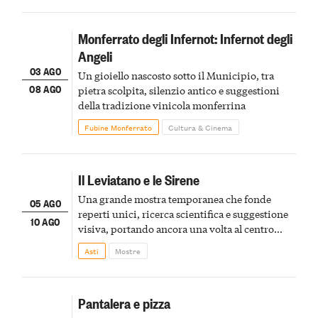
Monferrato degli Infernot: Infernot degli
Angeli
03 AGO
Un gioiello nascosto sotto il Municipio, tra
08 AGO
pietra scolpita, silenzio antico e suggestioni
della tradizione vinicola monferrina
Fubine Monferrato
Cultura & Cinema
Il Leviatano e le Sirene
Una grande mostra temporanea che fonde
05 AGO
reperti unici, ricerca scientifica e suggestione
10 AGO
visiva, portando ancora una volta al centro
della scena le meraviglie del passato astigiano
Asti
Mostre
Pantalera e pizza