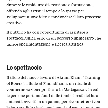
durante le
,
residenze di creazione e formazione
offrendo agli artisti il tempo e lo spazio per
sviluppare
e condividere il loro
nuove idee
processo
.
creativo
Il pubblico ha così l’opportunità di assistere a
, esito di un
che
spettacoli unici
percorso immersivo
unisce
e
.
sperimentazione
ricerca artistica
Lo spettacolo
Il titolo del nuovo lavoro di
,
Akram Khan
“Turning
, allude al
, un
of Bones”
Famadihana
rituale di
praticato in
, in cui
commemorazione
Madagascar
le persone portano fuori dalle tombe i resti dei loro
antenati, avvolti in un panno, per
riconnettersi con
: riscrivono i nomi sui sudari, portano
la loro eredità