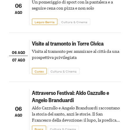
Un pomeriggio di sport con la pantalera e a
06
seguire cena con pizza e non solo
AGO
Lequio Berria
Cultura & Cinema
Visite al tramonto in Torre Civica
Visita al tramonto per ammirare al città da una
06 AGO
prospettiva privilegiata
07 AGO
Cuneo
Cultura & Cinema
Attraverso Festival: Aldo Cazzullo e
Angelo Branduardi
06
Aldo Cazzullo e Angelo Branduardi raccontano
la storia del santo, anzi le storie. Il San
AGO
Francesco della devozione: il lupo, la predica
agli uccelli, le stimmate
Busca
Cultura & Cinema