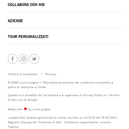
COLLABORA CON NOI
AZIENDE
TOUR PERSONALIZZATI
Termini & Condizioni
|
Privacy
© 2026 Love Langhe — Riproduzione parziale dei contenuti consentita a
patto di indicarne la fonte
Questo si è protetto da reCaptcha e si applicano la
Privacy Policy
e i
Termini
di Servizio
di Google
Made with
by LoveLanghe
Langhe.Net, testata giornalistica online, iscritta al n.672/14 del 15.05.2014 -
Registro stampa del Tribunale di Asti - Direttore responsabile: Lorenzo
Tablino.