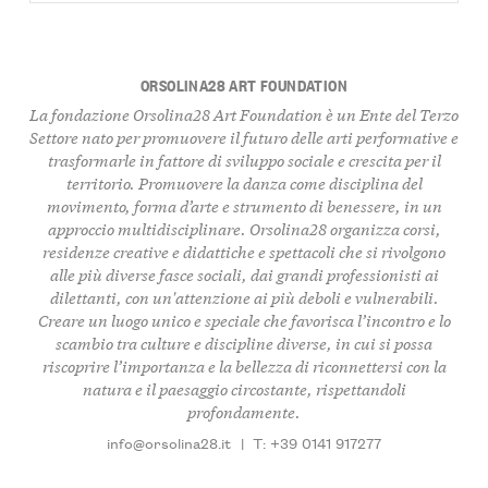
ORSOLINA28 ART FOUNDATION
La fondazione Orsolina28 Art Foundation è un
Ente del Terzo
Settore
nato per promuovere il
futuro delle arti performative
e
trasformarle in fattore di
sviluppo sociale
e
crescita per il
territorio
. Promuovere la
danza
come
disciplina del
movimento
,
forma d’arte
e
strumento di benessere
, in un
approccio multidisciplinare
. Orsolina28 organizza
corsi
,
residenze creative e didattiche
e
spettacoli
che si rivolgono
alle più diverse
fasce sociali
, dai
grandi professionisti
ai
dilettanti
, con un'attenzione ai più
deboli e vulnerabili
.
Creare un
luogo unico e speciale
che favorisca l’
incontro
e lo
scambio
tra
culture e discipline diverse
, in cui si possa
riscoprire l’importanza e la bellezza di
riconnettersi con la
natura
e il
paesaggio circostante
,
rispettandoli
profondamente
.
info@orsolina28.it
|
T: +39 0141 917277