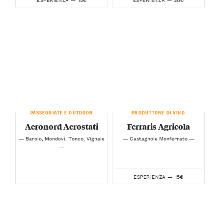
PASSEGGIATE E OUTDOOR
PRODUTTORE DI VINO
Aeronord Aerostati
Ferraris Agricola
— Barolo, Mondovì, Tonco, Vignale
— Castagnole Monferrato —
—
15€
ESPERIENZA —