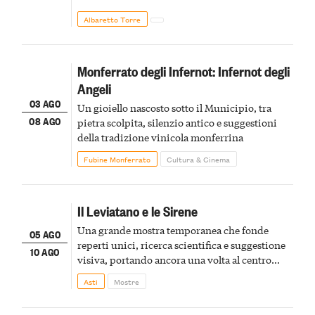
Albaretto Torre
Monferrato degli Infernot: Infernot degli
Angeli
03 AGO
Un gioiello nascosto sotto il Municipio, tra
08 AGO
pietra scolpita, silenzio antico e suggestioni
della tradizione vinicola monferrina
Fubine Monferrato
Cultura & Cinema
Il Leviatano e le Sirene
Una grande mostra temporanea che fonde
05 AGO
reperti unici, ricerca scientifica e suggestione
10 AGO
visiva, portando ancora una volta al centro
della scena le meraviglie del passato astigiano
Asti
Mostre