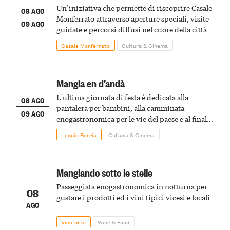
Un’iniziativa che permette di riscoprire Casale
08 AGO
Monferrato attraverso aperture speciali, visite
09 AGO
guidate e percorsi diffusi nel cuore della città
Casale Monferrato
Cultura & Cinema
Mangia en d’andà
L'ultima giornata di festa è dedicata alla
08 AGO
pantalera per bambini, alla camminata
09 AGO
enogastronomica per le vie del paese e al finale
pirotecnico
Lequio Berria
Cultura & Cinema
Mangiando sotto le stelle
Passeggiata enogastronomica in notturna per
08
gustare i prodotti ed i vini tipici vicesi e locali
AGO
Vicoforte
Wine & Food