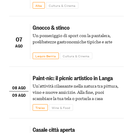
Alba
Cultura & Cinema
Gnocco & stinco
Un pomeriggio di sport con la pantalera,
07
prelibatezze gastronomiche tipiche e arte
AGO
Lequio Berria
Cultura & Cinema
Paint-nic: il picnic artistico in Langa
Un'attività rilassante nella natura tra pittura,
08 AGO
vino e nuove amicizie. Alla fine, puoi
09 AGO
scambiare la tua tela o portarla a casa
Treiso
Wine & Food
Casale città aperta