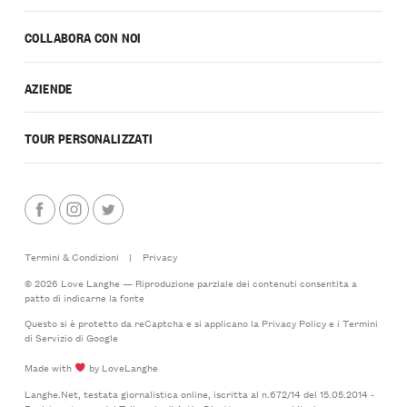
COLLABORA CON NOI
AZIENDE
TOUR PERSONALIZZATI
Termini & Condizioni
|
Privacy
© 2026 Love Langhe — Riproduzione parziale dei contenuti consentita a
patto di indicarne la fonte
Questo si è protetto da reCaptcha e si applicano la
Privacy Policy
e i
Termini
di Servizio
di Google
Made with
by LoveLanghe
Langhe.Net, testata giornalistica online, iscritta al n.672/14 del 15.05.2014 -