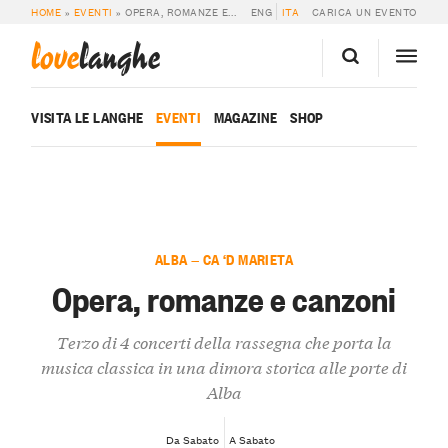
HOME
»
EVENTI
»
OPERA, ROMANZE E CANZONI
ENG
ITA
CARICA UN EVENTO
love
langhe
VISITA LE LANGHE
EVENTI
MAGAZINE
SHOP
ALBA — CA ‘D MARIETA
Opera, romanze e canzoni
Terzo di 4 concerti della rassegna che porta la
musica classica in una dimora storica alle porte di
Alba
Da Sabato
A Sabato