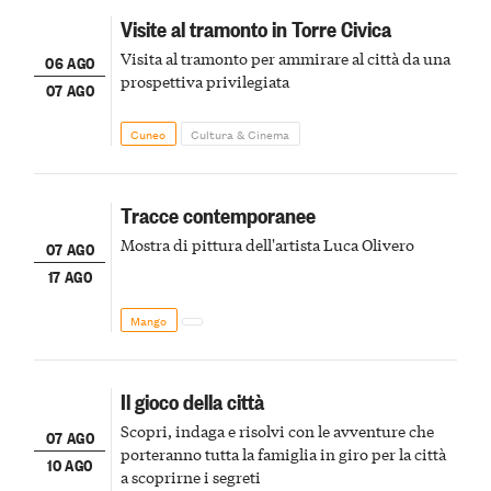
Visite al tramonto in Torre Civica
Visita al tramonto per ammirare al città da una
06 AGO
prospettiva privilegiata
07 AGO
Cuneo
Cultura & Cinema
Tracce contemporanee
Mostra di pittura dell'artista Luca Olivero
07 AGO
17 AGO
Mango
Il gioco della città
Scopri, indaga e risolvi con le avventure che
07 AGO
porteranno tutta la famiglia in giro per la città
10 AGO
a scoprirne i segreti