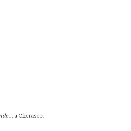
nde
… a Cherasco.
.