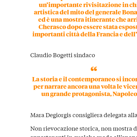
un’importante rivisitazione in ch
artistica del mito del generale Bon
ed è una mostra itinerante che arr
Cherasco dopo essere stata espost
importanti città della Francia e dell’
Claudio Bogetti sindaco
La storia e il contemporaneo si inc
per narrare ancora una volta le vice
un grande protagonista, Napoleo
Mara Degiorgis consigliera delegata all
Non rievocazione storica, non mostra d
appartenenti in qualche modo all’epop