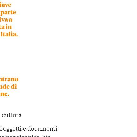
iave
aparte
iva a
a in
Italia.
ontrano
nde di
ne.
a cultura
i oggetti e documenti
ea napoleonica, ma