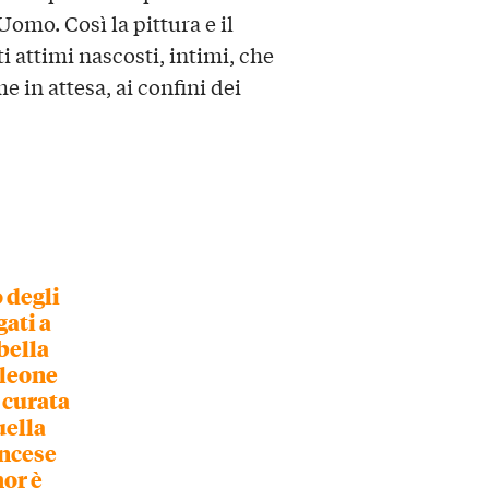
Uomo. Così la pittura e il
i attimi nascosti, intimi, che
 in attesa, ai confini dei
 degli
gati a
bella
oleone
 curata
uella
ancese
or è