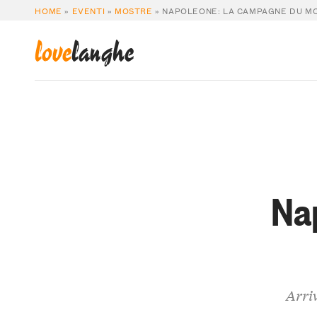
HOME
»
EVENTI
»
MOSTRE
»
NAPOLEONE: LA CAMPAGNE DU M
love
langhe
Na
Arriv