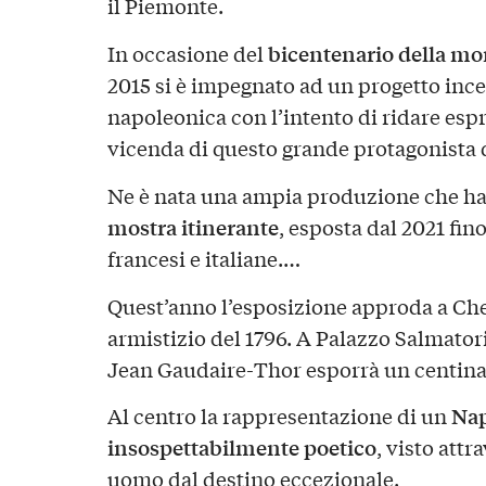
il Piemonte.
bicentenario della mo
In occasione del
2015 si è impegnato ad un progetto ince
napoleonica con l’intento di ridare es
vicenda di questo grande protagonista d
Ne è nata una ampia produzione che ha 
mostra itinerante
, esposta dal 2021 fino
francesi e italiane.…
Quest’anno l’esposizione approda a Cher
armistizio del 1796. A Palazzo Salmatoris
Jean Gaudaire-Thor esporrà un centinai
Nap
Al centro la rappresentazione di un
insospettabilmente poetico
, visto attr
uomo dal destino eccezionale.