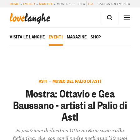
HOME
»
EVENTI
»
MOSTRE
»
MOSTRA: OTTAVIO E GEA BAUSSANO – ARTISTI AL PALIO DI ASTI
ENG
ITA
CARICA UN EVENTO
love
langhe
VISITA LE LANGHE
EVENTI
MAGAZINE
SHOP
ASTI — MUSEO DEL PALIO DI ASTI
Mostra: Ottavio e Gea
Baussano - artisti al Palio di
Asti
Esposizione dedicata a Ottavio Baussano e alla
figlia Gea, che, con con il padre negli anni ’30 e poi