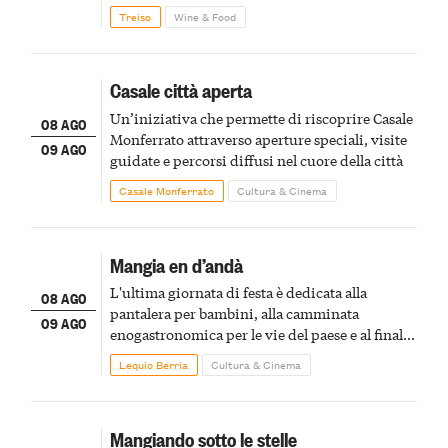
Treiso
Wine & Food
Casale città aperta
Un’iniziativa che permette di riscoprire Casale
08 AGO
Monferrato attraverso aperture speciali, visite
09 AGO
guidate e percorsi diffusi nel cuore della città
Casale Monferrato
Cultura & Cinema
Mangia en d’andà
L'ultima giornata di festa è dedicata alla
08 AGO
pantalera per bambini, alla camminata
09 AGO
enogastronomica per le vie del paese e al finale
pirotecnico
Lequio Berria
Cultura & Cinema
Mangiando sotto le stelle