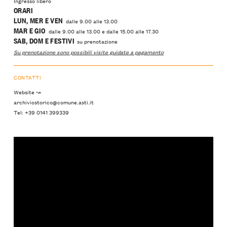
Ingresso libero
ORARI
LUN, MER E VEN
dalle 9.00 alle 13.00
MAR E GIO
dalle 9.00 alle 13.00 e dalle 15.00 alle 17.30
SAB, DOM E FESTIVI
su prenotazione
Su prenotazione sono possibili visite guidate a pagamento
CONTATTI
Website ↝
archiviostorico@comune.asti.it
Tel: +39 0141 399339