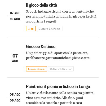
Il gioco della città
Scopri, indaga e risolvi con le avventure che
07 AGO
porteranno tutta la famiglia in giro per la città
10 AGO
a scoprirne i segreti
Alba
Cultura & Cinema
Gnocco & stinco
Un pomeriggio di sport con la pantalera,
07
prelibatezze gastronomiche tipiche e arte
AGO
Lequio Berria
Cultura & Cinema
Paint-nic: il picnic artistico in Langa
Un'attività rilassante nella natura tra pittura,
08 AGO
vino e nuove amicizie. Alla fine, puoi
09 AGO
scambiare la tua tela o portarla a casa