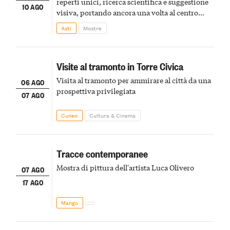
reperti unici, ricerca scientifica e suggestione
10 AGO
visiva, portando ancora una volta al centro
della scena le meraviglie del passato astigiano
Asti
Mostre
Visite al tramonto in Torre Civica
Visita al tramonto per ammirare al città da una
06 AGO
prospettiva privilegiata
07 AGO
Cuneo
Cultura & Cinema
Tracce contemporanee
Mostra di pittura dell'artista Luca Olivero
07 AGO
17 AGO
Mango