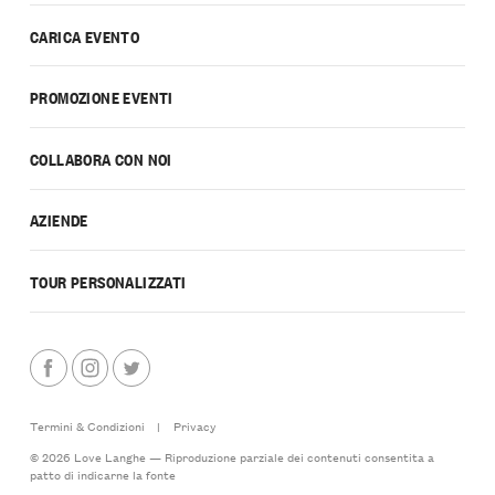
CARICA EVENTO
PROMOZIONE EVENTI
COLLABORA CON NOI
AZIENDE
TOUR PERSONALIZZATI
Termini & Condizioni
|
Privacy
© 2026 Love Langhe — Riproduzione parziale dei contenuti consentita a
patto di indicarne la fonte