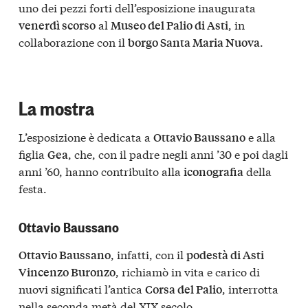
uno dei pezzi forti dell’esposizione inaugurata
al
, in
venerdì scorso
Museo del Palio di Asti
collaborazione con il
.
borgo Santa Maria Nuova
La mostra
L’esposizione è dedicata a
e alla
Ottavio Baussano
figlia
, che, con il padre negli anni ’30 e poi dagli
Gea
anni ’60, hanno contribuito alla
della
iconografia
festa.
Ottavio Baussano
, infatti, con il
Ottavio Baussano
podestà di Asti
, richiamò in vita e carico di
Vincenzo Buronzo
nuovi significati l’antica
, interrotta
Corsa del Palio
nella seconda metà del XIX secolo.