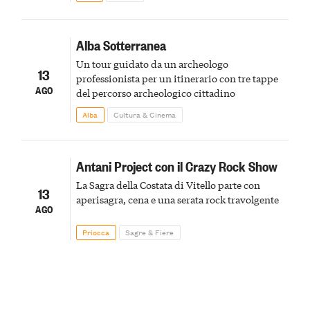
Alba Sotterranea
Un tour guidato da un archeologo
13
professionista per un itinerario con tre tappe
AGO
del percorso archeologico cittadino
Alba
Cultura & Cinema
Antani Project con il Crazy Rock Show
La Sagra della Costata di Vitello parte con
13
aperisagra, cena e una serata rock travolgente
AGO
Priocca
Sagre & Fiere