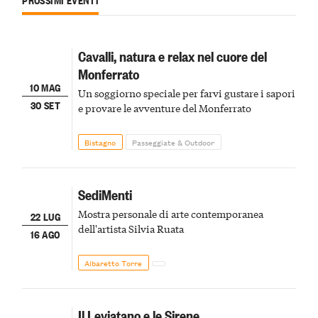
Cavalli, natura e relax nel cuore del
Monferrato
10 MAG
Un soggiorno speciale per farvi gustare i sapori
30 SET
e provare le avventure del Monferrato
Bistagno
Passeggiate & Outdoor
SediMenti
Mostra personale di arte contemporanea
22 LUG
dell'artista Silvia Ruata
16 AGO
Albaretto Torre
Il Leviatano e le Sirene