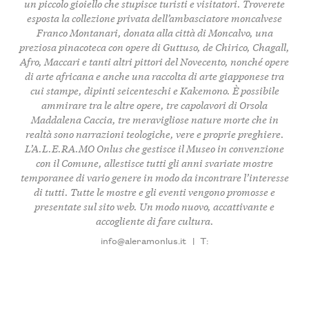
un piccolo gioiello che stupisce turisti e visitatori. Troverete
esposta la collezione privata dell’ambasciatore moncalvese
Franco Montanari, donata alla città di Moncalvo, una
preziosa pinacoteca con opere di Guttuso, de Chirico, Chagall,
Afro, Maccari e tanti altri pittori del Novecento, nonché opere
di arte africana e anche una raccolta di arte giapponese tra
cui stampe, dipinti seicenteschi e Kakemono. È possibile
ammirare tra le altre opere, tre capolavori di Orsola
Maddalena Caccia, tre meravigliose nature morte che in
realtà sono narrazioni teologiche, vere e proprie preghiere.
L’A.L.E.RA.MO Onlus che gestisce il Museo in convenzione
con il Comune, allestisce tutti gli anni svariate mostre
temporanee di vario genere in modo da incontrare l’interesse
di tutti. Tutte le mostre e gli eventi vengono promosse e
presentate sul sito web. Un modo nuovo, accattivante e
accogliente di fare cultura.
info@aleramonlus.it
|
T: