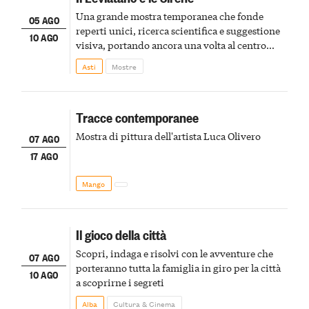
Una grande mostra temporanea che fonde
05 AGO
reperti unici, ricerca scientifica e suggestione
10 AGO
visiva, portando ancora una volta al centro
della scena le meraviglie del passato astigiano
Asti
Mostre
Tracce contemporanee
Mostra di pittura dell'artista Luca Olivero
07 AGO
17 AGO
Mango
Il gioco della città
Scopri, indaga e risolvi con le avventure che
07 AGO
porteranno tutta la famiglia in giro per la città
10 AGO
a scoprirne i segreti
Alba
Cultura & Cinema