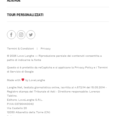
TOUR PERSONALIZZATI
Termini & Condizioni
|
Privacy
© 2026 Love Langhe — Riproduzione parziale dei contenuti consentita a
patto di indicarne la fonte
Questo si è protetto da reCaptcha e si applicano la
Privacy Policy
e i
Termini
di Servizio
di Google
Made with
by LoveLanghe
Langhe.Net, testata giornalistica online, iscritta al n.672/14 del 15.05.2014 -
Registro stampa del Tribunale di Asti - Direttore responsabile: Lorenzo
Tablino.
Editore: LoveLanghe S.R.L.
P.IVA 03796440042
Via Castello 20
12050 Albaretto della Torre (CN)