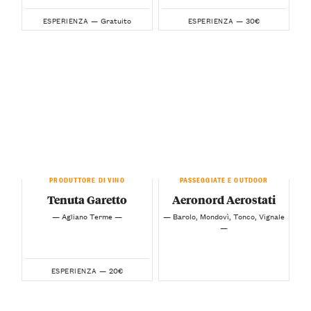
Gratuito
30€
ESPERIENZA —
ESPERIENZA —
PRODUTTORE DI VINO
PASSEGGIATE E OUTDOOR
Tenuta Garetto
Aeronord Aerostati
— Agliano Terme —
— Barolo, Mondovì, Tonco, Vignale
—
20€
ESPERIENZA —