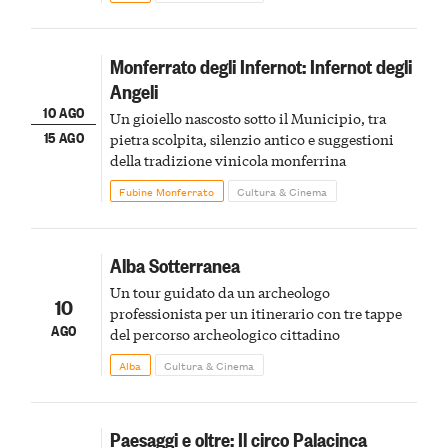
Monferrato degli Infernot: Infernot degli
Angeli
10 AGO
Un gioiello nascosto sotto il Municipio, tra
15 AGO
pietra scolpita, silenzio antico e suggestioni
della tradizione vinicola monferrina
Fubine Monferrato
Cultura & Cinema
Alba Sotterranea
Un tour guidato da un archeologo
10
professionista per un itinerario con tre tappe
AGO
del percorso archeologico cittadino
Alba
Cultura & Cinema
Paesaggi e oltre: Il circo Palacinca