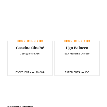
PRODUTTORE DI VINO
PRODUTTORE DI VINO
Cascina Ciuché
Ugo Balocco
— Costigliole d’Asti —
— San Marzano Oliveto —
20.00€
10€
ESPERIENZA —
ESPERIENZA —
PROSSIMI EVENTI