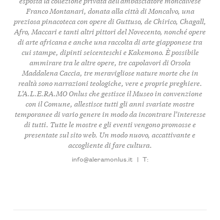
esposta la collezione privata dell’ambasciatore moncalvese
Franco Montanari, donata alla città di Moncalvo, una
preziosa pinacoteca con opere di Guttuso, de Chirico, Chagall,
Afro, Maccari e tanti altri pittori del Novecento, nonché opere
di arte africana e anche una raccolta di arte giapponese tra
cui stampe, dipinti seicenteschi e Kakemono. È possibile
ammirare tra le altre opere, tre capolavori di Orsola
Maddalena Caccia, tre meravigliose nature morte che in
realtà sono narrazioni teologiche, vere e proprie preghiere.
L’A.L.E.RA.MO Onlus che gestisce il Museo in convenzione
con il Comune, allestisce tutti gli anni svariate mostre
temporanee di vario genere in modo da incontrare l’interesse
di tutti. Tutte le mostre e gli eventi vengono promosse e
presentate sul sito web. Un modo nuovo, accattivante e
accogliente di fare cultura.
info@aleramonlus.it
|
T: