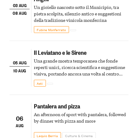
03 AUG
Un gioiello nascosto sotto il Municipio, tra
08 AUG
pietra scolpita, silenzio antico e suggestioni
della tradizione vinicola monferrina
Fubine Monferrato
Il Leviatano e le Sirene
Una grande mostra temporanea che fonde
05 AUG
reperti unici, ricerca scientifica e suggestione
10 AUG
visiva, portando ancora una volta al centro
della scena le meraviglie del passato astigiano
Asti
Pantalera and pizza
An afternoon of sport with pantalera, followed
06
by dinner with pizza and more
AUG
Lequio Berria
Culture & Cinema