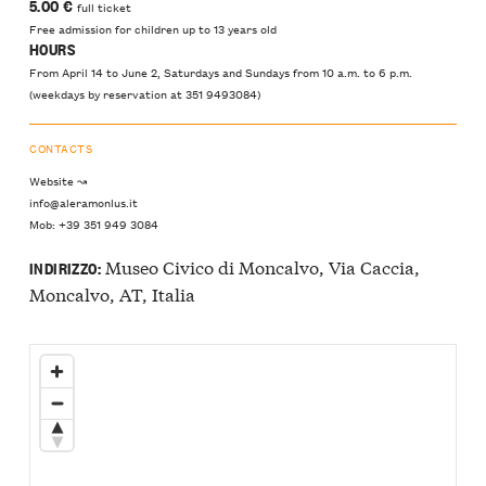
5.00 €
full ticket
Free admission for children up to 13 years old
HOURS
From April 14 to June 2, Saturdays and Sundays from 10 a.m. to 6 p.m.
(weekdays by reservation at 351 9493084)
CONTACTS
Website ↝
info@aleramonlus.it
Mob: +39 351 949 3084
Museo Civico di Moncalvo, Via Caccia,
INDIRIZZO:
Moncalvo, AT, Italia