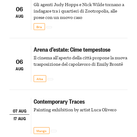
Gli agenti Judy Hopps e Nick Wilde tornano a
06
indagare tra i quartieri di Zootropolis, alle
AUG
prese con un nuovo caso
Bra
Arena d’estate: Cime tempestose
Il cinema all'aperto della città propone la nuova
06
trasposizione del capolavoro di Emily Brontë
AUG
Alba
Contemporary Traces
Painting exhibition by artist Luca Olivero
07 AUG
17 AUG
Mango