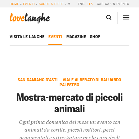
HOME
»
EVENTI
»
SAGRE & FIERE
»
MOSTRA-MERCATO DI PICCOLI ANIMALI
ENG
ITA
CARICA UN EVENTO
love
langhe
VISITA LE LANGHE
EVENTI
MAGAZINE
SHOP
SAN DAMIANO D’ASTI — VIALE ALBERATO DI BALUARDO
PALESTRO
Mostra-mercato di piccoli
animali
Ogni prima domenica del mese un evento con
animali da cortile, piccoli roditori, pesci
ornamentali e attrezzature per la cura degli