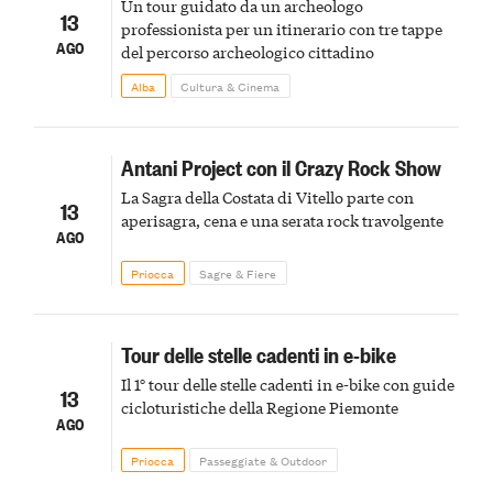
Un tour guidato da un archeologo
13
professionista per un itinerario con tre tappe
AGO
del percorso archeologico cittadino
Alba
Cultura & Cinema
Antani Project con il Crazy Rock Show
La Sagra della Costata di Vitello parte con
13
aperisagra, cena e una serata rock travolgente
AGO
Priocca
Sagre & Fiere
Tour delle stelle cadenti in e-bike
Il 1° tour delle stelle cadenti in e-bike con guide
13
cicloturistiche della Regione Piemonte
AGO
Priocca
Passeggiate & Outdoor