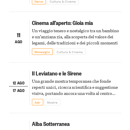
Neive
Cultura & Cinema
spumanti.
Cinema all’aperto: Gioia mia
Un viaggio tenero e nostalgico tra un bambino
11
e un’anziana zia, alla scoperta del valore dei
AGO
legami, delle tradizioni e dei piccoli momenti
Monesiglio
Cultura & Cinema
Il Leviatano e le Sirene
Una grande mostra temporanea che fonde
12 AGO
reperti unici, ricerca scientifica e suggestione
17 AGO
visiva, portando ancora una volta al centro
della scena le meraviglie del passato astigiano
Asti
Mostre
Alba Sotterranea