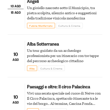
Angeli
10 AGO
Un gioiello nascosto sotto il Municipio, tra
15 AGO
pietra scolpita, silenzio antico e suggestioni
della tradizione vinicola monferrina
Fubine Monferrato
Cultura & Cinema
Alba Sotterranea
Un tour guidato da un archeologo
10
professionista per un itinerario con tre tappe
AGO
del percorso archeologico cittadino
Alba
Cultura & Cinema
Paesaggi e oltre: Il circo Palacinca
Vivi una serata speciale nel cuore di Neive con
10
Il Circo Palacinca, spettacolo itinerante tra le
AGO
vie del borgo.. Al termine, Cascina Fonda
Winery offrirà una degustazione di due