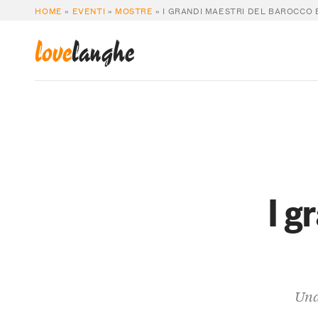
HOME
»
EVENTI
»
MOSTRE
»
I GRANDI MAESTRI DEL BAROCCO
love
langhe
I g
Una