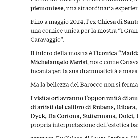
piemontese
, una straordinaria esperien
ex Chiesa di Sant
Fino a maggio 2024, l’
una cornice unica per la mostra “I Gran
Caravaggio”.
l’iconica “Madda
Il fulcro della mostra è
Michelangelo Merisi
, noto come Carava
incanta per la sua drammaticità e maest
Ma la bellezza del Barocco non si ferma
visitatori avranno l’opportunità di a
I
di artisti del calibro di Rubens, Ribera
Dyck, Da Cortona, Suttermans, Dolci, F
propria interpretazione dell’estetica ba
Ex Chiesa di Santo Stefano, V
INDIRIZZO: