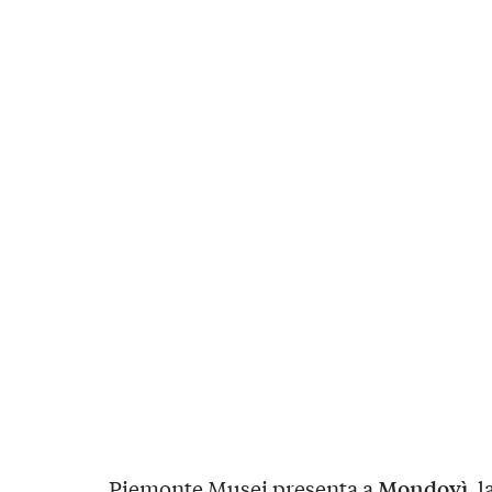
Mondovì
Piemonte Musei presenta a
, 