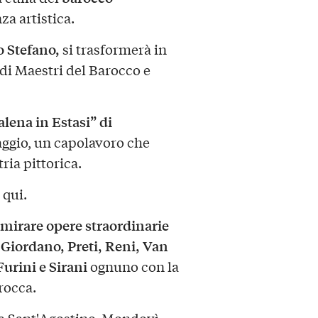
za artistica.
o Stefano,
si trasformerà in
di Maestri del Barocco e
lena in Estasi” di
ggio, un capolavoro che
ria pittorica.
 qui.
mmirare opere straordinarie
, Giordano, Preti, Reni, Van
urini e Sirani
ognuno con la
rocca.
ia Sant'Agostino, Mondovì