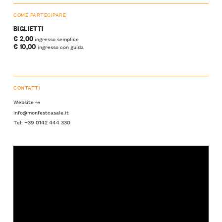
COME PARTECIPARE
BIGLIETTI
€ 2,00
ingresso semplice
€ 10,00
ingresso con guida
CONTATTI
Website ↝
info@monfestcasale.it
Tel: +39 0142 444 330