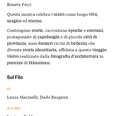
Renata Ferri
Questa mostra celebra i
come luogo
,
teatri
vivo
ed
.
magico
eterno
Contengono
, raccontano
e
,
storie
epoche
costumi
protagoniste di
o di piccole
capoluoghi
città di
, sono
ricchi di
che
provincia
forzieri
bellezza
diventa
, affidata a questo
storia
identitaria
viaggio
realizzato dalla
in
visivo
fotografia d’architettura
di
.
purezza
Hänninen
Sul Filo
DI
Laura Marinelli, Dado Bargioni
A CURA