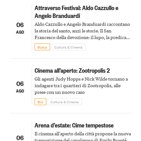
Attraverso Festival: Aldo Cazzullo e
Angelo Branduardi
06
Aldo Cazzullo e Angelo Branduardi raccontano
la storia del santo, anzi le storie. Il San
AGO
Francesco della devozione: il lupo, la predica
agli uccelli, le stimmate
Busca
Cultura & Cinema
Cinema all’aperto: Zootropolis 2
Gli agenti Judy Hopps e Nick Wilde tornano a
06
indagare tra i quartieri di Zootropolis, alle
AGO
prese con un nuovo caso
Bra
Cultura & Cinema
Arena d’estate: Cime tempestose
Il cinema all'aperto della città propone la nuova
06
trasposizione del capolavoro di Emily Brontë