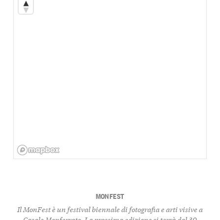
MONFEST
Il MonFest è un festival biennale di fotografia e arti visive a
Casale Monferrato. La prossima edizione si terrà dal 30