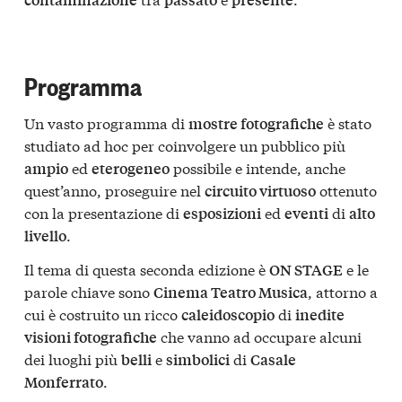
Programma
Un vasto programma di
è stato
mostre fotografiche
studiato ad hoc per coinvolgere un pubblico più
ed
possibile e intende, anche
ampio
eterogeneo
quest’anno, proseguire nel
ottenuto
circuito virtuoso
con la presentazione di
ed
di
esposizioni
eventi
alto
.
livello
Il tema di questa seconda edizione è
e le
ON STAGE
parole chiave sono
, attorno a
Cinema Teatro Musica
cui è costruito un ricco
di
caleidoscopio
inedite
che vanno ad occupare alcuni
visioni fotografiche
dei luoghi più
e
di
belli
simbolici
Casale
.
Monferrato