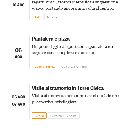
reperti unici, ricerca scientifica e suggestione
10 AGO
visiva, portando ancora una volta al centro
della scena le meraviglie del passato astigiano
Asti
Mostre
Pantalera e pizza
Un pomeriggio di sport con la pantalera e a
06
seguire cena con pizza e non solo
AGO
Lequio Berria
Cultura & Cinema
Visite al tramonto in Torre Civica
Visita al tramonto per ammirare al città da una
06 AGO
prospettiva privilegiata
07 AGO
Cuneo
Cultura & Cinema