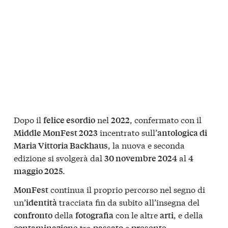
Dopo il
nel
, confermato con il
felice esordio
2022
incentrato sull’
Middle MonFest 2023
antologica di
, la nuova e seconda
Maria Vittoria Backhaus
edizione si svolgerà dal
al
30 novembre 2024
4
.
maggio 2025
continua il proprio percorso nel segno di
MonFest
un’
tracciata fin da subito all’insegna del
identità
della
con le altre
, e della
confronto
fotografia
arti
tra
e
.
contaminazione
passato
presente