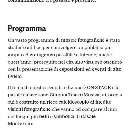
Programma
Un vasto programma di
è stato
mostre fotografiche
studiato ad hoc per coinvolgere un pubblico più
ed
possibile e intende, anche
ampio
eterogeneo
quest’anno, proseguire nel
ottenuto
circuito virtuoso
con la presentazione di
ed
di
esposizioni
eventi
alto
.
livello
Il tema di questa seconda edizione è
e le
ON STAGE
parole chiave sono
, attorno a
Cinema Teatro Musica
cui è costruito un ricco
di
caleidoscopio
inedite
che vanno ad occupare alcuni
visioni fotografiche
dei luoghi più
e
di
belli
simbolici
Casale
.
Monferrato