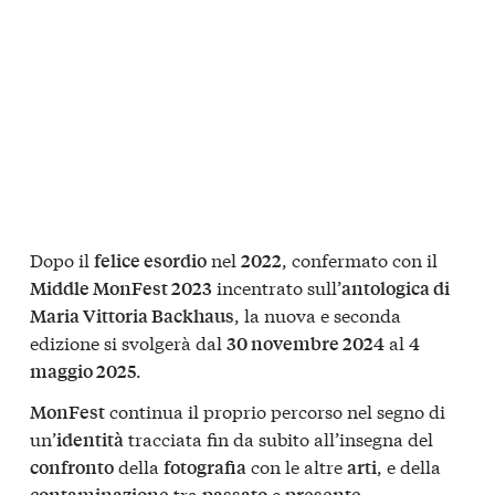
Dopo il
nel
, confermato con il
felice esordio
2022
incentrato sull’
Middle MonFest 2023
antologica di
, la nuova e seconda
Maria Vittoria Backhaus
edizione si svolgerà dal
al
30 novembre 2024
4
.
maggio 2025
continua il proprio percorso nel segno di
MonFest
un’
tracciata fin da subito all’insegna del
identità
della
con le altre
, e della
confronto
fotografia
arti
tra
e
.
contaminazione
passato
presente