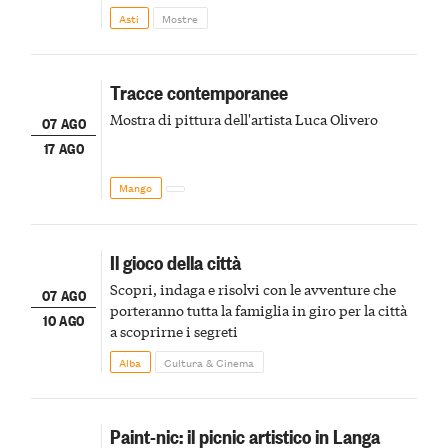
della scena le meraviglie del passato astigiano
Asti
Mostre
Tracce contemporanee
Mostra di pittura dell'artista Luca Olivero
07 AGO
17 AGO
Mango
Il gioco della città
Scopri, indaga e risolvi con le avventure che
07 AGO
porteranno tutta la famiglia in giro per la città
10 AGO
a scoprirne i segreti
Alba
Cultura & Cinema
Paint-nic: il picnic artistico in Langa