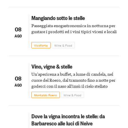
Mangiando sotto le stelle
Passeggiata enogastronomica in notturna per
08
gustare i prodotti ed i vini tipici vicesi e locali
AGO
Vicoforte
Wine & Food
Vino, vigne & stelle
Un'apericena a buffet, a lume di candela, nel
08
cuore del Roero, dal tramonto fino a notte per
AGO
goderci con il naso all'insù il cielo stellato
Montaldo Roero
Wine & Food
Dove la vigna incontra le stelle: da
Barbaresco alle luci di Neive