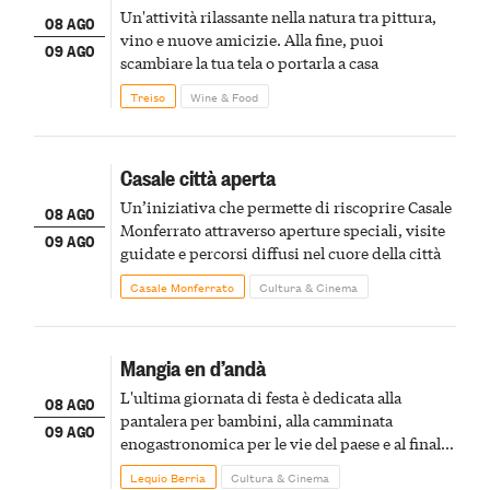
Un'attività rilassante nella natura tra pittura,
08 AGO
vino e nuove amicizie. Alla fine, puoi
09 AGO
scambiare la tua tela o portarla a casa
Treiso
Wine & Food
Casale città aperta
Un’iniziativa che permette di riscoprire Casale
08 AGO
Monferrato attraverso aperture speciali, visite
09 AGO
guidate e percorsi diffusi nel cuore della città
Casale Monferrato
Cultura & Cinema
Mangia en d’andà
L'ultima giornata di festa è dedicata alla
08 AGO
pantalera per bambini, alla camminata
09 AGO
enogastronomica per le vie del paese e al finale
pirotecnico
Lequio Berria
Cultura & Cinema