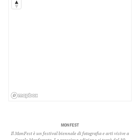
MONFEST
Il MonFest è un festival biennale di fotografia e arti visive a
Casale Monferrato. La prossima edizione si terrà dal 30