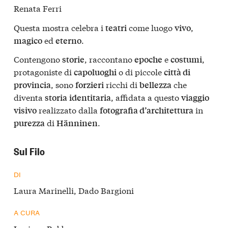
Renata Ferri
Questa mostra celebra i
come luogo
,
teatri
vivo
ed
.
magico
eterno
Contengono
, raccontano
e
,
storie
epoche
costumi
protagoniste di
o di piccole
capoluoghi
città di
, sono
ricchi di
che
provincia
forzieri
bellezza
diventa
, affidata a questo
storia
identitaria
viaggio
realizzato dalla
in
visivo
fotografia d’architettura
di
.
purezza
Hänninen
Sul Filo
DI
Laura Marinelli, Dado Bargioni
A CURA