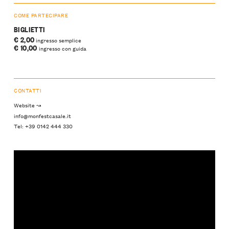
COME PARTECIPARE
BIGLIETTI
€ 2,00
ingresso semplice
€ 10,00
ingresso con guida
CONTATTI
Website ↝
info@monfestcasale.it
Tel: +39 0142 444 330