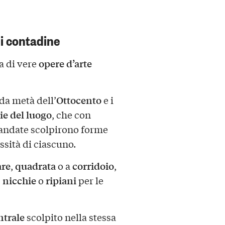
i contadine
opere d’arte
ma di vere
Ottocento
nda metà dell’
e i
ie del luogo
, che con
andate scolpirono forme
essità di ciascuno.
are
quadrata
corridoio
,
o a
,
nicchie
ripiani
,
o
per le
ntrale
scolpito nella stessa