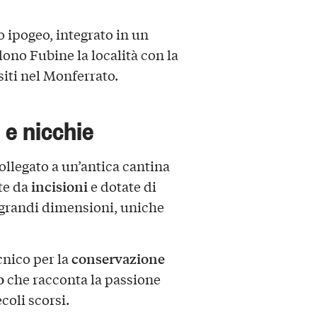
 ipogeo, integrato in un
ono Fubine la località con la
siti nel Monferrato.
 e nicchie
ollegato a un’antica cantina
incisioni
ite da
e dotate di
i grandi dimensioni, uniche
conservazione
cnico per la
o
che racconta la passione
coli scorsi.