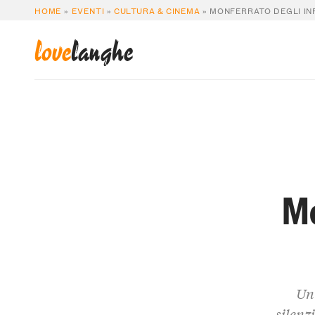
HOME
»
EVENTI
»
CULTURA & CINEMA
»
MONFERRATO DEGLI INF
love
langhe
Mo
Un 
silenz