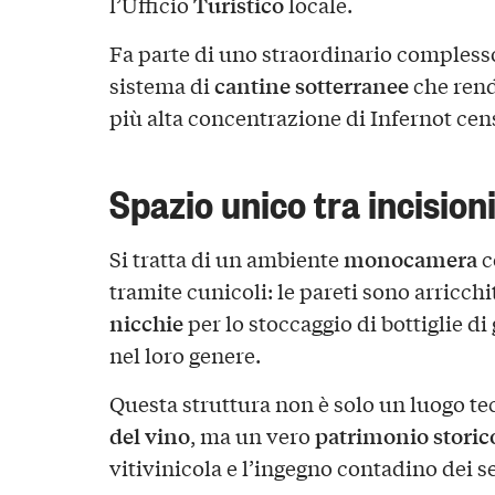
Turistico
l’Ufficio
locale.
Fa parte di uno straordinario complesso
cantine sotterranee
sistema di
che rend
più alta concentrazione di Infernot cen
Spazio unico tra incisioni
monocamera
Si tratta di un ambiente
c
tramite cunicoli: le pareti sono arricch
nicchie
per lo stoccaggio di bottiglie d
nel loro genere.
Questa struttura non è solo un luogo te
del vino
patrimonio storic
, ma un vero
vitivinicola e l’ingegno contadino dei se