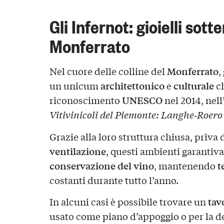
Gli Infernot: gioielli sott
Monferrato
Monferrato
Nel cuore delle colline del
,
architettonico
culturale
un unicum
e
ch
UNESCO
riconoscimento
nel 2014, nell
Vitivinicoli del Piemonte: Langhe‑Roero
Grazie alla loro struttura chiusa, priva 
ventilazione
, questi ambienti garantiva
conservazione del vino
t
, mantenendo
costanti durante tutto l’anno.
tav
In alcuni casi è possibile trovare un
usato come piano d’appoggio o per la d