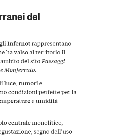
erranei del
Infernot
 gli
rappresentano
e ha valso al territorio il
’ambito del sito
Paesaggi
 e Monferrato
.
luce
rumori
di
,
e
no condizioni perfette per la
emperature
umidità
e
olo centrale
monolitico,
egustazione, segno dell’uso