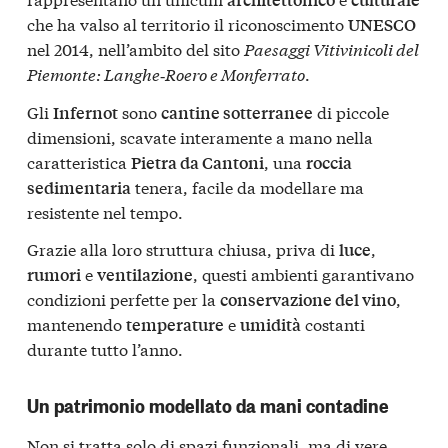
che ha valso al territorio il riconoscimento
UNESCO
nel 2014, nell’ambito del sito
Paesaggi Vitivinicoli del
Piemonte: Langhe‑Roero e Monferrato
.
Gli
sono
di piccole
Infernot
cantine sotterranee
dimensioni, scavate interamente a mano nella
caratteristica
, una
Pietra da Cantoni
roccia
tenera, facile da modellare ma
sedimentaria
resistente nel tempo.
Grazie alla loro struttura chiusa, priva di
,
luce
e
, questi ambienti garantivano
rumori
ventilazione
condizioni perfette per la
,
conservazione del vino
mantenendo
e
costanti
temperature
umidità
durante tutto l’anno.
Un patrimonio modellato da mani contadine
Non si tratta solo di spazi funzionali, ma di vere