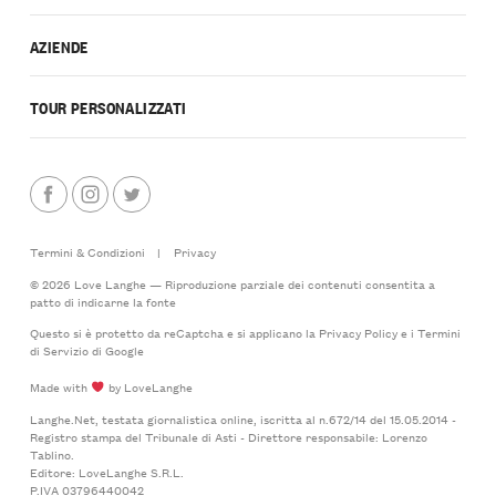
AZIENDE
TOUR PERSONALIZZATI
Termini & Condizioni
|
Privacy
© 2026 Love Langhe — Riproduzione parziale dei contenuti consentita a
patto di indicarne la fonte
Questo si è protetto da reCaptcha e si applicano la
Privacy Policy
e i
Termini
di Servizio
di Google
Made with
by LoveLanghe
Langhe.Net, testata giornalistica online, iscritta al n.672/14 del 15.05.2014 -
Registro stampa del Tribunale di Asti - Direttore responsabile: Lorenzo
Tablino.
Editore: LoveLanghe S.R.L.
P.IVA 03796440042