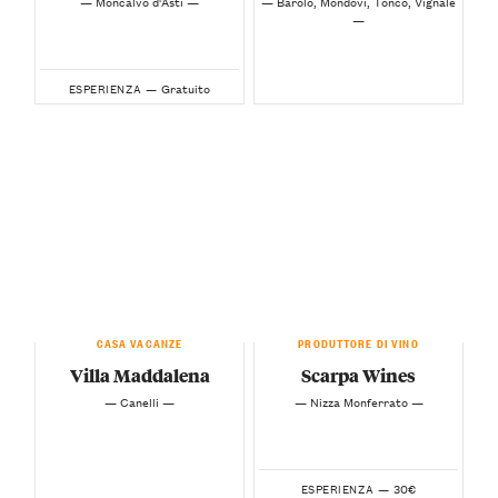
— Moncalvo d'Asti —
— Barolo, Mondovì, Tonco, Vignale
—
Gratuito
ESPERIENZA —
CASA VACANZE
PRODUTTORE DI VINO
Villa Maddalena
Scarpa Wines
— Canelli —
— Nizza Monferrato —
30€
ESPERIENZA —