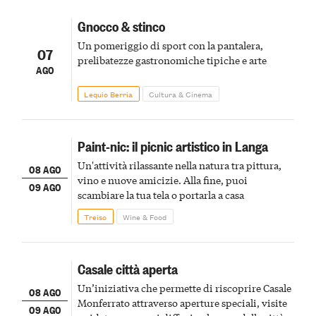
Gnocco & stinco
Un pomeriggio di sport con la pantalera,
07
prelibatezze gastronomiche tipiche e arte
AGO
Lequio Berria
Cultura & Cinema
Paint-nic: il picnic artistico in Langa
Un'attività rilassante nella natura tra pittura,
08 AGO
vino e nuove amicizie. Alla fine, puoi
09 AGO
scambiare la tua tela o portarla a casa
Treiso
Wine & Food
Casale città aperta
Un’iniziativa che permette di riscoprire Casale
08 AGO
Monferrato attraverso aperture speciali, visite
09 AGO