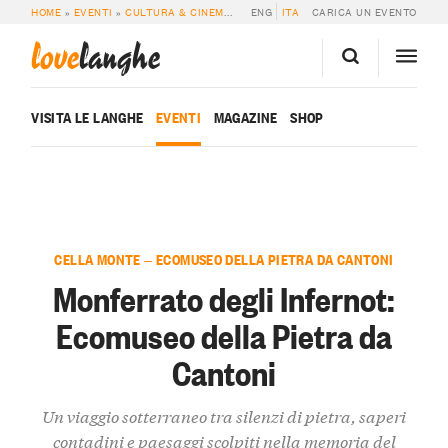
HOME
»
EVENTI
»
CULTURA & CINEMA
»
MONFERRATO DEGLI INFERNOT: ECOM
ENG
ITA
CARICA UN EVENTO
love
langhe
VISITA LE LANGHE
EVENTI
MAGAZINE
SHOP
CELLA MONTE — ECOMUSEO DELLA PIETRA DA CANTONI
Monferrato degli Infernot:
Ecomuseo della Pietra da
Cantoni
Un viaggio sotterraneo tra silenzi di pietra, saperi
contadini e paesaggi scolpiti nella memoria del