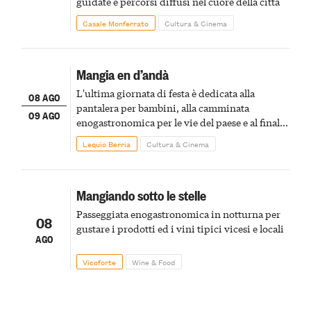
guidate e percorsi diffusi nel cuore della città
Casale Monferrato
Cultura & Cinema
Mangia en d’andà
L'ultima giornata di festa è dedicata alla
08 AGO
pantalera per bambini, alla camminata
09 AGO
enogastronomica per le vie del paese e al finale
pirotecnico
Lequio Berria
Cultura & Cinema
Mangiando sotto le stelle
Passeggiata enogastronomica in notturna per
08
gustare i prodotti ed i vini tipici vicesi e locali
AGO
Vicoforte
Wine & Food