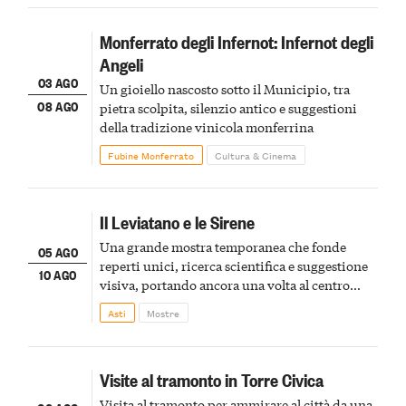
Monferrato degli Infernot: Infernot degli
Angeli
03 AGO
Un gioiello nascosto sotto il Municipio, tra
08 AGO
pietra scolpita, silenzio antico e suggestioni
della tradizione vinicola monferrina
Fubine Monferrato
Cultura & Cinema
Il Leviatano e le Sirene
Una grande mostra temporanea che fonde
05 AGO
reperti unici, ricerca scientifica e suggestione
10 AGO
visiva, portando ancora una volta al centro
della scena le meraviglie del passato astigiano
Asti
Mostre
Visite al tramonto in Torre Civica
Visita al tramonto per ammirare al città da una