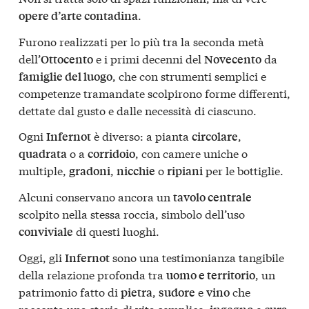
.
opere d’arte contadina
Furono realizzati per lo più tra la seconda metà
dell’
e i primi decenni del
da
Ottocento
Novecento
, che con strumenti semplici e
famiglie del luogo
competenze tramandate scolpirono forme differenti,
dettate dal gusto e dalle necessità di ciascuno.
Ogni
è diverso: a pianta
,
Infernot
circolare
o a
, con camere uniche o
quadrata
corridoio
multiple,
,
o
per le bottiglie.
gradoni
nicchie
ripiani
Alcuni conservano ancora un
tavolo centrale
scolpito nella stessa roccia, simbolo dell’uso
di questi luoghi.
conviviale
Oggi, gli
sono una testimonianza tangibile
Infernot
della relazione profonda tra
, un
uomo e territorio
patrimonio fatto di
,
e
che
pietra
sudore
vino
racconta una storia di vita semplice,
e