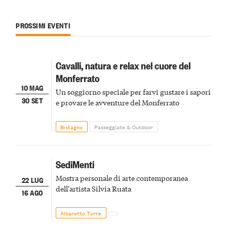
PROSSIMI EVENTI
Cavalli, natura e relax nel cuore del
Monferrato
10 MAG
Un soggiorno speciale per farvi gustare i sapori
30 SET
e provare le avventure del Monferrato
Bistagno
Passeggiate & Outdoor
SediMenti
Mostra personale di arte contemporanea
22 LUG
dell'artista Silvia Ruata
16 AGO
Albaretto Torre