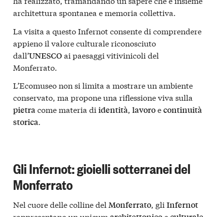
ha realizzato, tramandando un sapere che è insieme
architettura spontanea e memoria collettiva.
La visita a questo Infernot consente di comprendere
appieno il valore culturale riconosciuto
dall’
ai paesaggi vitivinicoli del
UNESCO
Monferrato.
L’Ecomuseo non si limita a mostrare un ambiente
conservato, ma propone una riflessione viva sulla
come materia di
,
e
pietra
identità
lavoro
continuità
.
storica
Gli Infernot: gioielli sotterranei del
Monferrato
Nel cuore delle colline del
, gli
Monferrato
Infernot
rappresentano un unicum
e
architettonico
culturale