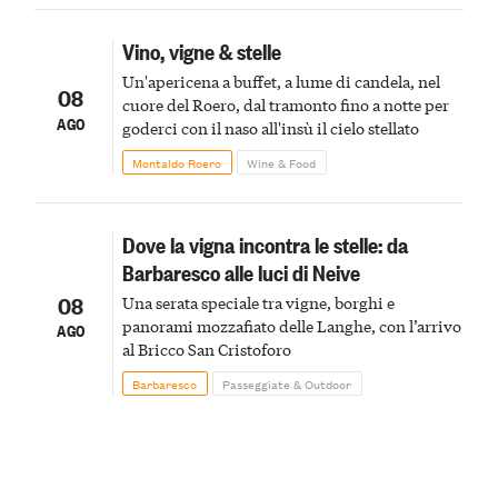
Vino, vigne & stelle
Un'apericena a buffet, a lume di candela, nel
08
cuore del Roero, dal tramonto fino a notte per
AGO
goderci con il naso all'insù il cielo stellato
Montaldo Roero
Wine & Food
Dove la vigna incontra le stelle: da
Barbaresco alle luci di Neive
08
Una serata speciale tra vigne, borghi e
panorami mozzafiato delle Langhe, con l’arrivo
AGO
al Bricco San Cristoforo
Barbaresco
Passeggiate & Outdoor