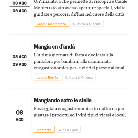
Un’iniziativa che permette di riscoprire Casale
08 AGO
Monferrato attraverso aperture speciali, visite
09 AGO
guidate e percorsi diffusi nel cuore della città
Casale Monferrato
Cultura & Cinema
Mangia en d’andà
L'ultima giornata di festa è dedicata alla
08 AGO
pantalera per bambini, alla camminata
09 AGO
enogastronomica per le vie del paese e al finale
pirotecnico
Lequio Berria
Cultura & Cinema
Mangiando sotto le stelle
Passeggiata enogastronomica in notturna per
08
gustare i prodotti ed i vini tipici vicesi e locali
AGO
Vicoforte
Wine & Food