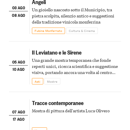
Angeli
03 AGO
Un gioiello nascosto sotto il Municipio, tra
08 AGO
pietra scolpita, silenzio antico e suggestioni
della tradizione vinicola monferrina
Fubine Monferrato
Cultura & Cinema
Il Leviatano e le Sirene
Una grande mostra temporanea che fonde
05 AGO
reperti unici, ricerca scientifica e suggestione
10 AGO
visiva, portando ancora una volta al centro
della scena le meraviglie del passato astigiano
Asti
Mostre
Tracce contemporanee
Mostra di pittura dell'artista Luca Olivero
07 AGO
17 AGO