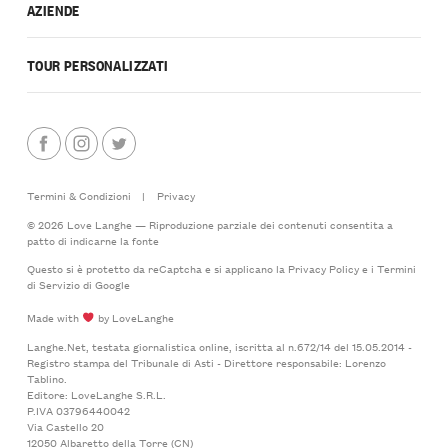
AZIENDE
TOUR PERSONALIZZATI
Termini & Condizioni
|
Privacy
© 2026 Love Langhe — Riproduzione parziale dei contenuti consentita a
patto di indicarne la fonte
Questo si è protetto da reCaptcha e si applicano la
Privacy Policy
e i
Termini
di Servizio
di Google
Made with
by LoveLanghe
Langhe.Net, testata giornalistica online, iscritta al n.672/14 del 15.05.2014 -
Registro stampa del Tribunale di Asti - Direttore responsabile: Lorenzo
Tablino.
Editore: LoveLanghe S.R.L.
P.IVA 03796440042
Via Castello 20
12050 Albaretto della Torre (CN)