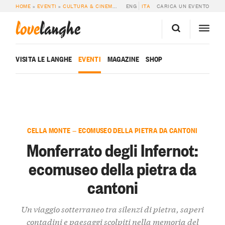
HOME
»
EVENTI
»
CULTURA & CINEMA
»
MONFERRATO DEGLI INFERNOT: ECOM
ENG
ITA
CARICA UN EVENTO
love
langhe
VISITA LE LANGHE
EVENTI
MAGAZINE
SHOP
CELLA MONTE — ECOMUSEO DELLA PIETRA DA CANTONI
Monferrato degli Infernot:
ecomuseo della pietra da
cantoni
Un viaggio sotterraneo tra silenzi di pietra, saperi
contadini e paesaggi scolpiti nella memoria del