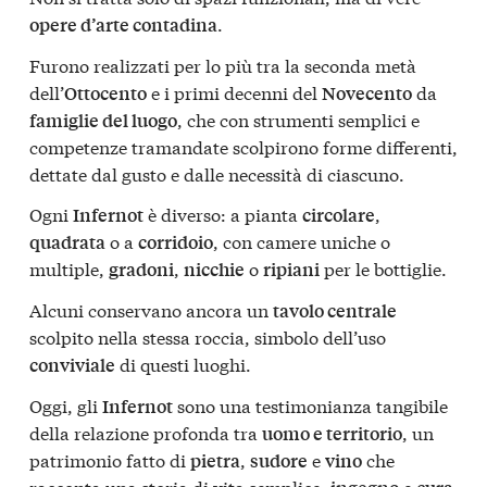
.
opere d’arte contadina
Furono realizzati per lo più tra la seconda metà
dell’
e i primi decenni del
da
Ottocento
Novecento
, che con strumenti semplici e
famiglie del luogo
competenze tramandate scolpirono forme differenti,
dettate dal gusto e dalle necessità di ciascuno.
Ogni
è diverso: a pianta
,
Infernot
circolare
o a
, con camere uniche o
quadrata
corridoio
multiple,
,
o
per le bottiglie.
gradoni
nicchie
ripiani
Alcuni conservano ancora un
tavolo centrale
scolpito nella stessa roccia, simbolo dell’uso
di questi luoghi.
conviviale
Oggi, gli
sono una testimonianza tangibile
Infernot
della relazione profonda tra
, un
uomo e territorio
patrimonio fatto di
,
e
che
pietra
sudore
vino
racconta una storia di vita semplice,
e