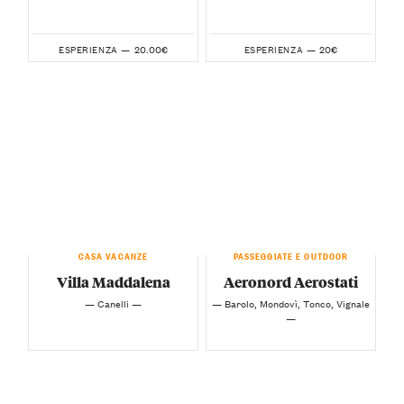
20.00€
20€
ESPERIENZA —
ESPERIENZA —
CASA VACANZE
PASSEGGIATE E OUTDOOR
Villa Maddalena
Aeronord Aerostati
— Canelli —
— Barolo, Mondovì, Tonco, Vignale
—