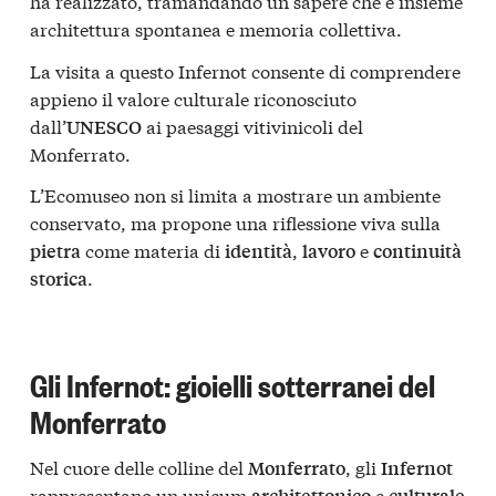
ha realizzato, tramandando un sapere che è insieme
architettura spontanea e memoria collettiva.
La visita a questo Infernot consente di comprendere
appieno il valore culturale riconosciuto
dall’
ai paesaggi vitivinicoli del
UNESCO
Monferrato.
L’Ecomuseo non si limita a mostrare un ambiente
conservato, ma propone una riflessione viva sulla
come materia di
,
e
pietra
identità
lavoro
continuità
.
storica
Gli Infernot: gioielli sotterranei del
Monferrato
Nel cuore delle colline del
, gli
Monferrato
Infernot
rappresentano un unicum
e
architettonico
culturale