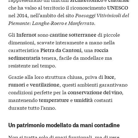
che ha valso al territorio il riconoscimento
UNESCO
nel 2014, nell’ambito del sito
Paesaggi Vitivinicoli del
Piemonte: Langhe‑Roero e Monferrato
.
Gli
sono
di piccole
Infernot
cantine sotterranee
dimensioni, scavate interamente a mano nella
caratteristica
, una
Pietra da Cantoni
roccia
tenera, facile da modellare ma
sedimentaria
resistente nel tempo.
Grazie alla loro struttura chiusa, priva di
,
luce
e
, questi ambienti garantivano
rumori
ventilazione
condizioni perfette per la
,
conservazione del vino
mantenendo
e
costanti
temperature
umidità
durante tutto l’anno.
Un patrimonio modellato da mani contadine
Non si tratta solo di spazi funzionali, ma di vere