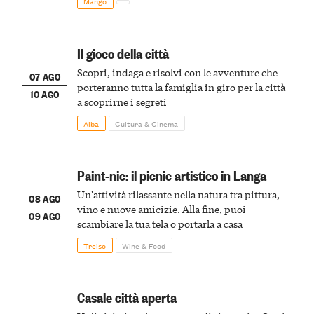
Mango
Il gioco della città
Scopri, indaga e risolvi con le avventure che
07 AGO
porteranno tutta la famiglia in giro per la città
10 AGO
a scoprirne i segreti
Alba
Cultura & Cinema
Paint-nic: il picnic artistico in Langa
Un'attività rilassante nella natura tra pittura,
08 AGO
vino e nuove amicizie. Alla fine, puoi
09 AGO
scambiare la tua tela o portarla a casa
Treiso
Wine & Food
Casale città aperta