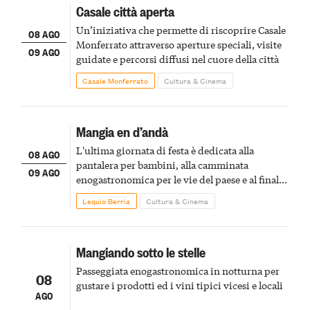
Casale città aperta
Un’iniziativa che permette di riscoprire Casale
08 AGO
Monferrato attraverso aperture speciali, visite
09 AGO
guidate e percorsi diffusi nel cuore della città
Casale Monferrato
Cultura & Cinema
Mangia en d’andà
L'ultima giornata di festa è dedicata alla
08 AGO
pantalera per bambini, alla camminata
09 AGO
enogastronomica per le vie del paese e al finale
pirotecnico
Lequio Berria
Cultura & Cinema
Mangiando sotto le stelle
Passeggiata enogastronomica in notturna per
08
gustare i prodotti ed i vini tipici vicesi e locali
AGO