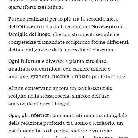
.
opere d’arte contadina
Furono realizzati per lo più tra la seconda metà
dell’
e i primi decenni del
da
Ottocento
Novecento
, che con strumenti semplici e
famiglie del luogo
competenze tramandate scolpirono forme differenti,
dettate dal gusto e dalle necessità di ciascuno.
Ogni
è diverso: a pianta
,
Infernot
circolare
o a
, con camere uniche o
quadrata
corridoio
multiple,
,
o
per le bottiglie.
gradoni
nicchie
ripiani
Alcuni conservano ancora un
tavolo centrale
scolpito nella stessa roccia, simbolo dell’uso
di questi luoghi.
conviviale
Oggi, gli
sono una testimonianza tangibile
Infernot
della relazione profonda tra
, un
uomo e territorio
patrimonio fatto di
,
e
che
pietra
sudore
vino
racconta una storia di vita semplice,
e