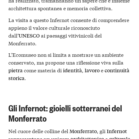
ha realizzato, tramandando un sapere che è insieme
architettura spontanea e memoria collettiva.
La visita a questo Infernot consente di comprendere
appieno il valore culturale riconosciuto
dall’
ai paesaggi vitivinicoli del
UNESCO
Monferrato.
L’Ecomuseo non si limita a mostrare un ambiente
conservato, ma propone una riflessione viva sulla
come materia di
,
e
pietra
identità
lavoro
continuità
.
storica
Gli Infernot: gioielli sotterranei del
Monferrato
Nel cuore delle colline del
, gli
Monferrato
Infernot
rappresentano un unicum
e
architettonico
culturale