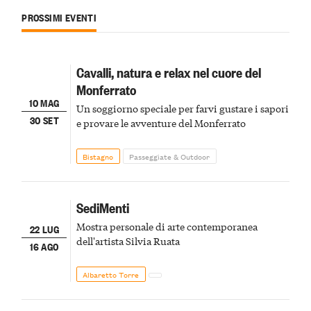
PROSSIMI EVENTI
Cavalli, natura e relax nel cuore del
Monferrato
10 MAG
Un soggiorno speciale per farvi gustare i sapori
30 SET
e provare le avventure del Monferrato
Bistagno
Passeggiate & Outdoor
SediMenti
Mostra personale di arte contemporanea
22 LUG
dell'artista Silvia Ruata
16 AGO
Albaretto Torre