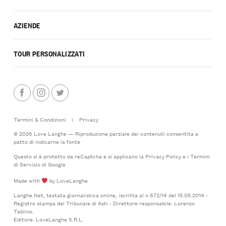
AZIENDE
TOUR PERSONALIZZATI
Termini & Condizioni
|
Privacy
© 2026 Love Langhe — Riproduzione parziale dei contenuti consentita a
patto di indicarne la fonte
Questo si è protetto da reCaptcha e si applicano la
Privacy Policy
e i
Termini
di Servizio
di Google
Made with
by LoveLanghe
Langhe.Net, testata giornalistica online, iscritta al n.672/14 del 15.05.2014 -
Registro stampa del Tribunale di Asti - Direttore responsabile: Lorenzo
Tablino.
Editore: LoveLanghe S.R.L.