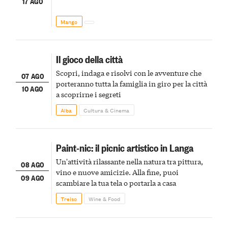
17 AGO
Mango
Il gioco della città
Scopri, indaga e risolvi con le avventure che
07 AGO
porteranno tutta la famiglia in giro per la città
10 AGO
a scoprirne i segreti
Alba
Cultura & Cinema
Paint-nic: il picnic artistico in Langa
Un'attività rilassante nella natura tra pittura,
08 AGO
vino e nuove amicizie. Alla fine, puoi
09 AGO
scambiare la tua tela o portarla a casa
Treiso
Wine & Food