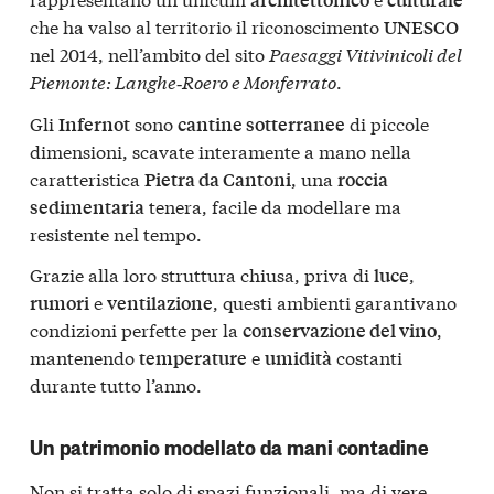
che ha valso al territorio il riconoscimento
UNESCO
nel 2014, nell’ambito del sito
Paesaggi Vitivinicoli del
Piemonte: Langhe‑Roero e Monferrato
.
Gli
sono
di piccole
Infernot
cantine sotterranee
dimensioni, scavate interamente a mano nella
caratteristica
, una
Pietra da Cantoni
roccia
tenera, facile da modellare ma
sedimentaria
resistente nel tempo.
Grazie alla loro struttura chiusa, priva di
,
luce
e
, questi ambienti garantivano
rumori
ventilazione
condizioni perfette per la
,
conservazione del vino
mantenendo
e
costanti
temperature
umidità
durante tutto l’anno.
Un patrimonio modellato da mani contadine
Non si tratta solo di spazi funzionali, ma di vere