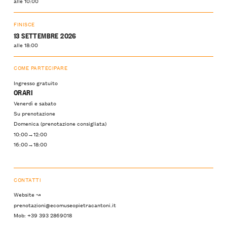
alle 10:00
FINISCE
13 SETTEMBRE 2026
alle 18:00
COME PARTECIPARE
Ingresso gratuito
ORARI
Venerdì e sabato
Su prenotazione
Domenica (prenotazione consigliata)
10:00→12:00
16:00→18:00
CONTATTI
Website ↝
prenotazioni@ecomuseopietracantoni.it
Mob: +39 393 2869018