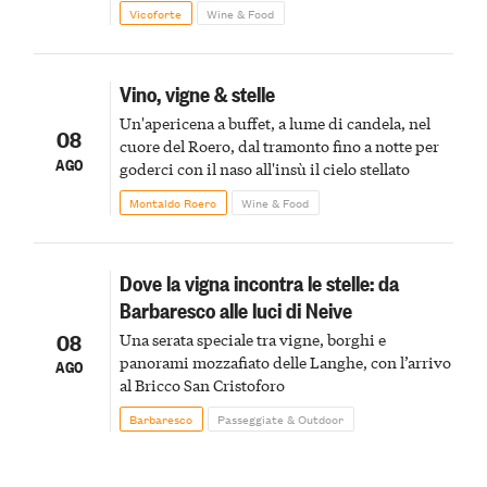
Vicoforte
Wine & Food
Vino, vigne & stelle
Un'apericena a buffet, a lume di candela, nel
08
cuore del Roero, dal tramonto fino a notte per
AGO
goderci con il naso all'insù il cielo stellato
Montaldo Roero
Wine & Food
Dove la vigna incontra le stelle: da
Barbaresco alle luci di Neive
08
Una serata speciale tra vigne, borghi e
panorami mozzafiato delle Langhe, con l’arrivo
AGO
al Bricco San Cristoforo
Barbaresco
Passeggiate & Outdoor