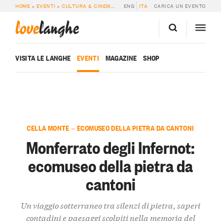
HOME
»
EVENTI
»
CULTURA & CINEMA
»
MONFERRATO DEGLI INFERNOT: ECOM
ENG
ITA
CARICA UN EVENTO
love
langhe
VISITA LE LANGHE
EVENTI
MAGAZINE
SHOP
CELLA MONTE — ECOMUSEO DELLA PIETRA DA CANTONI
Monferrato degli Infernot:
ecomuseo della pietra da
cantoni
Un viaggio sotterraneo tra silenzi di pietra, saperi
contadini e paesaggi scolpiti nella memoria del