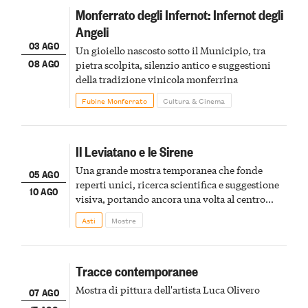
Monferrato degli Infernot: Infernot degli
Angeli
03 AGO
Un gioiello nascosto sotto il Municipio, tra
08 AGO
pietra scolpita, silenzio antico e suggestioni
della tradizione vinicola monferrina
Fubine Monferrato
Cultura & Cinema
Il Leviatano e le Sirene
Una grande mostra temporanea che fonde
05 AGO
reperti unici, ricerca scientifica e suggestione
10 AGO
visiva, portando ancora una volta al centro
della scena le meraviglie del passato astigiano
Asti
Mostre
Tracce contemporanee
Mostra di pittura dell'artista Luca Olivero
07 AGO