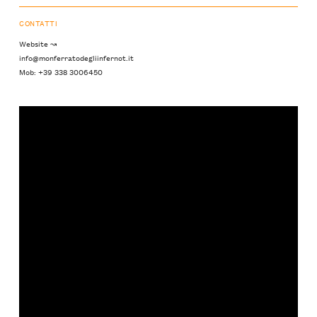
CONTATTI
Website ↝
info@monferratodegliinfernot.it
Mob: +39 338 3006450