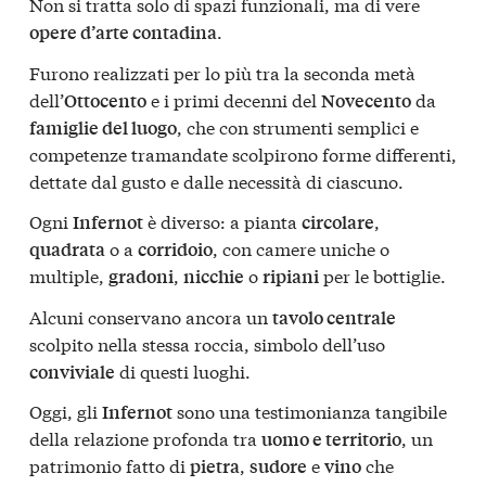
Non si tratta solo di spazi funzionali, ma di vere
.
opere d’arte contadina
Furono realizzati per lo più tra la seconda metà
dell’
e i primi decenni del
da
Ottocento
Novecento
, che con strumenti semplici e
famiglie del luogo
competenze tramandate scolpirono forme differenti,
dettate dal gusto e dalle necessità di ciascuno.
Ogni
è diverso: a pianta
,
Infernot
circolare
o a
, con camere uniche o
quadrata
corridoio
multiple,
,
o
per le bottiglie.
gradoni
nicchie
ripiani
Alcuni conservano ancora un
tavolo centrale
scolpito nella stessa roccia, simbolo dell’uso
di questi luoghi.
conviviale
Oggi, gli
sono una testimonianza tangibile
Infernot
della relazione profonda tra
, un
uomo e territorio
patrimonio fatto di
,
e
che
pietra
sudore
vino