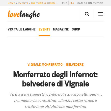
HOME
»
EVENTI
»
CULTURA & CINEMA
»
MONFERRATO DEGLI INFERNOT: BELVE
ENG
ITA
CARICA UN EVENTO
love
langhe
VISITA LE LANGHE
EVENTI
MAGAZINE
SHOP
VIGNALE MONFERRATO — BELVEDERE
Monferrato degli Infernot:
belvedere di Vignale
Visita a un suggestivo Infernot scavato nella pietra,
tra memoria contadina, silenzio sotterraneo e
tradizione vitivinicola monferrina