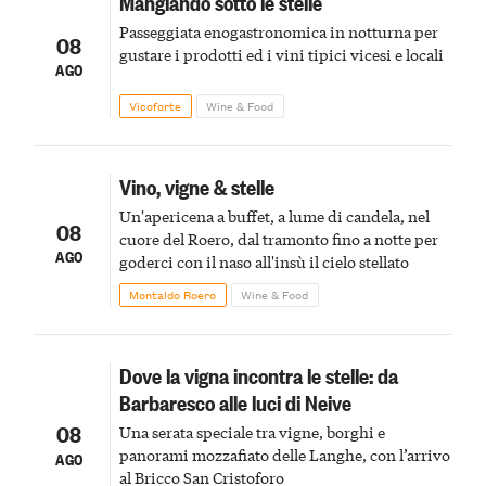
Mangiando sotto le stelle
Passeggiata enogastronomica in notturna per
08
gustare i prodotti ed i vini tipici vicesi e locali
AGO
Vicoforte
Wine & Food
Vino, vigne & stelle
Un'apericena a buffet, a lume di candela, nel
08
cuore del Roero, dal tramonto fino a notte per
AGO
goderci con il naso all'insù il cielo stellato
Montaldo Roero
Wine & Food
Dove la vigna incontra le stelle: da
Barbaresco alle luci di Neive
08
Una serata speciale tra vigne, borghi e
panorami mozzafiato delle Langhe, con l’arrivo
AGO
al Bricco San Cristoforo