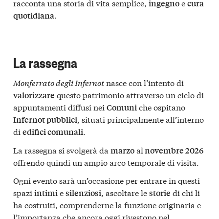
racconta una storia di vita semplice,
e
ingegno
cura
.
quotidiana
La rassegna
Monferrato degli Infernot
nasce con l’intento di
questo patrimonio attraverso un ciclo di
valorizzare
appuntamenti diffusi nei
che ospitano
Comuni
, situati principalmente all’interno
Infernot pubblici
di
.
edifici comunali
La rassegna si svolgerà da
al
marzo
novembre 2026
offrendo quindi un ampio arco temporale di visita.
Ogni evento sarà un’occasione per entrare in questi
spazi
e
, ascoltare le
di chi li
intimi
silenziosi
storie
ha costruiti, comprenderne la funzione originaria e
l’importanza che ancora oggi rivestono nel