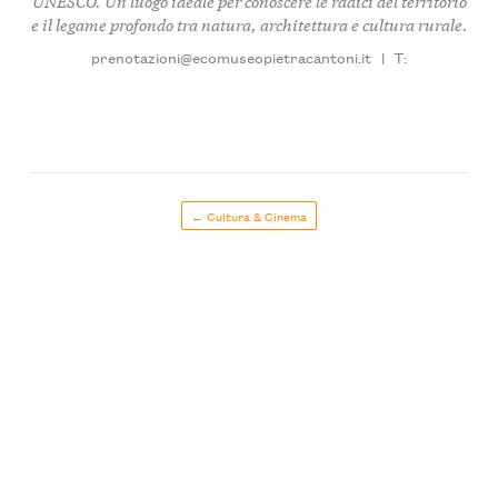
UNESCO. Un luogo ideale per conoscere le radici del territorio
e il legame profondo tra natura, architettura e cultura rurale.
prenotazioni@ecomuseopietracantoni.it
|
T:
← Cultura & Cinema