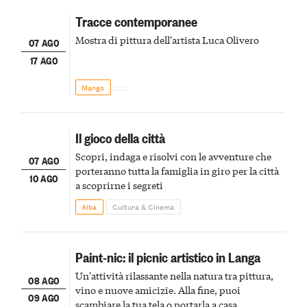
Tracce contemporanee
Mostra di pittura dell'artista Luca Olivero
07 AGO
17 AGO
Mango
Il gioco della città
Scopri, indaga e risolvi con le avventure che
07 AGO
porteranno tutta la famiglia in giro per la città
10 AGO
a scoprirne i segreti
Alba
Cultura & Cinema
Paint-nic: il picnic artistico in Langa
Un'attività rilassante nella natura tra pittura,
08 AGO
vino e nuove amicizie. Alla fine, puoi
09 AGO
scambiare la tua tela o portarla a casa