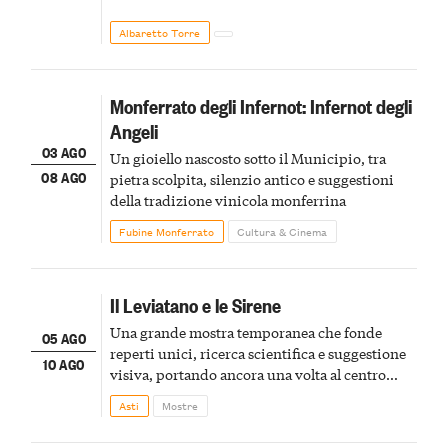
Albaretto Torre
Monferrato degli Infernot: Infernot degli
Angeli
03 AGO
Un gioiello nascosto sotto il Municipio, tra
08 AGO
pietra scolpita, silenzio antico e suggestioni
della tradizione vinicola monferrina
Fubine Monferrato
Cultura & Cinema
Il Leviatano e le Sirene
Una grande mostra temporanea che fonde
05 AGO
reperti unici, ricerca scientifica e suggestione
10 AGO
visiva, portando ancora una volta al centro
della scena le meraviglie del passato astigiano
Asti
Mostre