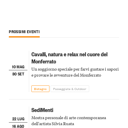
PROSSIMI EVENTI
Cavalli, natura e relax nel cuore del
Monferrato
10 MAG
Un soggiorno speciale per farvi gustare i sapori
30 SET
e provare le avventure del Monferrato
Bistagno
Passeggiate & Outdoor
SediMenti
Mostra personale di arte contemporanea
22 LUG
dell'artista Silvia Ruata
16 AGO