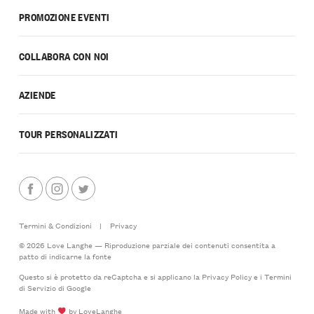
PROMOZIONE EVENTI
COLLABORA CON NOI
AZIENDE
TOUR PERSONALIZZATI
Termini & Condizioni
|
Privacy
© 2026 Love Langhe — Riproduzione parziale dei contenuti consentita a
patto di indicarne la fonte
Questo si è protetto da reCaptcha e si applicano la
Privacy Policy
e i
Termini
di Servizio
di Google
Made with
by LoveLanghe