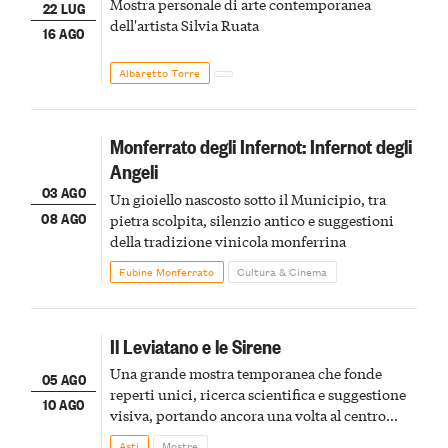
Mostra personale di arte contemporanea
22 LUG
dell'artista Silvia Ruata
16 AGO
Albaretto Torre
Monferrato degli Infernot: Infernot degli
Angeli
03 AGO
Un gioiello nascosto sotto il Municipio, tra
08 AGO
pietra scolpita, silenzio antico e suggestioni
della tradizione vinicola monferrina
Fubine Monferrato
Cultura & Cinema
Il Leviatano e le Sirene
Una grande mostra temporanea che fonde
05 AGO
reperti unici, ricerca scientifica e suggestione
10 AGO
visiva, portando ancora una volta al centro
della scena le meraviglie del passato astigiano
Asti
Mostre