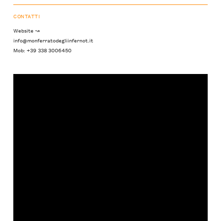
CONTATTI
Website ↝
info@monferratodegliinfernot.it
Mob: +39 338 3006450