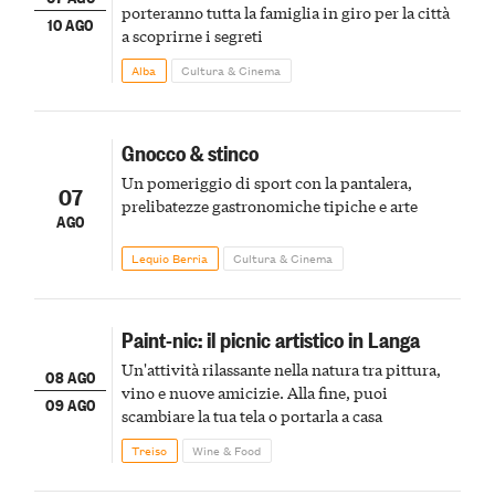
porteranno tutta la famiglia in giro per la città
10 AGO
a scoprirne i segreti
Alba
Cultura & Cinema
Gnocco & stinco
Un pomeriggio di sport con la pantalera,
07
prelibatezze gastronomiche tipiche e arte
AGO
Lequio Berria
Cultura & Cinema
Paint-nic: il picnic artistico in Langa
Un'attività rilassante nella natura tra pittura,
08 AGO
vino e nuove amicizie. Alla fine, puoi
09 AGO
scambiare la tua tela o portarla a casa
Treiso
Wine & Food