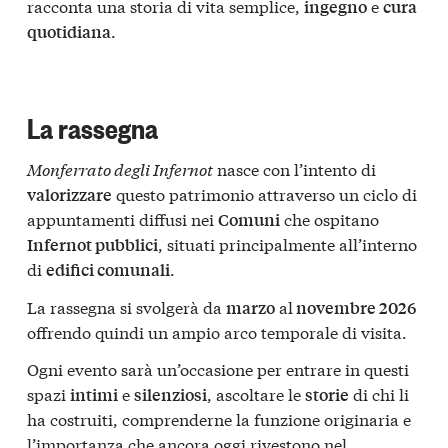
racconta una storia di vita semplice,
e
ingegno
cura
.
quotidiana
La rassegna
Monferrato degli Infernot
nasce con l’intento di
questo patrimonio attraverso un ciclo di
valorizzare
appuntamenti diffusi nei
che ospitano
Comuni
, situati principalmente all’interno
Infernot pubblici
di
.
edifici comunali
La rassegna si svolgerà da
al
marzo
novembre 2026
offrendo quindi un ampio arco temporale di visita.
Ogni evento sarà un’occasione per entrare in questi
spazi
e
, ascoltare le
di chi li
intimi
silenziosi
storie
ha costruiti, comprenderne la funzione originaria e
l’importanza che ancora oggi rivestono nel