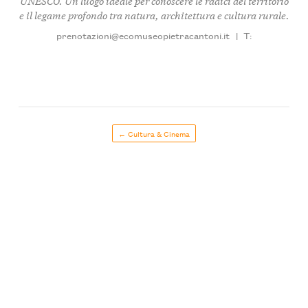
UNESCO. Un luogo ideale per conoscere le radici del territorio
e il legame profondo tra natura, architettura e cultura rurale.
prenotazioni@ecomuseopietracantoni.it
|
T:
← Cultura & Cinema