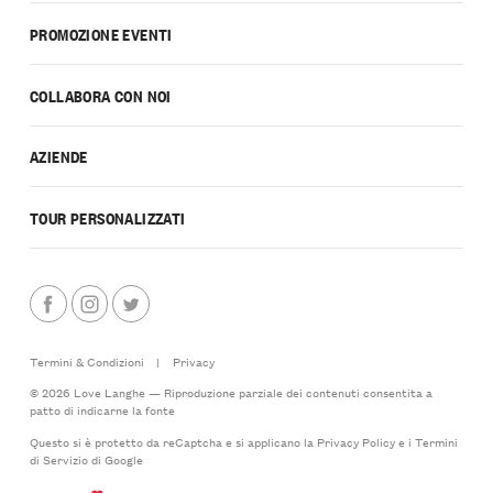
PROMOZIONE EVENTI
COLLABORA CON NOI
AZIENDE
TOUR PERSONALIZZATI
Termini & Condizioni
|
Privacy
© 2026 Love Langhe — Riproduzione parziale dei contenuti consentita a
patto di indicarne la fonte
Questo si è protetto da reCaptcha e si applicano la
Privacy Policy
e i
Termini
di Servizio
di Google