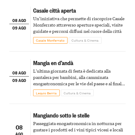
Casale città aperta
Un’iniziativa che permette di riscoprire Casale
08 AGO
Monferrato attraverso aperture speciali, visite
09 AGO
guidate e percorsi diffusi nel cuore della città
Casale Monferrato
Cultura & Cinema
Mangia en d’andà
L'ultima giornata di festa è dedicata alla
08 AGO
pantalera per bambini, alla camminata
09 AGO
enogastronomica per le vie del paese e al finale
pirotecnico
Lequio Berria
Cultura & Cinema
Mangiando sotto le stelle
Passeggiata enogastronomica in notturna per
08
gustare i prodotti ed i vini tipici vicesi e locali
AGO