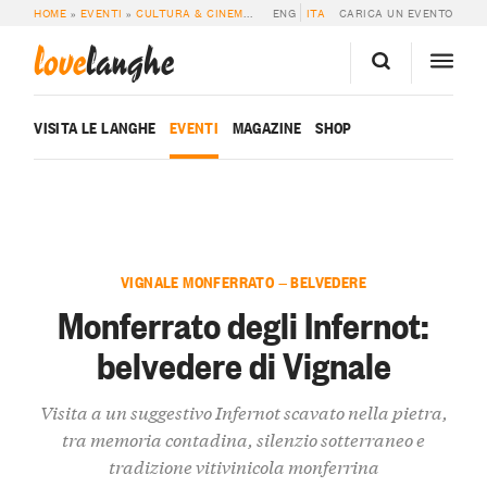
HOME
»
EVENTI
»
CULTURA & CINEMA
»
MONFERRATO DEGLI INFERNOT: BELVE
ENG
ITA
CARICA UN EVENTO
love
langhe
VISITA LE LANGHE
EVENTI
MAGAZINE
SHOP
VIGNALE MONFERRATO — BELVEDERE
Monferrato degli Infernot:
belvedere di Vignale
Visita a un suggestivo Infernot scavato nella pietra,
tra memoria contadina, silenzio sotterraneo e
tradizione vitivinicola monferrina