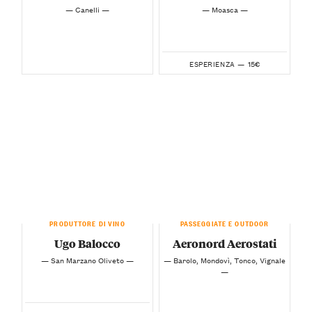
— Canelli —
— Moasca —
15€
ESPERIENZA —
PRODUTTORE DI VINO
PASSEGGIATE E OUTDOOR
Ugo Balocco
Aeronord Aerostati
— San Marzano Oliveto —
— Barolo, Mondovì, Tonco, Vignale
—