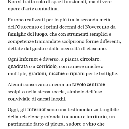
Non si tratta solo di spazi funzionali, ma di vere
.
opere d’arte contadina
Furono realizzati per lo più tra la seconda metà
dell’
e i primi decenni del
da
Ottocento
Novecento
, che con strumenti semplici e
famiglie del luogo
competenze tramandate scolpirono forme differenti,
dettate dal gusto e dalle necessità di ciascuno.
Ogni
è diverso: a pianta
,
Infernot
circolare
o a
, con camere uniche o
quadrata
corridoio
multiple,
,
o
per le bottiglie.
gradoni
nicchie
ripiani
Alcuni conservano ancora un
tavolo centrale
scolpito nella stessa roccia, simbolo dell’uso
di questi luoghi.
conviviale
Oggi, gli
sono una testimonianza tangibile
Infernot
della relazione profonda tra
, un
uomo e territorio
patrimonio fatto di
,
e
che
pietra
sudore
vino