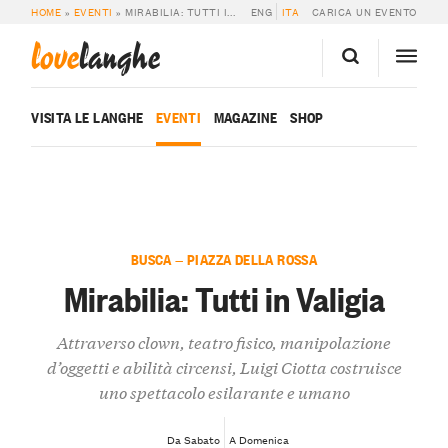
HOME
»
EVENTI
»
MIRABILIA: TUTTI IN VALIGIA
ENG
ITA
CARICA UN EVENTO
love
langhe
VISITA LE LANGHE
EVENTI
MAGAZINE
SHOP
BUSCA — PIAZZA DELLA ROSSA
Mirabilia: Tutti in Valigia
Attraverso clown, teatro fisico, manipolazione
d’oggetti e abilità circensi, Luigi Ciotta costruisce
uno spettacolo esilarante e umano
Da Sabato
A Domenica