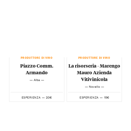
PRODUTTORE DI VINO
PRODUTTORE DI VINO
Piazzo Comm.
La risorseria - Marengo
Armando
Mauro Azienda
Vitivinicola
— Alba —
— Novello —
20€
15€
ESPERIENZA —
ESPERIENZA —