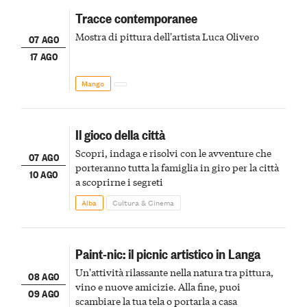
Tracce contemporanee
Mostra di pittura dell'artista Luca Olivero
07 AGO
17 AGO
Mango
Il gioco della città
Scopri, indaga e risolvi con le avventure che
07 AGO
porteranno tutta la famiglia in giro per la città
10 AGO
a scoprirne i segreti
Alba
Cultura & Cinema
Paint-nic: il picnic artistico in Langa
Un'attività rilassante nella natura tra pittura,
08 AGO
vino e nuove amicizie. Alla fine, puoi
09 AGO
scambiare la tua tela o portarla a casa