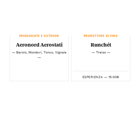
PASSEGGIATE E OUTDOOR
PRODUTTORE DI VINO
Aeronord Aerostati
Runchét
— Barolo, Mondovì, Tonco, Vignale
— Treiso —
—
15.00€
ESPERIENZA —