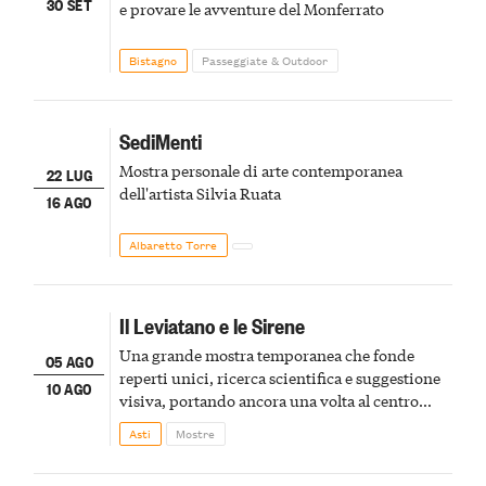
30 SET
e provare le avventure del Monferrato
Bistagno
Passeggiate & Outdoor
SediMenti
Mostra personale di arte contemporanea
22 LUG
dell'artista Silvia Ruata
16 AGO
Albaretto Torre
Il Leviatano e le Sirene
Una grande mostra temporanea che fonde
05 AGO
reperti unici, ricerca scientifica e suggestione
10 AGO
visiva, portando ancora una volta al centro
della scena le meraviglie del passato astigiano
Asti
Mostre