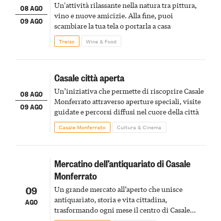
Un'attività rilassante nella natura tra pittura,
08 AGO
vino e nuove amicizie. Alla fine, puoi
09 AGO
scambiare la tua tela o portarla a casa
Treiso
Wine & Food
Casale città aperta
Un’iniziativa che permette di riscoprire Casale
08 AGO
Monferrato attraverso aperture speciali, visite
09 AGO
guidate e percorsi diffusi nel cuore della città
Casale Monferrato
Cultura & Cinema
Mercatino dell’antiquariato di Casale
Monferrato
09
Un grande mercato all’aperto che unisce
antiquariato, storia e vita cittadina,
AGO
trasformando ogni mese il centro di Casale
Monferrato in un luogo di scoperta e racconto