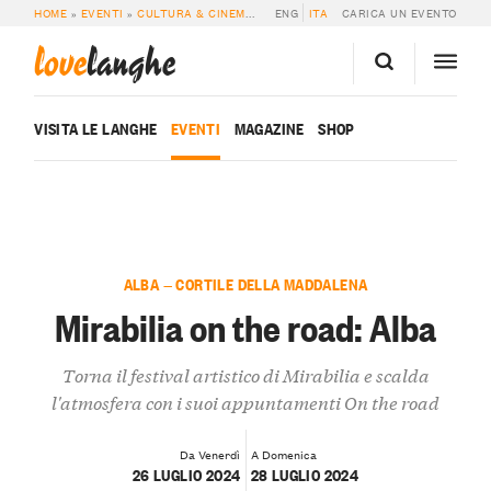
HOME
»
EVENTI
»
CULTURA & CINEMA
»
MIRABILIA ON THE ROAD: ALBA
ENG
ITA
CARICA UN EVENTO
love
langhe
VISITA LE LANGHE
EVENTI
MAGAZINE
SHOP
ALBA — CORTILE DELLA MADDALENA
Mirabilia on the road: Alba
Torna il festival artistico di Mirabilia e scalda
l'atmosfera con i suoi appuntamenti On the road
Da Venerdì
A Domenica
26 LUGLIO 2024
28 LUGLIO 2024