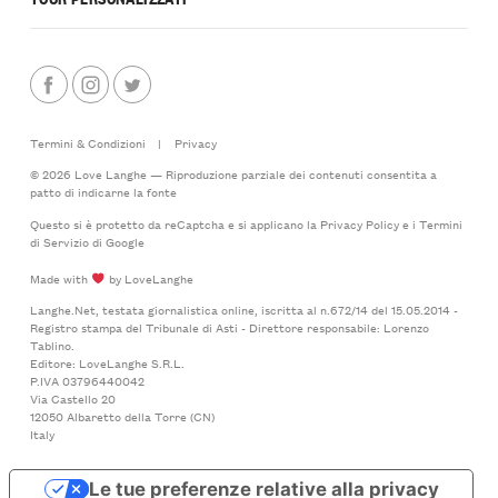
Termini & Condizioni
|
Privacy
© 2026 Love Langhe — Riproduzione parziale dei contenuti consentita a
patto di indicarne la fonte
Questo si è protetto da reCaptcha e si applicano la
Privacy Policy
e i
Termini
di Servizio
di Google
Made with
by LoveLanghe
Langhe.Net, testata giornalistica online, iscritta al n.672/14 del 15.05.2014 -
Registro stampa del Tribunale di Asti - Direttore responsabile: Lorenzo
Tablino.
Editore: LoveLanghe S.R.L.
P.IVA 03796440042
Via Castello 20
12050 Albaretto della Torre (CN)
Italy
Le tue preferenze relative alla privacy