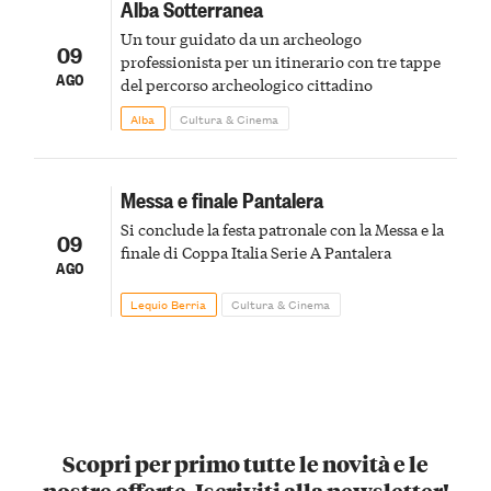
Alba Sotterranea
Un tour guidato da un archeologo
09
professionista per un itinerario con tre tappe
AGO
del percorso archeologico cittadino
Alba
Cultura & Cinema
Messa e finale Pantalera
Si conclude la festa patronale con la Messa e la
09
finale di Coppa Italia Serie A Pantalera
AGO
Lequio Berria
Cultura & Cinema
Scopri per primo tutte le novità e le
nostre offerte. Iscriviti alla newsletter!