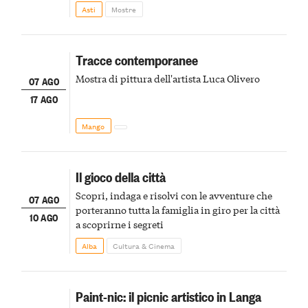
della scena le meraviglie del passato astigiano
Asti
Mostre
Tracce contemporanee
Mostra di pittura dell'artista Luca Olivero
07 AGO
17 AGO
Mango
Il gioco della città
Scopri, indaga e risolvi con le avventure che
07 AGO
porteranno tutta la famiglia in giro per la città
10 AGO
a scoprirne i segreti
Alba
Cultura & Cinema
Paint-nic: il picnic artistico in Langa