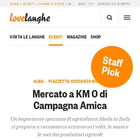
HOME
»
EVENTI
»
SAGRE & FIERE
»
MERCATO A KM 0 DI CAMPAGNA AMICA
ENG
ITA
CARICA UN EVENTO
love
langhe
VISITA LE LANGHE
EVENTI
MAGAZINE
SHOP
Staff
Pick
ALBA — PIAZZETTA COSTANZO BUBBIO
Mercato a KM 0 di
Campagna Amica
Un importante spaccato di agricoltura Made in Italy
si prepara a raccontarsi attraverso i volti, le mani e
le voci dei produttori agricoli