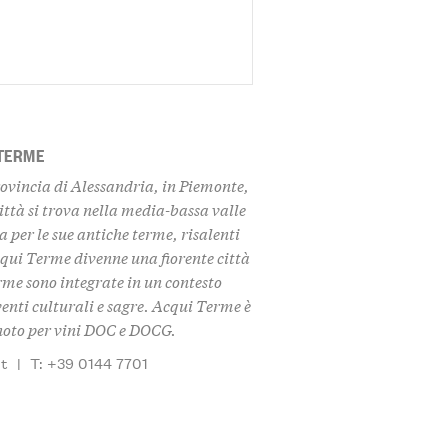
 TERME
ovincia di Alessandria, in Piemonte,
ittà si trova nella media-bassa valle
 per le sue antiche terme, risalenti
cqui Terme divenne una fiorente città
rme sono integrate in un contesto
eventi culturali e sagre. Acqui Terme è
, noto per vini DOC e DOCG.
it
|
T: +39 0144 7701