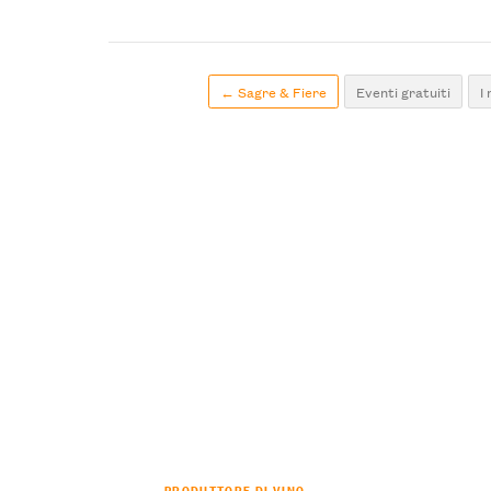
← Sagre & Fiere
Eventi gratuiti
I
PRODUTTORE DI VINO