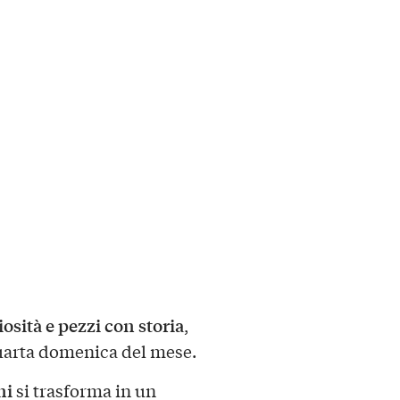
iosità e pezzi con storia
,
uarta domenica del mese.
ni
si trasforma in un