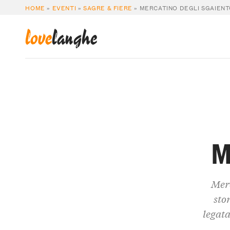
HOME
»
EVENTI
»
SAGRE & FIERE
»
MERCATINO DEGLI SGAIEN
love
langhe
M
Merc
sto
legata