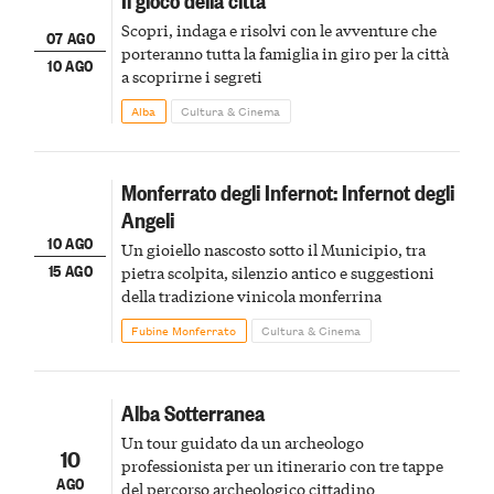
Scopri, indaga e risolvi con le avventure che
07 AGO
porteranno tutta la famiglia in giro per la città
10 AGO
a scoprirne i segreti
Alba
Cultura & Cinema
Monferrato degli Infernot: Infernot degli
Angeli
10 AGO
Un gioiello nascosto sotto il Municipio, tra
15 AGO
pietra scolpita, silenzio antico e suggestioni
della tradizione vinicola monferrina
Fubine Monferrato
Cultura & Cinema
Alba Sotterranea
Un tour guidato da un archeologo
10
professionista per un itinerario con tre tappe
AGO
del percorso archeologico cittadino