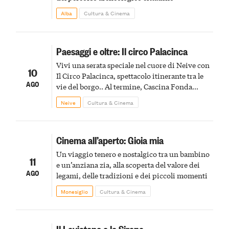
Alba
Cultura & Cinema
Paesaggi e oltre: Il circo Palacinca
Vivi una serata speciale nel cuore di Neive con
10
Il Circo Palacinca, spettacolo itinerante tra le
AGO
vie del borgo.. Al termine, Cascina Fonda
Winery offrirà una degustazione di due
Neive
Cultura & Cinema
spumanti.
Cinema all’aperto: Gioia mia
Un viaggio tenero e nostalgico tra un bambino
11
e un’anziana zia, alla scoperta del valore dei
AGO
legami, delle tradizioni e dei piccoli momenti
Monesiglio
Cultura & Cinema
Il Leviatano e le Sirene