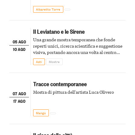
Albaretto Torre
Il Leviatano e le Sirene
Una grande mostra temporanea che fonde
05 AGO
reperti unici, ricerca scientifica e suggestione
10 AGO
visiva, portando ancora una volta al centro
della scena le meraviglie del passato astigiano
Asti
Mostre
Tracce contemporanee
Mostra di pittura dell'artista Luca Olivero
07 AGO
17 AGO
Mango
Il gioco della città