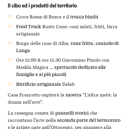
Il cibo ed i prodotti del territorio
Croce Rossa di Busca e il
trucca bimbi
Rusty Cone: coni salati, fritti, birra
Food Truck
artigianale
Borgo delle rane di Alba:
rane fritte, cannolo di
Langa
Ore 11:00 & ore 15:30 Giacomino Pinolo con
Meskla Magica …
spettacolo dedicato alle
famiglie e ai più piccoli
Delab
Birrificio
artigianale
Casa Francotto ospiterà la
“L’altra metà: la
mostra
donna nell’arte”.
La rassegna consta di
che
pannelli storici
raccontano l’arte nella
seconda parte del Settecento
e le artiste nate nell’Ottocento, per giungere alla