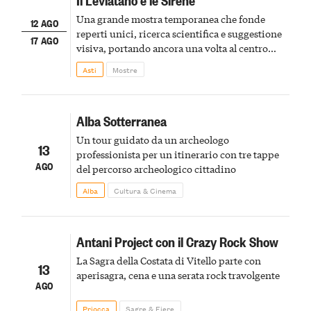
Una grande mostra temporanea che fonde
12 AGO
reperti unici, ricerca scientifica e suggestione
17 AGO
visiva, portando ancora una volta al centro
della scena le meraviglie del passato astigiano
Asti
Mostre
Alba Sotterranea
Un tour guidato da un archeologo
13
professionista per un itinerario con tre tappe
AGO
del percorso archeologico cittadino
Alba
Cultura & Cinema
Antani Project con il Crazy Rock Show
La Sagra della Costata di Vitello parte con
13
aperisagra, cena e una serata rock travolgente
AGO
Priocca
Sagre & Fiere