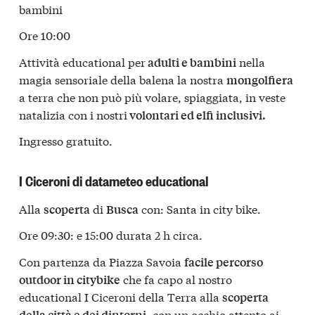
bambini
Ore 10:00
Attività educational per
nella
adulti e bambini
magia sensoriale della balena la nostra
mongolfiera
a terra che non può più volare, spiaggiata, in veste
natalizia con i nostri
volontari ed elfi inclusivi.
Ingresso gratuito.
I Ciceroni di datameteo educational
Alla
di
con: Santa in city bike.
scoperta
Busca
Ore 09:30: e 15:00 durata 2 h circa.
Con partenza da Piazza Savoia
facile percorso
che fa capo al nostro
outdoor in citybike
educational I Ciceroni della Terra alla
scoperta
con un occhio attento ai
della città e dei dintorni,