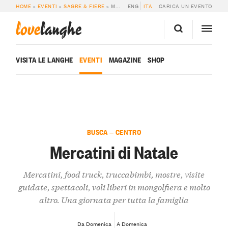
HOME
»
EVENTI
»
SAGRE & FIERE
»
MERCATINI DI NATALE
ENG
ITA
CARICA UN EVENTO
love
langhe
VISITA LE LANGHE
EVENTI
MAGAZINE
SHOP
BUSCA — CENTRO
Mercatini di Natale
Mercatini, food truck, truccabimbi, mostre, visite
guidate, spettacoli, voli liberi in mongolfiera e molto
altro. Una giornata per tutta la famiglia
Da Domenica
A Domenica