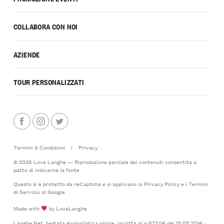
COLLABORA CON NOI
AZIENDE
TOUR PERSONALIZZATI
Termini & Condizioni
|
Privacy
© 2026 Love Langhe — Riproduzione parziale dei contenuti consentita a
patto di indicarne la fonte
Questo si è protetto da reCaptcha e si applicano la
Privacy Policy
e i
Termini
di Servizio
di Google
Made with
by LoveLanghe
Langhe.Net, testata giornalistica online, iscritta al n.672/14 del 15.05.2014 -