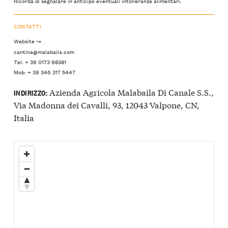
Ricorda di segnalare in anticipo eventuali intolleranze alimentari.
CONTATTI
Website ↝
cantina@malabaila.com
Tel: + 39 0173 98381
Mob: + 39 346 317 5447
Azienda Agricola Malabaila Di Canale S.S.,
INDIRIZZO:
Via Madonna dei Cavalli, 93, 12043 Valpone, CN,
Italia