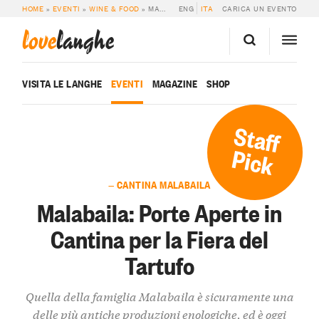
HOME
»
EVENTI
»
WINE & FOOD
»
MALABAILA: PORTE APERTE IN CANTINA PER LA FIERA DEL TARTUFO
ENG
ITA
CARICA UN EVENTO
love
langhe
VISITA LE LANGHE
EVENTI
MAGAZINE
SHOP
Staff
Pick
— CANTINA MALABAILA
Malabaila: Porte Aperte in
Cantina per la Fiera del
Tartufo
Quella della famiglia Malabaila è sicuramente una
delle più antiche produzioni enologiche, ed è oggi