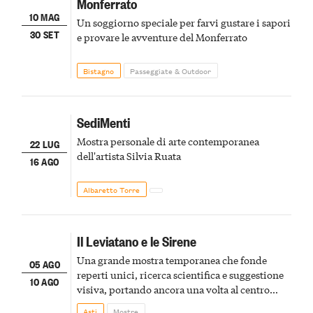
Monferrato
10 MAG
Un soggiorno speciale per farvi gustare i sapori
30 SET
e provare le avventure del Monferrato
Bistagno
Passeggiate & Outdoor
SediMenti
Mostra personale di arte contemporanea
22 LUG
dell'artista Silvia Ruata
16 AGO
Albaretto Torre
Il Leviatano e le Sirene
Una grande mostra temporanea che fonde
05 AGO
reperti unici, ricerca scientifica e suggestione
10 AGO
visiva, portando ancora una volta al centro
della scena le meraviglie del passato astigiano
Asti
Mostre