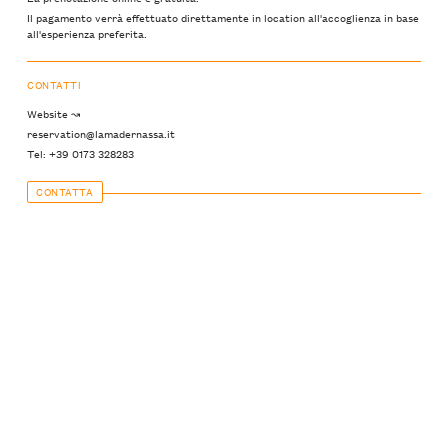
Il pagamento verrà effettuato direttamente in location all'accoglienza in base
all'esperienza preferita.
CONTATTI
Website ↝
reservation@lamadernassa.it
Tel: +39 0173 328283
CONTATTA