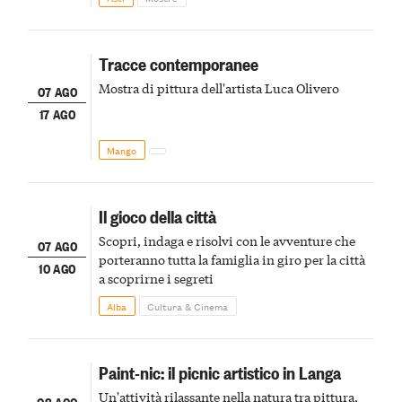
Tracce contemporanee
Mostra di pittura dell'artista Luca Olivero
07 AGO
17 AGO
Mango
Il gioco della città
Scopri, indaga e risolvi con le avventure che
07 AGO
porteranno tutta la famiglia in giro per la città
10 AGO
a scoprirne i segreti
Alba
Cultura & Cinema
Paint-nic: il picnic artistico in Langa
Un'attività rilassante nella natura tra pittura,
08 AGO