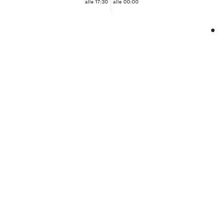
alle 17:30
alle 00:00
❮
❯