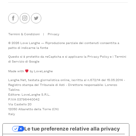
Termini & Condizioni
|
Privacy
© 2026 Love Langhe — Riproduzione parziale dei contenuti consentita a
patto di indicarne la fonte
Questo si è protetto da reCaptcha e si applicano la
Privacy Policy
e i
Termini
di Servizio
di Google
Made with
by LoveLanghe
Langhe.Net, testata giornalistica online, iscritta al n.672/14 del 15.05.2014 -
Registro stampa del Tribunale di Asti - Direttore responsabile: Lorenzo
Tablino.
Editore: LoveLanghe S.R.L.
P.IVA 03796440042
Via Castello 20
12050 Albaretto della Torre (CN)
Italy
Le tue preferenze relative alla privacy