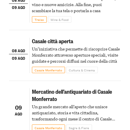
vino e nuove amicizie. Alla fine, puoi
09 AGO
scambiare la tua tela o portarla a casa
Treiso
Wine & Food
Casale città aperta
Un’iniziativa che permette di riscoprire Casale
08 AGO
Monferrato attraverso aperture speciali, visite
09 AGO
guidate e percorsi diffusi nel cuore della città
Casale Monferrato
Cultura & Cinema
Mercatino dell’antiquariato di Casale
Monferrato
09
Un grande mercato all’aperto che unisce
antiquariato, storia e vita cittadina,
AGO
trasformando ogni mese il centro di Casale
Monferrato in un luogo di scoperta e racconto
Casale Monferrato
Sagre & Fiere