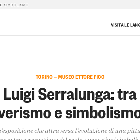
 E SIMBOLISMO
VISITA LE LAN
TORINO — MUSEO ETTORE FICO
Luigi Serralunga: tra
verismo e simbolism
’esposizione che attraversa l’evoluzione di una pitt
pesa tra osservazione del reale, suggestioni simbolis