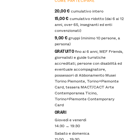
COME PARTECIPARE
20,00 €
cumulativo intero
15,00 €
cumulativo ridotto (dai 6 ai 12
anni, over 65, insegnanti ed enti
convenzionati)
9,00 €
gruppi (minimo 10 persone, a
persona)
GRATUITO
fino ai 6 anni, MEF Friends,
giornalisti e guide turistiche
accreditati, persone con disabilità ed
eventuale accompagnatore,
possessori di Abbonamento Musei
Torino Piemonte, Torino+Piemonte
Card, tessera MACT/CACT Arte
Contemporanea Ticino,
Torino+Piemonte Contemporary
Card
ORARI
Giovedì e venerdì
14:30 → 19:30
Sabato e domenica
11:00 → 19:30