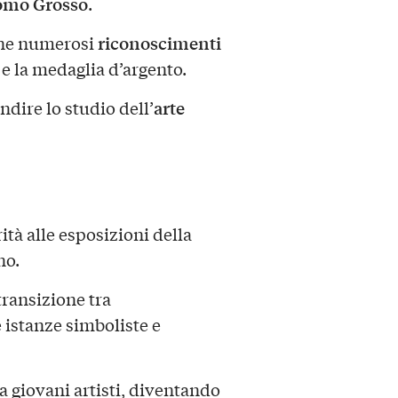
omo Grosso
.
riconoscimenti
nne numerosi
 e la medaglia d’argento.
arte
dire lo studio dell’
tà alle esposizioni della
no.
transizione tra
 istanze simboliste e
a giovani artisti, diventando