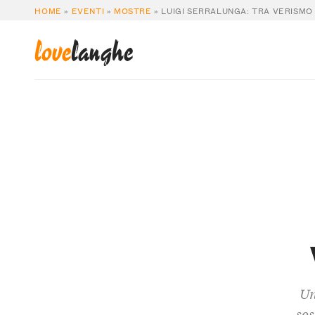
HOME
»
EVENTI
»
MOSTRE
»
LUIGI SERRALUNGA: TRA VERISMO
love
langhe
Un
sos