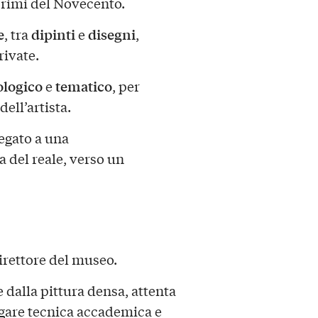
 primi del Novecento.
e
dipinti
disegni
, tra
e
,
rivate.
ologico
tematico
e
, per
dell’artista.
legato a una
 del reale, verso un
direttore del museo.
dalla pittura densa, attenta
ugare tecnica accademica e