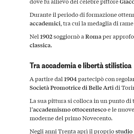
Giac
dove fu allievo del celebre pittore
Durante il periodo di formazione otte
accademici
, tra cui la medaglia di rame
1902
Roma
Nel
soggiornò a
per approfon
classica
.
Tra accademia e libertà stilistica
1904
A partire dal
partecipò con regolari
Società Promotrice di Belle Arti
di Tori
La sua pittura si colloca in un punto di 
accademismo ottocentesco
l’
e le nuove
moderne del primo Novecento.
studio
Negli anni Trenta aprì il proprio