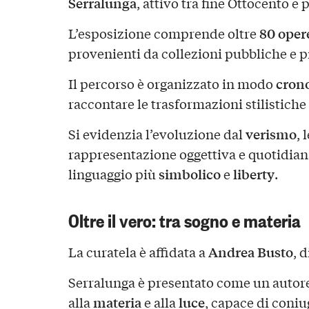
Serralunga
, attivo tra fine Ottocento e
80 oper
L’esposizione comprende oltre
provenienti da collezioni pubbliche e p
cron
Il percorso è organizzato in modo
raccontare le trasformazioni stilistiche 
verismo
Si evidenzia l’evoluzione dal
, 
rappresentazione oggettiva e quotidiana
simbolico
liberty
linguaggio più
e
.
Oltre il vero: tra sogno e materia
Andrea Busto
La curatela è affidata a
, 
Serralunga è presentato come un autore 
materia
luce
alla
e alla
, capace di coni