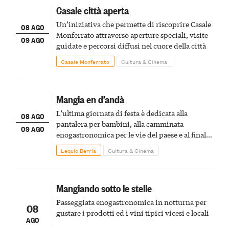
Casale città aperta
Un’iniziativa che permette di riscoprire Casale
08 AGO
Monferrato attraverso aperture speciali, visite
09 AGO
guidate e percorsi diffusi nel cuore della città
Casale Monferrato
Cultura & Cinema
Mangia en d’andà
L'ultima giornata di festa è dedicata alla
08 AGO
pantalera per bambini, alla camminata
09 AGO
enogastronomica per le vie del paese e al finale
pirotecnico
Lequio Berria
Cultura & Cinema
Mangiando sotto le stelle
Passeggiata enogastronomica in notturna per
08
gustare i prodotti ed i vini tipici vicesi e locali
AGO