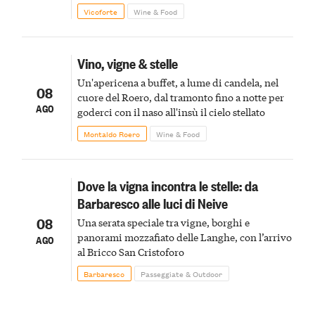
Vicoforte
Wine & Food
Vino, vigne & stelle
Un'apericena a buffet, a lume di candela, nel
08
cuore del Roero, dal tramonto fino a notte per
AGO
goderci con il naso all'insù il cielo stellato
Montaldo Roero
Wine & Food
Dove la vigna incontra le stelle: da
Barbaresco alle luci di Neive
08
Una serata speciale tra vigne, borghi e
panorami mozzafiato delle Langhe, con l’arrivo
AGO
al Bricco San Cristoforo
Barbaresco
Passeggiate & Outdoor