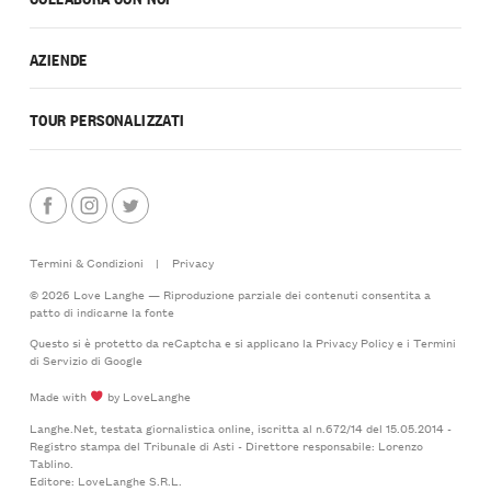
AZIENDE
TOUR PERSONALIZZATI
Termini & Condizioni
|
Privacy
© 2026 Love Langhe — Riproduzione parziale dei contenuti consentita a
patto di indicarne la fonte
Questo si è protetto da reCaptcha e si applicano la
Privacy Policy
e i
Termini
di Servizio
di Google
Made with
by LoveLanghe
Langhe.Net, testata giornalistica online, iscritta al n.672/14 del 15.05.2014 -
Registro stampa del Tribunale di Asti - Direttore responsabile: Lorenzo
Tablino.
Editore: LoveLanghe S.R.L.