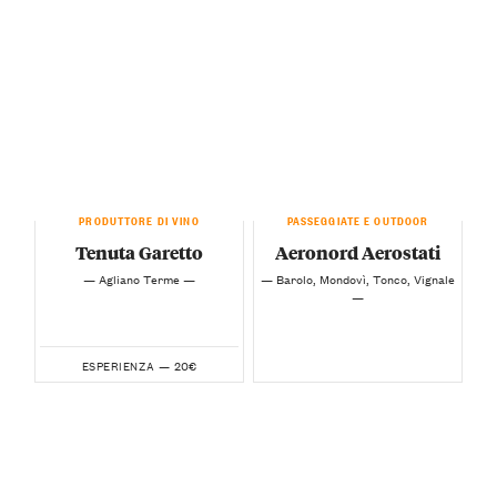
PRODUTTORE DI VINO
PASSEGGIATE E OUTDOOR
Tenuta Garetto
Aeronord Aerostati
— Agliano Terme —
— Barolo, Mondovì, Tonco, Vignale
—
20€
ESPERIENZA —