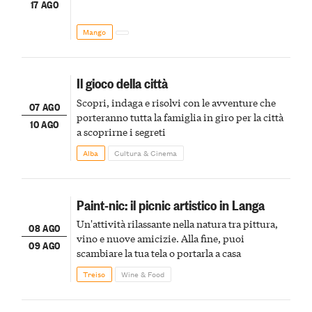
17 AGO
Mango
Il gioco della città
Scopri, indaga e risolvi con le avventure che
07 AGO
porteranno tutta la famiglia in giro per la città
10 AGO
a scoprirne i segreti
Alba
Cultura & Cinema
Paint-nic: il picnic artistico in Langa
Un'attività rilassante nella natura tra pittura,
08 AGO
vino e nuove amicizie. Alla fine, puoi
09 AGO
scambiare la tua tela o portarla a casa
Treiso
Wine & Food