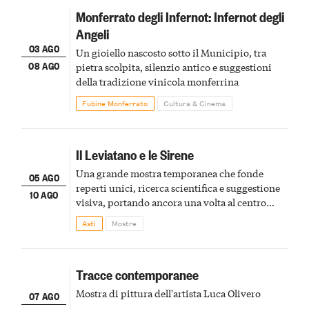
Monferrato degli Infernot: Infernot degli
Angeli
03 AGO
Un gioiello nascosto sotto il Municipio, tra
08 AGO
pietra scolpita, silenzio antico e suggestioni
della tradizione vinicola monferrina
Fubine Monferrato
Cultura & Cinema
Il Leviatano e le Sirene
Una grande mostra temporanea che fonde
05 AGO
reperti unici, ricerca scientifica e suggestione
10 AGO
visiva, portando ancora una volta al centro
della scena le meraviglie del passato astigiano
Asti
Mostre
Tracce contemporanee
Mostra di pittura dell'artista Luca Olivero
07 AGO