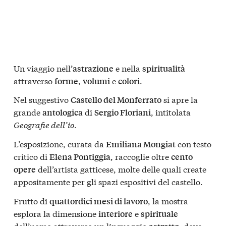
Un viaggio nell’
e nella
astrazione
spiritualità
attraverso
,
e
.
forme
volumi
colori
Nel suggestivo
si apre la
Castello del Monferrato
grande
di
, intitolata
antologica
Sergio Floriani
Geografie dell’io
.
L’esposizione, curata da
con testo
Emiliana Mongiat
critico di
, raccoglie oltre
Elena Pontiggia
cento
dell’artista gatticese, molte delle quali create
opere
appositamente per gli spazi espositivi del castello.
Frutto di
, la mostra
quattordici mesi di lavoro
esplora la dimensione
e
interiore
spirituale
dell’uomo attraverso un linguaggio
, dove