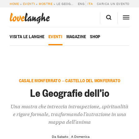
HOME
»
EVENTI
»
MOSTRE
»
LE GEOGRAFIE DELL’IO
ENG
ITA
CARICA UN EVENTO
love
langhe
VISITA LE LANGHE
EVENTI
MAGAZINE
SHOP
CASALE MONFERRATO — CASTELLO DEL MONFERRATO
Le Geografie dell’io
Una mostra che intreccia introspezione, spiritualità
e rigore formale, trasformando l’astrazione in una
mappa dell’anima
Da Sabato
A Domenica