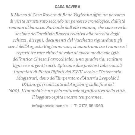
CASA RAVERA
Il Museo di Casa Ravera di Bene Vagienna offre un percorso
di visita strutturato secondo un percorso cronologico, dall'età
romana al barocco. Partendo dall'età romana, che conserva la
sezione dell'archivio Ravera relativa alla raccolta degli
schizzi, disegni, documenti del Vacchetta riguardanti gli
scavi dell'Augusta Bagiennorum, si ammirano tra i numerosi
reperti tre rare chiavi di volta di epoca medievale (già
dell’antica Chiesa Parrocchiale), una quadreria, sculture
ligneee e argenti sacri. Spiccano due preziosi tabernacoli
intarsiati di Pietro Piffetti del XVIII secolo e l'Ostensorio
Magistrati, dono dell'Imperatore d'Austria Leopoldo I
D’Asburgo (realizzato ad Augsburg sulla fine del
‘600). L’immobile è un polo culturale significativo della città.
Il loggiato ospita mostre temporanee.
info@amicidibene.it
|
T: 0172 654969