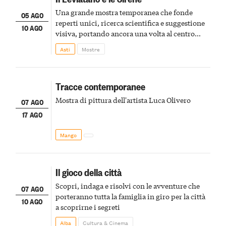
Una grande mostra temporanea che fonde
05 AGO
reperti unici, ricerca scientifica e suggestione
10 AGO
visiva, portando ancora una volta al centro
della scena le meraviglie del passato astigiano
Asti
Mostre
Tracce contemporanee
Mostra di pittura dell'artista Luca Olivero
07 AGO
17 AGO
Mango
Il gioco della città
Scopri, indaga e risolvi con le avventure che
07 AGO
porteranno tutta la famiglia in giro per la città
10 AGO
a scoprirne i segreti
Alba
Cultura & Cinema