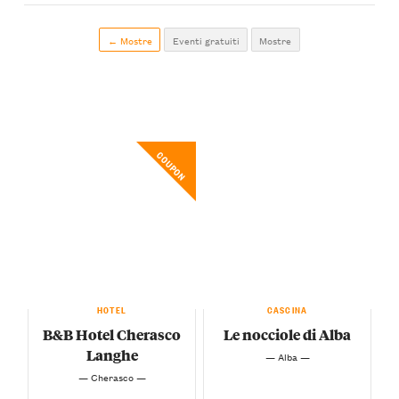
← Mostre
Eventi gratuiti
Mostre
COUPON
HOTEL
CASCINA
B&B Hotel Cherasco
Le nocciole di Alba
Langhe
— Alba —
— Cherasco —