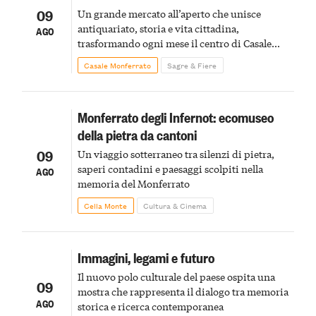
09
Un grande mercato all’aperto che unisce
antiquariato, storia e vita cittadina,
AGO
trasformando ogni mese il centro di Casale
Monferrato in un luogo di scoperta e racconto
Casale Monferrato
Sagre & Fiere
Monferrato degli Infernot: ecomuseo
della pietra da cantoni
09
Un viaggio sotterraneo tra silenzi di pietra,
saperi contadini e paesaggi scolpiti nella
AGO
memoria del Monferrato
Cella Monte
Cultura & Cinema
Immagini, legami e futuro
Il nuovo polo culturale del paese ospita una
09
mostra che rappresenta il dialogo tra memoria
AGO
storica e ricerca contemporanea