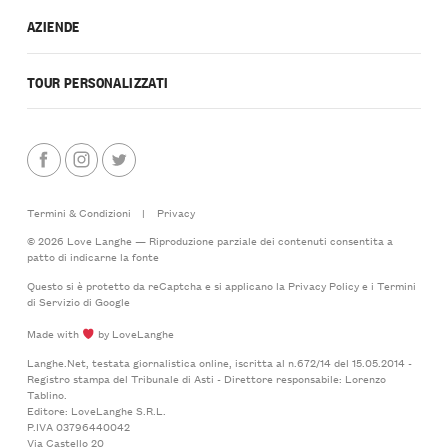
AZIENDE
TOUR PERSONALIZZATI
Termini & Condizioni
|
Privacy
© 2026 Love Langhe — Riproduzione parziale dei contenuti consentita a
patto di indicarne la fonte
Questo si è protetto da reCaptcha e si applicano la
Privacy Policy
e i
Termini
di Servizio
di Google
Made with
by LoveLanghe
Langhe.Net, testata giornalistica online, iscritta al n.672/14 del 15.05.2014 -
Registro stampa del Tribunale di Asti - Direttore responsabile: Lorenzo
Tablino.
Editore: LoveLanghe S.R.L.
P.IVA 03796440042
Via Castello 20