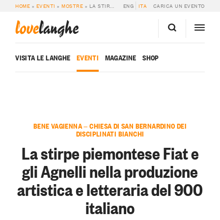
HOME
»
EVENTI
»
MOSTRE
»
LA STIRPE PIEMONTESE FIAT E GLI AGNELLI NELLA PRODUZIONE ARTISTICA E LETTERARIA DEL 900 ITALIANO
ENG
ITA
CARICA UN EVENTO
love
langhe
VISITA LE LANGHE
EVENTI
MAGAZINE
SHOP
BENE VAGIENNA — CHIESA DI SAN BERNARDINO DEI
DISCIPLINATI BIANCHI
La stirpe piemontese Fiat e
gli Agnelli nella produzione
artistica e letteraria del 900
italiano