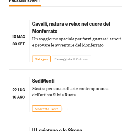
PROSSIMI EVENTI
Cavalli, natura e relax nel cuore del
Monferrato
10 MAG
Un soggiorno speciale per farvi gustare i sapori
30 SET
e provare le avventure del Monferrato
Bistagno
Passeggiate & Outdoor
SediMenti
Mostra personale di arte contemporanea
22 LUG
dell'artista Silvia Ruata
16 AGO
Albaretto Torre
Il Leviatano e le Sirene