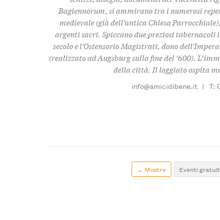
Bagiennorum, si ammirano tra i numerosi reperti
medievale (già dell’antica Chiesa Parrocchiale),
argenti sacri. Spiccano due preziosi tabernacoli in
secolo e l'Ostensorio Magistrati, dono dell'Imper
(realizzato ad Augsburg sulla fine del ‘600). L’immo
della città. Il loggiato ospita 
info@amicidibene.it
|
T: 
← Mostre
Eventi gratuit