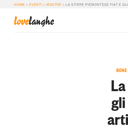
HOME
»
EVENTI
»
MOSTRE
»
LA STIRPE PIEMONTESE FIAT E GL
love
langhe
BENE
La
gl
art