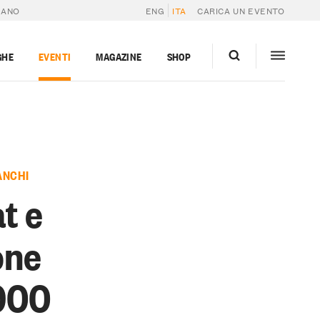
IANO
ENG
ITA
CARICA UN EVENTO
GHE
EVENTI
MAGAZINE
SHOP
ANCHI
t e
one
 900