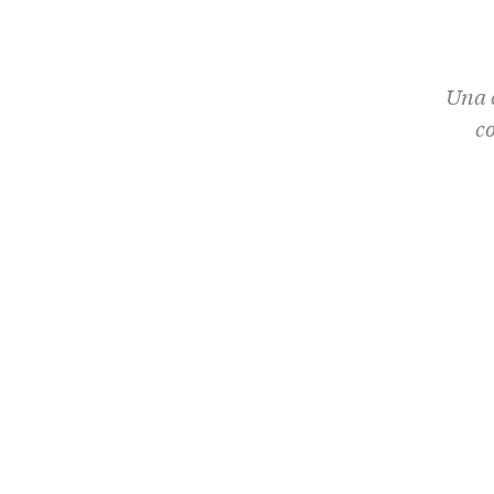
Una c
c