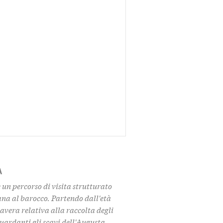
A
un percorso di visita strutturato
ana al barocco. Partendo dall'età
avera relativa alla raccolta degli
uardanti gli scavi dell'Augusta