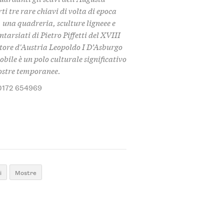
 tre rare chiavi di volta di epoca
 una quadreria, sculture ligneee e
tarsiati di Pietro Piffetti del XVIII
atore d'Austria Leopoldo I D’Asburgo
bile è un polo culturale significativo
mostre temporanee.
0172 654969
i
Mostre