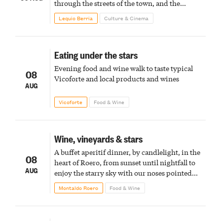
through the streets of the town, and the
fireworks finale
Lequio Berria
Culture & Cinema
Eating under the stars
Evening food and wine walk to taste typical
08
Vicoforte and local products and wines
AUG
Vicoforte
Food & Wine
Wine, vineyards & stars
A buffet aperitif dinner, by candlelight, in the
08
heart of Roero, from sunset until nightfall to
AUG
enjoy the starry sky with our noses pointed
upward
Montaldo Roero
Food & Wine