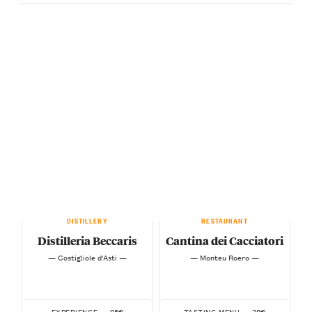
DISTILLERY
RESTAURANT
Distilleria Beccaris
Cantina dei Cacciatori
— Costigliole d'Asti —
— Monteu Roero —
25€
38€
EXPERIENCE —
TASTING MENU —