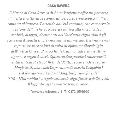
CASA RAVERA
Il Museo di Casa Ravera di Bene Vagienna offre un percorso
di visita strutturato secondo un percorso cronologico, dall'età
romana al barocco. Partendo dall'età romana, che conserva la
sezione dell'archivio Ravera relativa alla raccolta degli
schizzi, disegni, documenti del Vacchetta riguardanti gli
scavi dell'Augusta Bagiennorum, si ammirano tra i numerosi
reperti tre rare chiavi di volta di epoca medievale (già
dell’antica Chiesa Parrocchiale), una quadreria, sculture
ligneee e argenti sacri. Spiccano due preziosi tabernacoli
intarsiati di Pietro Piffetti del XVIII secolo e l'Ostensorio
Magistrati, dono dell'Imperatore d'Austria Leopoldo I
D’Asburgo (realizzato ad Augsburg sulla fine del
‘600). L’immobile è un polo culturale significativo della città.
Il loggiato ospita mostre temporanee.
info@amicidibene.it
|
T: 0172 654969