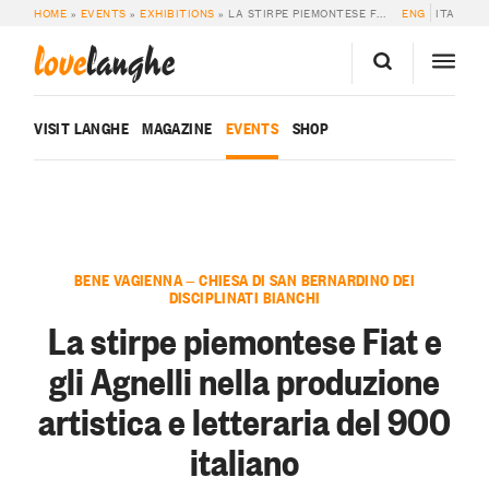
HOME
»
EVENTS
»
EXHIBITIONS
»
LA STIRPE PIEMONTESE FIAT E GLI AGNELLI NELLA PRODUZIONE ARTISTICA E LETTERARIA DEL 900 ITALIANO
ENG
ITA
love
langhe
VISIT LANGHE
MAGAZINE
EVENTS
SHOP
BENE VAGIENNA — CHIESA DI SAN BERNARDINO DEI
DISCIPLINATI BIANCHI
La stirpe piemontese Fiat e
gli Agnelli nella produzione
artistica e letteraria del 900
italiano