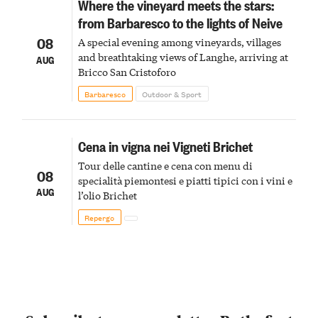
Where the vineyard meets the stars:
from Barbaresco to the lights of Neive
08
A special evening among vineyards, villages
and breathtaking views of Langhe, arriving at
AUG
Bricco San Cristoforo
Barbaresco
Outdoor & Sport
Cena in vigna nei Vigneti Brichet
Tour delle cantine e cena con menu di
08
specialità piemontesi e piatti tipici con i vini e
AUG
l’olio Brichet
Repergo