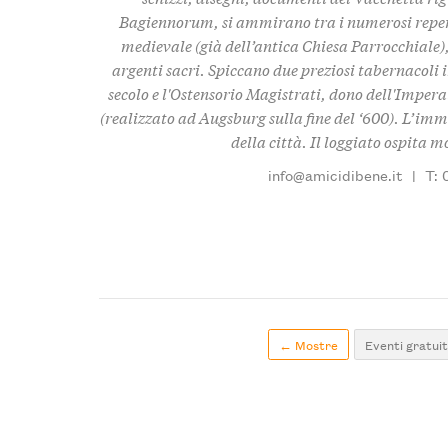
Bagiennorum, si ammirano tra i numerosi reperti
medievale (già dell’antica Chiesa Parrocchiale),
argenti sacri. Spiccano due preziosi tabernacoli in
secolo e l'Ostensorio Magistrati, dono dell'Imper
(realizzato ad Augsburg sulla fine del ‘600). L’immo
della città. Il loggiato ospita 
info@amicidibene.it
|
T: 
← Mostre
Eventi gratuit