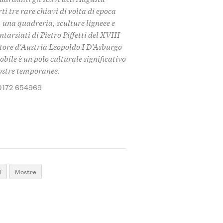
 tre rare chiavi di volta di epoca
 una quadreria, sculture ligneee e
tarsiati di Pietro Piffetti del XVIII
atore d'Austria Leopoldo I D’Asburgo
bile è un polo culturale significativo
mostre temporanee.
0172 654969
i
Mostre