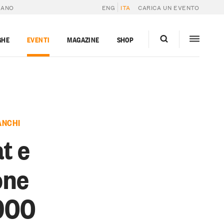
IANO
ENG
ITA
CARICA UN EVENTO
GHE
EVENTI
MAGAZINE
SHOP
ANCHI
t e
one
 900