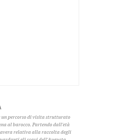
A
un percorso di visita strutturato
ana al barocco. Partendo dall'età
avera relativa alla raccolta degli
uardanti gli scavi dell'Augusta