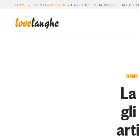
HOME
»
EVENTI
»
MOSTRE
»
LA STIRPE PIEMONTESE FIAT E GL
love
langhe
BENE
La
gl
art