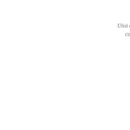
Una c
c