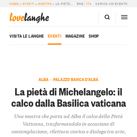
HOME
»
EVENTI
»
MOSTRE
»
LA PIETÀ DI MICHELANGELO: IL CALCO DALLA BASILICA VATICANA
ENG
ITA
CARICA UN EVENTO
love
langhe
VISITA LE LANGHE
EVENTI
MAGAZINE
SHOP
ALBA — PALAZZO BANCA D’ALBA
La pietà di Michelangelo: il
calco dalla Basilica vaticana
Una mostra che porta ad Alba il calco della Pietà
Vaticana, trasformandolo in occasione di
contemplazione, rilettura storica e dialogo tra arte,