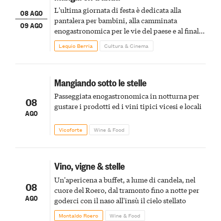
L'ultima giornata di festa è dedicata alla
08 AGO
pantalera per bambini, alla camminata
09 AGO
enogastronomica per le vie del paese e al finale
pirotecnico
Lequio Berria
Cultura & Cinema
Mangiando sotto le stelle
Passeggiata enogastronomica in notturna per
08
gustare i prodotti ed i vini tipici vicesi e locali
AGO
Vicoforte
Wine & Food
Vino, vigne & stelle
Un'apericena a buffet, a lume di candela, nel
08
cuore del Roero, dal tramonto fino a notte per
AGO
goderci con il naso all'insù il cielo stellato
Montaldo Roero
Wine & Food