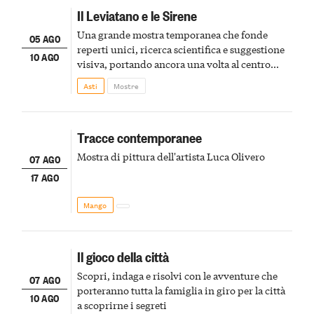
Il Leviatano e le Sirene
Una grande mostra temporanea che fonde
05 AGO
reperti unici, ricerca scientifica e suggestione
10 AGO
visiva, portando ancora una volta al centro
della scena le meraviglie del passato astigiano
Asti
Mostre
Tracce contemporanee
Mostra di pittura dell'artista Luca Olivero
07 AGO
17 AGO
Mango
Il gioco della città
Scopri, indaga e risolvi con le avventure che
07 AGO
porteranno tutta la famiglia in giro per la città
10 AGO
a scoprirne i segreti